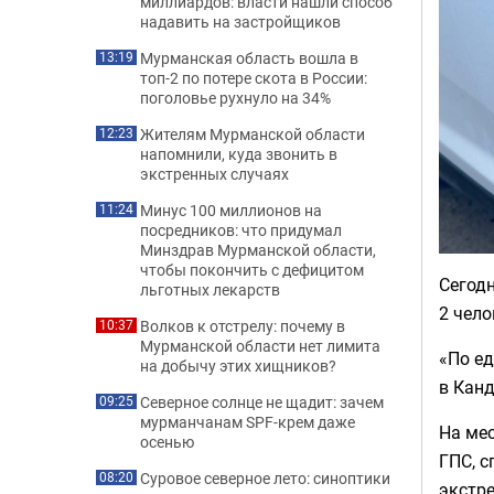
миллиардов: власти нашли способ
надавить на застройщиков
Мурманская область вошла в
13:19
топ-2 по потере скота в России:
поголовье рухнуло на 34%
Жителям Мурманской области
12:23
напомнили, куда звонить в
экстренных случаях
Минус 100 миллионов на
11:24
посредников: что придумал
Минздрав Мурманской области,
чтобы покончить с дефицитом
Сегод
льготных лекарств
2 чело
Волков к отстрелу: почему в
10:37
Мурманской области нет лимита
«По е
на добычу этих хищников?
в Канд
Северное солнце не щадит: зачем
09:25
мурманчанам SPF-крем даже
На ме
осенью
ГПС, с
Суровое северное лето: синоптики
08:20
экстре