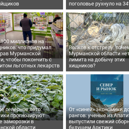
ойщиков
поголовье рухнуло на 3
 100 миллионов на
дников: что придумал
Волков к отстрелу: поче
рав Мурманской
Мурманской области не
и, чтобы покончить с
лимита на добычу этих
итом льготных лекарств
хищников?
е северное лето:
От «синей» экономики д
тики прогнозируют
рангов: ученые из Апати
е заморозки в
выпустили свежий сборн
нской области
будущем Арктики