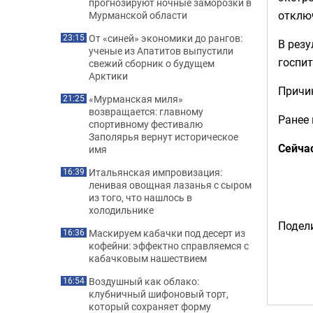
прогнозируют ночные заморозки в
отклю
Мурманской области
От «синей» экономики до рангов:
23:15
В резу
ученые из Апатитов выпустили
госпи
свежий сборник о будущем
Арктики
Причи
«Мурманская миля»
21:25
возвращается: главному
Ранее
спортивному фестивалю
Заполярья вернут историческое
Сейча
имя
Итальянская импровизация:
16:39
ленивая овощная лазанья с сыром
из того, что нашлось в
холодильнике
Подели
Маскируем кабачки под десерт из
16:36
кофейни: эффектно справляемся с
кабачковым нашествием
Воздушный как облако:
16:54
клубничный шифоновый торт,
который сохраняет форму