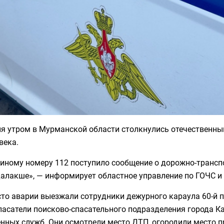
ня утром в Мурманской области столкнулись отечественны
века.
диному номеру 112 поступило сообщение о дорожно-трансп
алакше», — информирует областное управление по ГОЧС и
сто аварии выезжали сотрудники дежурного караула 60-й
пасатели поисково-спасательного подразделения города К
нных служб. Они осмотрели место ДТП, огородили место п