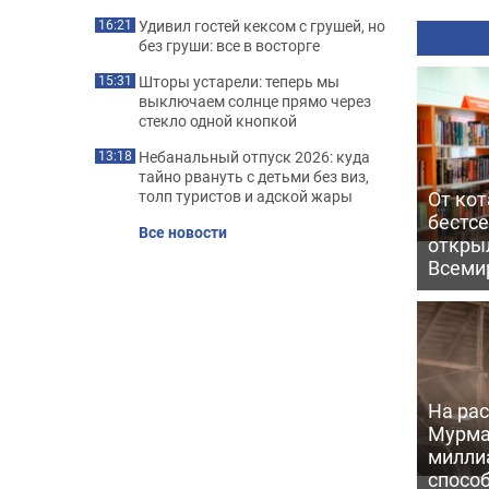
Удивил гостей кексом с грушей, но
16:21
без груши: все в восторге
Шторы устарели: теперь мы
15:31
выключаем солнце прямо через
стекло одной кнопкой
Небанальный отпуск 2026: куда
13:18
тайно рвануть с детьми без виз,
От кот
толп туристов и адской жары
бестс
Все новости
откры
Всеми
На рас
Мурма
милли
способ