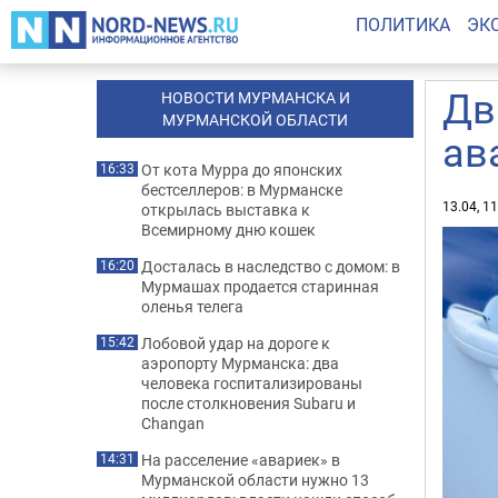
ПОЛИТИКА
ЭК
Дв
НОВОСТИ МУРМАНСКА И
МУРМАНСКОЙ ОБЛАСТИ
ав
От кота Мурра до японских
16:33
бестселлеров: в Мурманске
13.04, 1
открылась выставка к
Всемирному дню кошек
Досталась в наследство с домом: в
16:20
Мурмашах продается старинная
оленья телега
Лобовой удар на дороге к
15:42
аэропорту Мурманска: два
человека госпитализированы
после столкновения Subaru и
Changan
На расселение «авариек» в
14:31
Мурманской области нужно 13