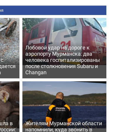
ня
Лобовой удар на дороге к
аэропорту Мурманска: два
 с
человека госпитализированы
дается
после столкновения Subaru и
а
Changan
шла в
Жителям Мурманской области
России:
напомнили, куда звонить в