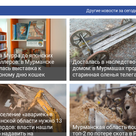
Другие новости за сегод
а Мурра до японских
еллеров: в Мурманске
Досталась в наследство
лась выставка к
домом: в Мурмашах про
рному дню кошек
старинная оленья телег
селение «авариек» в
нской области нужно 13
ардов: власти нашли
Мурманская область во
 надавить на
топ-2 по потере скота в 