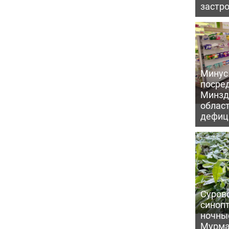
застр
Минус
посре
Минзд
област
дефиц
Сурово
синоп
ночны
Мурма