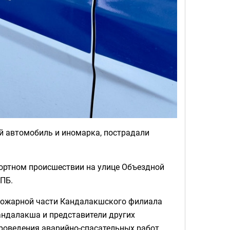
й автомобиль и иномарка, пострадали
ортном происшествии на улице Объездной
 ПБ.
 пожарной части Кандалакшского филиала
андалакша и представители других
роведения аварийно-спасательных работ,