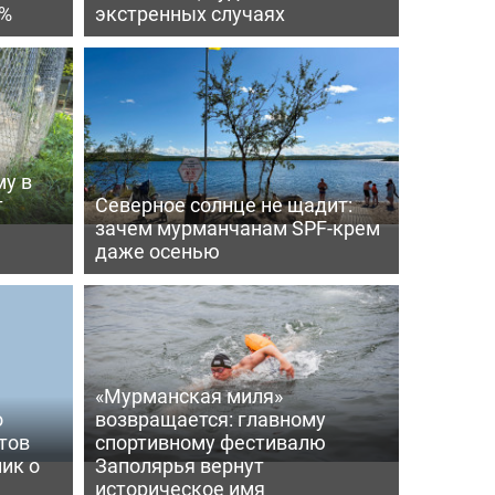
4%
экстренных случаях
му в
т
Северное солнце не щадит:
зачем мурманчанам SPF-крем
даже осенью
«Мурманская миля»
о
возвращается: главному
тов
спортивному фестивалю
ик о
Заполярья вернут
историческое имя