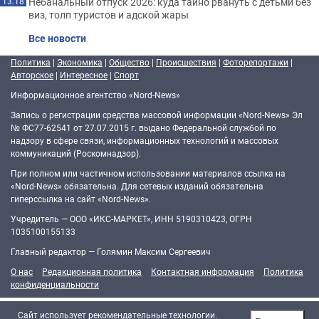
Небанальный отпуск 2026: куда тайно рвануть с детьми без
13:18
виз, толп туристов и адской жары
Все новости
Политика
|
Экономика
|
Общество
|
Происшествия
|
Фоторепортажи
|
Авторское
|
Интересное
|
Спорт
Информационное агентство «Nord-News»
Запись о регистрации средства массовой информации «Nord-News» Эл
№ ФС77-62541 от 27.07.2015 г. выдано Федеральной службой по
надзору в сфере связи, информационных технологий и массовых
коммуникаций (Роскомнадзор).
При полном или частичном использовании материалов ссылка на
«Nord-News» обязательна. Для сетевых изданий обязательна
гиперссылка на сайт «Nord-News».
Учредитель — ООО «ИКС-МАРКЕТ», ИНН 5190310423, ОГРН
1035100155133
Главный редактор — Голямин Максим Сергеевич
О нас
Редакционная политика
Контактная информация
Политика
конфиденциальности
Cайт использует рекомендательные технологии.