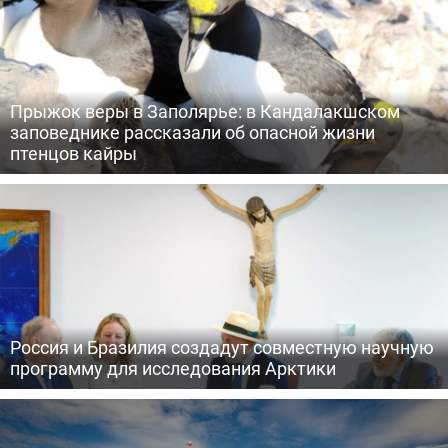
Прыжок веры в Заполярье: в Кандалакшском
заповеднике рассказали об опасной жизни
птенцов кайры
Россия и Бразилия создадут совместную научную
программу для исследования Арктики