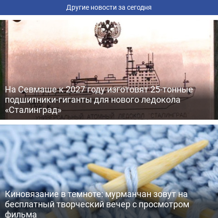
Другие новости за сегодня
На Севмаше к 2027 году изготовят 25-тонные
подшипники-гиганты для нового ледокола
«Сталинград»
Киновязание в темноте: мурманчан зовут на
бесплатный творческий вечер с просмотром
фильма