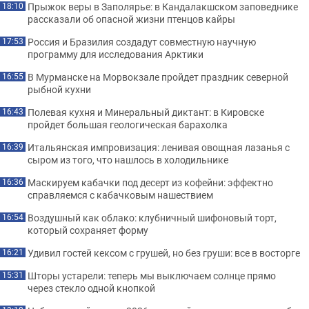
Прыжок веры в Заполярье: в Кандалакшском заповеднике
18:10
рассказали об опасной жизни птенцов кайры
Россия и Бразилия создадут совместную научную
17:53
программу для исследования Арктики
В Мурманске на Морвокзале пройдет праздник северной
16:55
рыбной кухни
Полевая кухня и Минеральный диктант: в Кировске
16:43
пройдет большая геологическая барахолка
Итальянская импровизация: ленивая овощная лазанья с
16:39
сыром из того, что нашлось в холодильнике
Маскируем кабачки под десерт из кофейни: эффектно
16:36
справляемся с кабачковым нашествием
Воздушный как облако: клубничный шифоновый торт,
16:54
который сохраняет форму
Удивил гостей кексом с грушей, но без груши: все в восторге
16:21
Шторы устарели: теперь мы выключаем солнце прямо
15:31
через стекло одной кнопкой