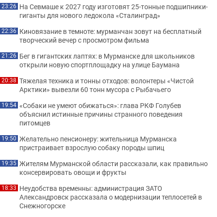
На Севмаше к 2027 году изготовят 25-тонные подшипники-
23:26
гиганты для нового ледокола «Сталинград»
Киновязание в темноте: мурманчан зовут на бесплатный
22:36
творческий вечер с просмотром фильма
Бег в гигантских лаптях: в Мурманске для школьников
21:26
открыли новую спортплощадку на улице Баумана
Тяжелая техника и тонны отходов: волонтеры «Чистой
20:38
Арктики» вывезли 60 тонн мусора с Рыбачьего
«Собаки не умеют обижаться»: глава РКФ Голубев
19:54
объяснил истинные причины странного поведения
питомцев
Желательно пенсионеру: жительница Мурманска
19:50
пристраивает взрослую собаку породы шпиц
Жителям Мурманской области рассказали, как правильно
19:35
консервировать овощи и фрукты
Неудобства временны: администрация ЗАТО
18:33
Александровск рассказала о модернизации теплосетей в
Снежногорске