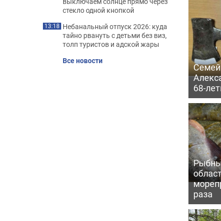
выключаем солнце прямо через
стекло одной кнопкой
Небанальный отпуск 2026: куда
13:18
тайно рвануть с детьми без виз,
толп туристов и адской жары
Все новости
Семей
Алекс
68-ле
Рыбны
област
морепр
раза