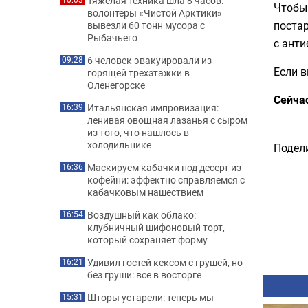
Тяжелая техника шла 8 часов:
Чтобы
волонтеры «Чистой Арктики»
постар
вывезли 60 тонн мусора с
Рыбачьего
с ант
6 человек эвакуировали из
09:28
Если в
горящей трехэтажки в
Оленегорске
Сейча
Итальянская импровизация:
16:39
ленивая овощная лазанья с сыром
из того, что нашлось в
холодильнике
Подели
Маскируем кабачки под десерт из
16:36
кофейни: эффектно справляемся с
кабачковым нашествием
Воздушный как облако:
16:54
клубничный шифоновый торт,
который сохраняет форму
Удивил гостей кексом с грушей, но
16:21
без груши: все в восторге
Шторы устарели: теперь мы
15:31