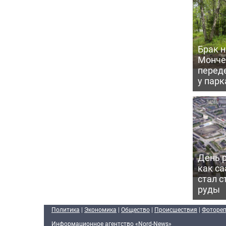
Брак н
Монче
перед
у парк
День 
как са
стал с
руды
Политика
|
Экономика
|
Общество
|
Происшествия
|
Фоторе
Информационное агентство «Nord-News»