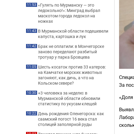
«Гулять по Мурманску — это
11:53
ледокольно!»: Минград выбрал
маскотом города ледокол на
ножках
В Мурманской области подешевели
11:43
капуста, картошка и лук
Брак не оплатили: в Мончегорске
11:42
заново переделают разбитый
тротуар у парка Бровцева
Шесть косаток против 33 катеров:
11:05
на Камчатке морских животных
Специ
загоняют, как дичь, а что на
Кольском севере?
За пос
+3 человека за неделю: в
10:30
«Доля 
Мурманской области обновили
статистику по укусам клещей
Выявля
День рождения Оленегорска: как
10:22
Лабора
саамский погост 16 века стал
столицей заполярной руды
сколь
10:03