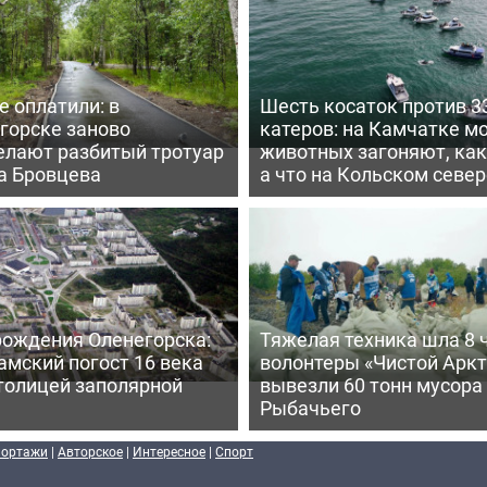
е оплатили: в
Шесть косаток против 3
горске заново
катеров: на Камчатке м
елают разбитый тротуар
животных загоняют, как
а Бровцева
а что на Кольском север
рождения Оленегорска:
Тяжелая техника шла 8 
амский погост 16 века
волонтеры «Чистой Аркт
толицей заполярной
вывезли 60 тонн мусора 
Рыбачьего
портажи
|
Авторское
|
Интересное
|
Спорт