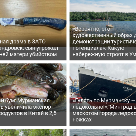
«Вероятно, это
художественный образ 
ная драма в ЗАТО
демонстрации туристич
андровск: сын угрожал
потенциала»: Какую
тней матери убийством
набережную строят в У
й бум: Мурманская
«Гулять по Мурманску —
ь увеличила экспорт
ледокольно!»: Минград 
одуктов в Китай в 2,5
маскотом города ледоко
ножках