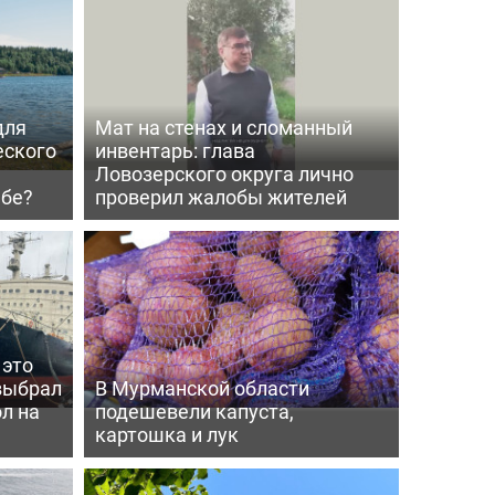
для
Мат на стенах и сломанный
еского
инвентарь: глава
Ловозерского округа лично
мбе?
проверил жалобы жителей
 это
выбрал
В Мурманской области
л на
подешевели капуста,
картошка и лук