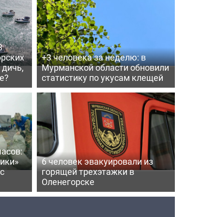
3
орских
+3 человека за неделю: в
 дичь,
Мурманской области обновили
е?
статистику по укусам клещей
часов:
ики»
6 человек эвакуировали из
с
горящей трехэтажки в
Оленегорске