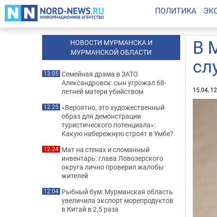
ПОЛИТИКА
ЭК
В 
НОВОСТИ МУРМАНСКА И
МУРМАНСКОЙ ОБЛАСТИ
сл
Семейная драма в ЗАТО
13:05
Александровск: сын угрожал 68-
15.04, 1
летней матери убийством
«Вероятно, это художественный
12:25
образ для демонстрации
туристического потенциала»:
Какую набережную строят в Умбе?
Мат на стенах и сломанный
12:24
инвентарь: глава Ловозерского
округа лично проверил жалобы
жителей
Рыбный бум: Мурманская область
12:04
увеличила экспорт морепродуктов
в Китай в 2,5 раза