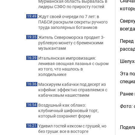
Сначал
Мурманская область вырвалась в
лидеры СЗФО по приросту гостей
котор
Ждут своей очереди по 7 лет: в
19:49
Сверху
ПАБСИ раскрыли секреты ручного
труда заполярных ботаников
всегда
Житель Североморска продает 3-
19:35
Перед 
рублевую монету с бременскими
музыкантами
рассад
Итальянская импровизация:
16:39
Шелуха
ленивая овощная лазанья с сыром
из того, что нашлось в
Эта по
холодильнике
специа
Маскируем кабачки под десерт из
16:36
кофейни: эффектно справляемся с
Ранее
кабачковым нашествием
Воздушный как облако:
16:54
Фото: 
клубничный шифоновый торт,
который сохраняет форму
Удивил гостей кексом с грушей, но
16:21
Подели
без груши: все в восторге