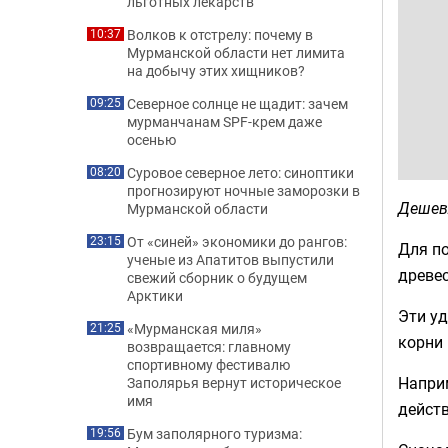
льготных лекарств
Волков к отстрелу: почему в
10:37
Мурманской области нет лимита
на добычу этих хищников?
Северное солнце не щадит: зачем
09:25
мурманчанам SPF-крем даже
осенью
Суровое северное лето: синоптики
08:20
прогнозируют ночные заморозки в
Дешев
Мурманской области
От «синей» экономики до рангов:
23:15
Для по
ученые из Апатитов выпустили
древес
свежий сборник о будущем
Арктики
Эти уд
«Мурманская миля»
21:25
корни 
возвращается: главному
спортивному фестивалю
Наприм
Заполярья вернут историческое
имя
действ
Бум заполярного туризма:
19:56