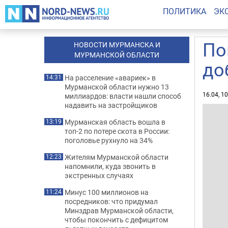
ПОЛИТИКА
ЭК
По
НОВОСТИ МУРМАНСКА И
МУРМАНСКОЙ ОБЛАСТИ
до
На расселение «авариек» в
14:31
Мурманской области нужно 13
16.04, 1
миллиардов: власти нашли способ
надавить на застройщиков
Мурманская область вошла в
13:19
топ-2 по потере скота в России:
поголовье рухнуло на 34%
Жителям Мурманской области
12:23
напомнили, куда звонить в
экстренных случаях
Минус 100 миллионов на
11:24
посредников: что придумал
Минздрав Мурманской области,
чтобы покончить с дефицитом