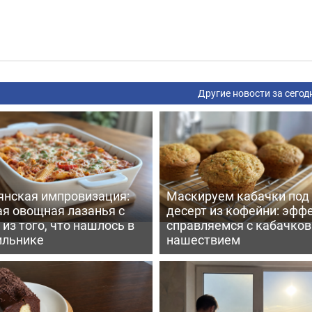
Другие новости за сегод
янская импровизация:
Маскируем кабачки под
ая овощная лазанья с
десерт из кофейни: эфф
из того, что нашлось в
справляемся с кабачко
ильнике
нашествием