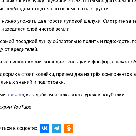
а выкопайте лунку глубиной 20 см. На самое дно засыпьте 
ые необходимо тщательно перемешать в грунте.
 нужно уложить две горсти луковой шелухи. Смотрите за 
 находился слой чистой земли.
самой посадкой лунку обязательно полить и подождать, п
у от вредителей.
 защищает корни, зола даёт кальций и фосфор, а помёт о
дкормка стоит копейки, причём два из трёх компонентов 
льных знаний и подготовки.
 мы
писали
, как добиться шикарного урожая клубники.
скрин YouTube
ться в соцсетях: