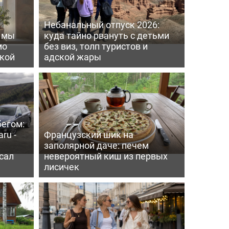
Небанальный отпуск 2026:
ь мы
куда тайно рвануть с детьми
мо
без виз, толп туристов и
пкой
адской жары
бегом:
ru -
Французский шик на
заполярной даче: печем
сал
невероятный киш из первых
лисичек