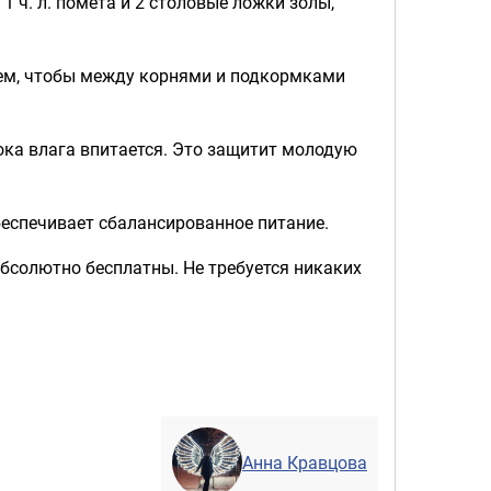
1 ч. л. помёта и 2 столовые ложки золы,
тем, чтобы между корнями и подкормками
ока влага впитается. Это защитит молодую
беспечивает сбалансированное питание.
абсолютно бесплатны. Не требуется никаких
Анна Кравцова