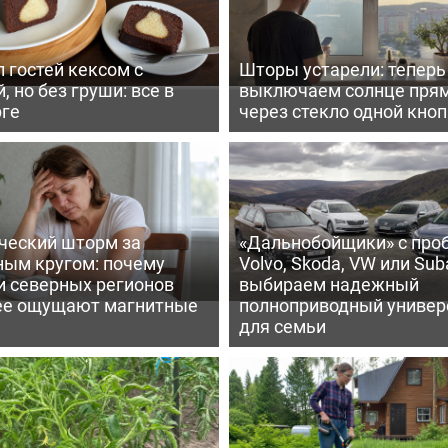
 гостей кексом с
Шторы устарели: тепер
, но без груши: все в
выключаем солнце пря
рге
через стекло одной кно
ческий шторм за
«Дальнобойщики» с про
ным кругом: почему
Volvo, Skoda, VW или Suba
и северных регионов
выбираем надежный
ее ощущают магнитные
полноприводный универ
для семьи