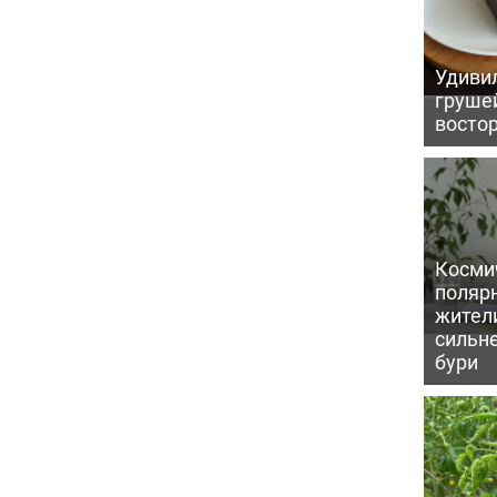
Удивил
грушей
восто
Косми
поляр
жител
сильн
бури