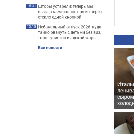
Шторы устарели: теперь мы
15:31
выключаем солнце прямо через
стекло одной кнопкой
Небанальный отпуск 2026: куда
13:18
тайно рвануть с детьми без виз,
толп туристов и адской жары
Все новости
Италь
ленив
сыром 
холод