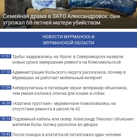
Семейная драма в ЗАТО Александровск: сын
угрожал 68-летней матери убийством
НОВОСТИ МУРМАНСКА И
МУРМАНСКОЙ ОБЛАСТИ
Трубы задержались на Урале: в Североморске назвали
17:57
новые сроки завершения ремонта на Комсомольской
Администрация Кольского округа рассказала, почему в
17:10
Мурмашах не работает мобильный интернет
Киберхулиганы и пугающие звуки: ветеринар объяснила,
17:09
чем умная колонка опасна для кошек и собак
«Картина грустная»: мурманчане пожаловались на
16:20
отсутствие ремонта в школе № 42
Подземный кабель или сквер: Александр Лихолат объяснил
16:14
жителям Колы логику раскопок во дворах
После пожара в апатитской пятиэтажке один человек
15:45