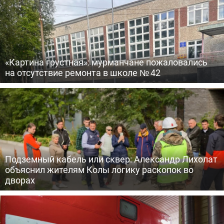
«Картина грустная»: мурманчане пожаловались
на отсутствие ремонта в школе № 42
Подземный кабель или сквер: Александр Лихолат
объяснил жителям Колы логику раскопок во
дворах