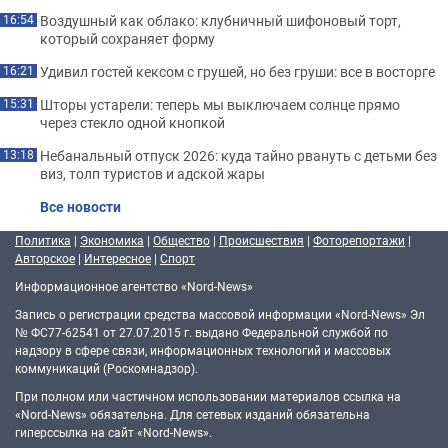
Воздушный как облако: клубничный шифоновый торт,
16:54
который сохраняет форму
Удивил гостей кексом с грушей, но без груши: все в восторге
16:21
Шторы устарели: теперь мы выключаем солнце прямо
15:31
через стекло одной кнопкой
Небанальный отпуск 2026: куда тайно рвануть с детьми без
13:18
виз, толп туристов и адской жары
Все новости
Политика
|
Экономика
|
Общество
|
Происшествия
|
Фоторепортажи
|
Авторское
|
Интересное
|
Спорт
Информационное агентство «Nord-News»
Запись о регистрации средства массовой информации «Nord-News» Эл
№ ФС77-62541 от 27.07.2015 г. выдано Федеральной службой по
надзору в сфере связи, информационных технологий и массовых
коммуникаций (Роскомнадзор).
При полном или частичном использовании материалов ссылка на
«Nord-News» обязательна. Для сетевых изданий обязательна
гиперссылка на сайт «Nord-News».