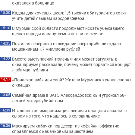
оказался в больнице
Кадры для кочевых школ: 1,5 тысячи абитуриентов хотят
15:30
учить детей языкам народов Севера
В Мурманской области продолжают искать убежавшего
15:10
щенка породы кавапу: семья не спит и скучает
Пожилая северянка в ожидании сверхприбыли отдала
14:35
мошенникам 1,7 миллиона рублей
Вместо выступлений тюлень Филя может загулять: в
14:22
океанариуме рассказали, почему может сорваться концерт
любимца публики
«Понаехавший» или свой? Жители Мурманска снова спорят
14:17
о клещах
Семейная драма в ЗАТО Александровск: сын угрожал 68-
13:05
летней матери убийством
Итальянская импровизация: ленивая овощная лазанья с
16:39
сыром из того, что нашлось в холодильнике
Маскируем кабачки под десерт из кофейни: эффектно
16:36
справляемся с кабачковым нашествием