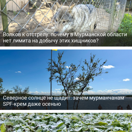
Волков к отстрелу: почему в Мурманской области
нет лимита на добычу этих хищников?
Северное солнце не щадит: зачем мурманчанам
SPF-крем даже осенью