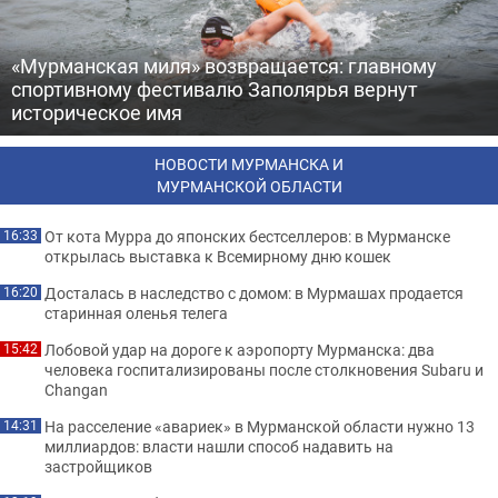
«Мурманская миля» возвращается: главному
спортивному фестивалю Заполярья вернут
историческое имя
НОВОСТИ МУРМАНСКА И
МУРМАНСКОЙ ОБЛАСТИ
От кота Мурра до японских бестселлеров: в Мурманске
16:33
открылась выставка к Всемирному дню кошек
Досталась в наследство с домом: в Мурмашах продается
16:20
старинная оленья телега
Лобовой удар на дороге к аэропорту Мурманска: два
15:42
человека госпитализированы после столкновения Subaru и
Changan
На расселение «авариек» в Мурманской области нужно 13
14:31
миллиардов: власти нашли способ надавить на
застройщиков