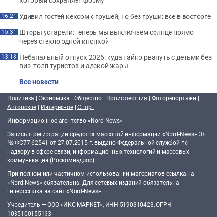
который сохраняет форму
Удивил гостей кексом с грушей, но без груши: все в восторге
16:21
Шторы устарели: теперь мы выключаем солнце прямо
15:31
через стекло одной кнопкой
Небанальный отпуск 2026: куда тайно рвануть с детьми без
13:18
виз, толп туристов и адской жары
Все новости
Политика
|
Экономика
|
Общество
|
Происшествия
|
Фоторепортажи
|
Авторское
|
Интересное
|
Спорт
Информационное агентство «Nord-News»
Запись о регистрации средства массовой информации «Nord-News» Эл
№ ФС77-62541 от 27.07.2015 г. выдано Федеральной службой по
надзору в сфере связи, информационных технологий и массовых
коммуникаций (Роскомнадзор).
При полном или частичном использовании материалов ссылка на
«Nord-News» обязательна. Для сетевых изданий обязательна
гиперссылка на сайт «Nord-News».
Учредитель — ООО «ИКС-МАРКЕТ», ИНН 5190310423, ОГРН
1035100155133