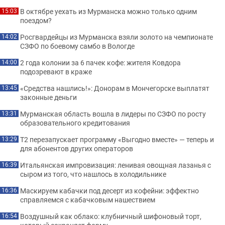
В октябре уехать из Мурманска можно только одним
15:03
поездом?
Росгвардейцы из Мурманска взяли золото на чемпионате
14:02
СЗФО по боевому самбо в Вологде
2 года колонии за 6 пачек кофе: жителя Ковдора
14:00
подозревают в краже
«Средства нашлись!»: Донорам в Мончегорске выплатят
13:45
законные деньги
Мурманская область вошла в лидеры по СЗФО по росту
13:31
образовательного кредитования
Т2 перезапускает программу «Выгодно вместе» — теперь и
13:29
для абонентов других операторов
Итальянская импровизация: ленивая овощная лазанья с
16:39
сыром из того, что нашлось в холодильнике
Маскируем кабачки под десерт из кофейни: эффектно
16:36
справляемся с кабачковым нашествием
Воздушный как облако: клубничный шифоновый торт,
16:54