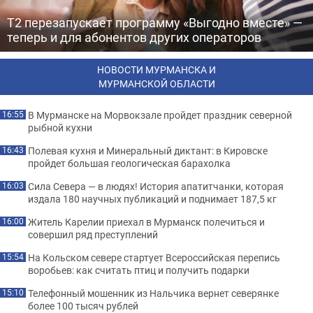
Т2 перезапускает программу «Выгодно вместе» —
теперь и для абонентов других операторов
НОВОСТИ МУРМАНСКА И
МУРМАНСКОЙ ОБЛАСТИ
В Мурманске на Морвокзале пройдет праздник северной
16:55
рыбной кухни
Полевая кухня и Минеральный диктант: в Кировске
16:43
пройдет большая геологическая барахолка
Сила Севера — в людях! История апатитчанки, которая
16:03
издала 180 научных публикаций и поднимает 187,5 кг
Житель Карелии приехал в Мурманск полечиться и
16:00
совершил ряд преступлений
На Кольском севере стартует Всероссийская перепись
15:54
воробьев: как считать птиц и получить подарки
Телефонный мошенник из Нальчика вернет северянке
15:10
более 100 тысяч рублей