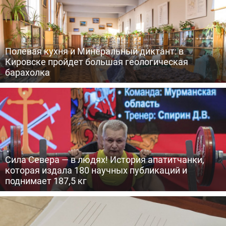
Полевая кухня и Минеральный диктант: в
Кировске пройдет большая геологическая
барахолка
Сила Севера — в людях! История апатитчанки,
которая издала 180 научных публикаций и
поднимает 187,5 кг