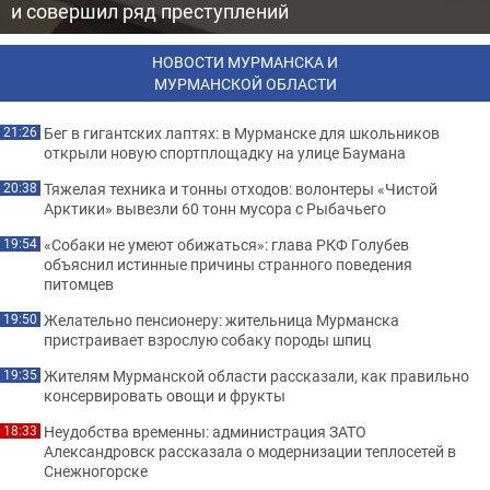
и совершил ряд преступлений
НОВОСТИ МУРМАНСКА И
МУРМАНСКОЙ ОБЛАСТИ
Бег в гигантских лаптях: в Мурманске для школьников
21:26
открыли новую спортплощадку на улице Баумана
Тяжелая техника и тонны отходов: волонтеры «Чистой
20:38
Арктики» вывезли 60 тонн мусора с Рыбачьего
«Собаки не умеют обижаться»: глава РКФ Голубев
19:54
объяснил истинные причины странного поведения
питомцев
Желательно пенсионеру: жительница Мурманска
19:50
пристраивает взрослую собаку породы шпиц
Жителям Мурманской области рассказали, как правильно
19:35
консервировать овощи и фрукты
Неудобства временны: администрация ЗАТО
18:33
Александровск рассказала о модернизации теплосетей в
Снежногорске