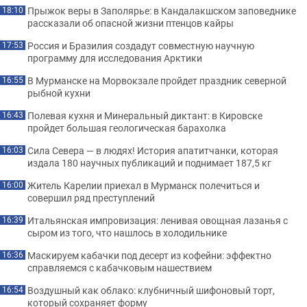
Прыжок веры в Заполярье: в Кандалакшском заповеднике
18:10
рассказали об опасной жизни птенцов кайры
Россия и Бразилия создадут совместную научную
17:53
программу для исследования Арктики
В Мурманске на Морвокзале пройдет праздник северной
16:55
рыбной кухни
Полевая кухня и Минеральный диктант: в Кировске
16:43
пройдет большая геологическая барахолка
Сила Севера — в людях! История апатитчанки, которая
16:03
издала 180 научных публикаций и поднимает 187,5 кг
Житель Карелии приехал в Мурманск полечиться и
16:00
совершил ряд преступлений
Итальянская импровизация: ленивая овощная лазанья с
16:39
сыром из того, что нашлось в холодильнике
Маскируем кабачки под десерт из кофейни: эффектно
16:36
справляемся с кабачковым нашествием
Воздушный как облако: клубничный шифоновый торт,
16:54
который сохраняет форму