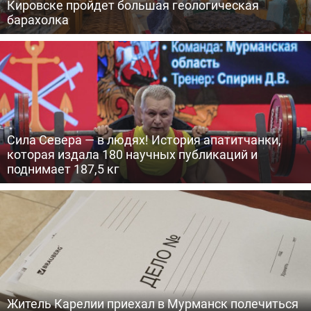
Кировске пройдет большая геологическая
барахолка
Сила Севера — в людях! История апатитчанки,
которая издала 180 научных публикаций и
поднимает 187,5 кг
Житель Карелии приехал в Мурманск полечиться