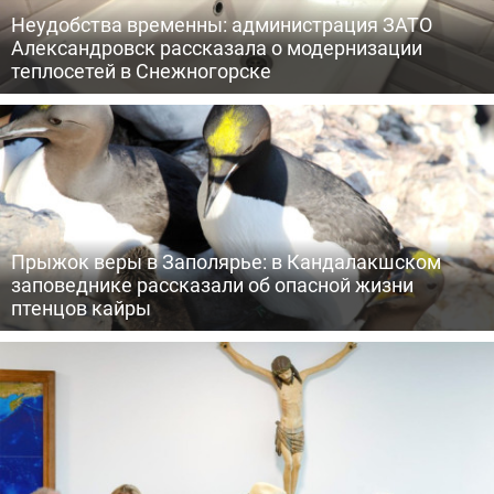
Неудобства временны: администрация ЗАТО
Александровск рассказала о модернизации
теплосетей в Снежногорске
Прыжок веры в Заполярье: в Кандалакшском
заповеднике рассказали об опасной жизни
птенцов кайры