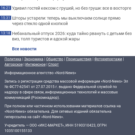
Удивил гостей кексом с грушей, но без груши: все в восторге
16:21
Шторы устарели: теперь мы выключаем солнце прямо
15:31
через стекло одной кнопкой
Небанальный отпуск 2026: куда тайно рвануть с детьми без
13:18
виз, толп туристов и адской жары
Все новости
Политика
|
Экономика
|
Общество
|
Происшествия
|
Фоторепортажи
|
Авторское
|
Интересное
|
Спорт
Информационное агентство «Nord-News»
Запись о регистрации средства массовой информации «Nord-News» Эл
№ ФС77-62541 от 27.07.2015 г. выдано Федеральной службой по
надзору в сфере связи, информационных технологий и массовых
коммуникаций (Роскомнадзор).
При полном или частичном использовании материалов ссылка на
«Nord-News» обязательна. Для сетевых изданий обязательна
гиперссылка на сайт «Nord-News».
Учредитель — ООО «ИКС-МАРКЕТ», ИНН 5190310423, ОГРН
1035100155133