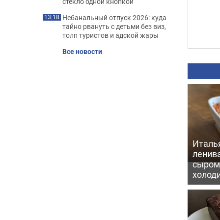
стекло одной кнопкой
Небанальный отпуск 2026: куда
13:18
тайно рвануть с детьми без виз,
толп туристов и адской жары
Все новости
Италь
ленив
сыром 
холод