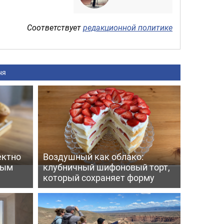
Соответствует
редакционной политике
ня
ектно
Воздушный как облако:
вым
клубничный шифоновый торт,
который сохраняет форму