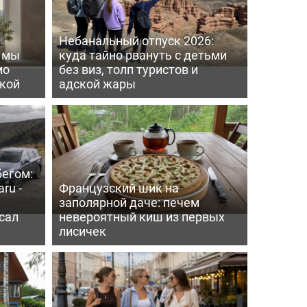
Небанальный отпуск 2026:
ь мы
куда тайно рвануть с детьми
мо
без виз, толп туристов и
пкой
адской жары
бегом:
ru -
Французский шик на
заполярной даче: печем
сал
невероятный киш из первых
лисичек