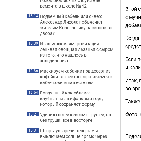
пожаловались на отсутствие
ремонта в школе № 42
Этой с
Подземный кабель или сквер:
с мучн
16:14
Александр Лихолат объяснил
добавь
жителям Колы логику раскопок во
дворах
Когда 
Итальянская импровизация:
16:39
средс
ленивая овощная лазанья с сыром
из того, что нашлось в
Если п
холодильнике
и кали
Маскируем кабачки под десерт из
16:36
кофейни: эффектно справляемся с
Итак, 
кабачковым нашествием
во вре
Воздушный как облако:
16:54
клубничный шифоновый торт,
Также
который сохраняет форму
Фото: 
Удивил гостей кексом с грушей, но
16:21
без груши: все в восторге
Шторы устарели: теперь мы
15:31
Подели
выключаем солнце прямо через