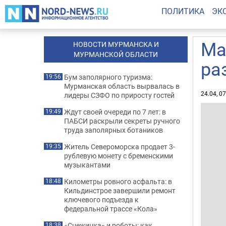
ПОЛИТИКА
ЭК
Ма
НОВОСТИ МУРМАНСКА И
МУРМАНСКОЙ ОБЛАСТИ
ра
Бум заполярного туризма:
19:56
Мурманская область вырвалась в
24.04, 0
лидеры СЗФО по приросту гостей
Ждут своей очереди по 7 лет: в
19:49
ПАБСИ раскрыли секреты ручного
труда заполярных ботаников
Житель Североморска продает 3-
19:35
рублевую монету с бременскими
музыкантами
Километры ровного асфальта: в
18:48
Кильдинстрое завершили ремонт
ключевого подъезда к
федеральной трассе «Кола»
«Снежинка» и роботы: как
18:38