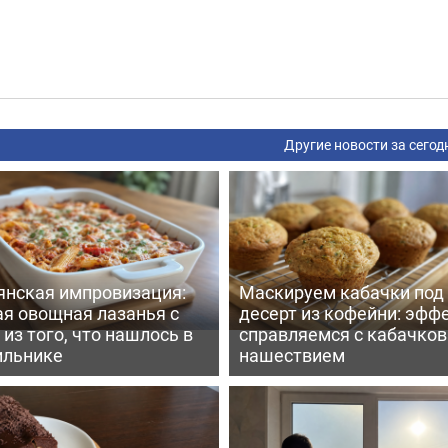
Другие новости за сегод
янская импровизация:
Маскируем кабачки под
ая овощная лазанья с
десерт из кофейни: эфф
из того, что нашлось в
справляемся с кабачко
ильнике
нашествием