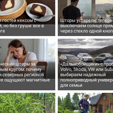
 гостей кексом с
Шторы устарели: тепер
, но без груши: все в
выключаем солнце пря
рге
через стекло одной кно
ческий шторм за
«Дальнобойщики» с про
ным кругом: почему
Volvo, Skoda, VW или Suba
и северных регионов
выбираем надежный
ее ощущают магнитные
полноприводный универ
для семьи