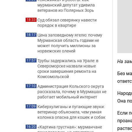
мурманский депутат удивила
ветеранов из Полярных Зорь
Суд обязал северянку навести
18:33
порядок в квартире
Цена заповедному ягелю: почему
18:17
Мурманская область годами не
может получить миллионы за
норвежских оленей
Трубы задержались на Урале: в
На за
17:57
Североморске назвали новые
сроки завершения ремонта на
Без ма
Комсомольской
ответс
Администрация Кольского округа
17:10
рассказала, почему в Мурмашах не
Народ
работает мобильный интернет
Она по
Киберхулиганы и пугающие звуки:
17:09
ветеринар объяснила, чем умная
Если п
колонка опасна для кошек и собак
проана
«Картина грустная»: мурманчане
16:20
раство