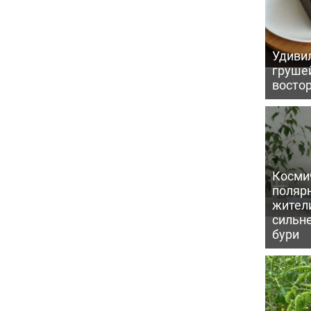
Удивил
грушей
восто
Косми
поляр
жител
сильн
бури