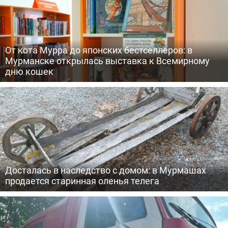
От кота Мурра до японских бестселлеров: в
Мурманске открылась выставка к Всемирному
дню кошек
Досталась в наследство с домом: в Мурмашах
продается старинная оленья телега