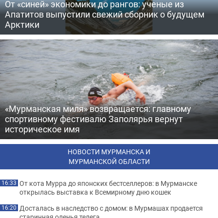
От «синей» экономики до рангов: ученые из
Апатитов выпустили свежий сборник о будущем
Арктики
«Мурманская миля» возвращается: главному
спортивному фестивалю Заполярья вернут
историческое имя
НОВОСТИ МУРМАНСКА И
МУРМАНСКОЙ ОБЛАСТИ
От кота Мурра до японских бестселлеров: в Мурманске
16:33
открылась выставка к Всемирному дню кошек
Досталась в наследство с домом: в Мурмашах продается
16:20
старинная оленья телега