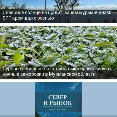
Северное солнце не щадит: зачем мурманчанам
SPF-крем даже осенью
Суровое северное лето: синоптики прогнозируют
ночные заморозки в Мурманской области