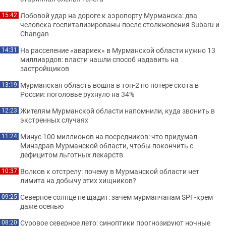
Лобовой удар на дороге к аэропорту Мурманска: два
15:42
человека госпитализированы после столкновения Subaru и
Changan
На расселение «авариек» в Мурманской области нужно 13
14:31
миллиардов: власти нашли способ надавить на
застройщиков
Мурманская область вошла в топ-2 по потере скота в
13:19
России: поголовье рухнуло на 34%
Жителям Мурманской области напомнили, куда звонить в
12:23
экстренных случаях
Минус 100 миллионов на посредников: что придумал
11:24
Минздрав Мурманской области, чтобы покончить с
дефицитом льготных лекарств
Волков к отстрелу: почему в Мурманской области нет
10:37
лимита на добычу этих хищников?
Северное солнце не щадит: зачем мурманчанам SPF-крем
09:25
даже осенью
Суровое северное лето: синоптики прогнозируют ночные
08:20