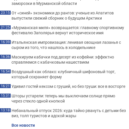
заморозки в Мурманской области
От «синей» экономики до рангов: ученые из Апатитов
23:15
выпустили свежий сборник о будущем Арктики
«Мурманская миля» возвращается: главному спортивному
21:25
фестивалю Заполярья вернут историческое имя
Итальянская импровизация: ленивая овощная лазанья с
16:39
сыром из того, что нашлось в холодильнике
Маскируем кабачки под десерт из кофейни: эффектно
16:36
справляемся с кабачковым нашествием
Воздушный как облако: клубничный шифоновый торт,
16:54
который сохраняет форму
Удивил гостей кексом с грушей, но без груши: все в восторге
16:21
Шторы устарели: теперь мы выключаем солнце прямо
15:31
через стекло одной кнопкой
Небанальный отпуск 2026: куда тайно рвануть с детьми без
13:18
виз, толп туристов и адской жары
Все новости