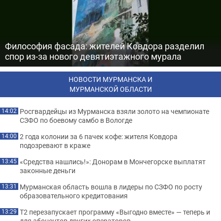
Философия фасада: жителей Ковдора разделил
спор из-за нового девятиэтажного мурала
НОВОСТИ МУРМАНСКА И
МУРМАНСКОЙ ОБЛАСТИ
Росгвардейцы из Мурманска взяли золото на чемпионате
14:02
СЗФО по боевому самбо в Вологде
2 года колонии за 6 пачек кофе: жителя Ковдора
14:00
подозревают в краже
«Средства нашлись!»: Донорам в Мончегорске выплатят
13:45
законные деньги
Мурманская область вошла в лидеры по СЗФО по росту
13:31
образовательного кредитования
Т2 перезапускает программу «Выгодно вместе» — теперь и
13:29
для абонентов других операторов