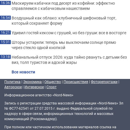
Маскируем кабачки под десерт из кофейни: эффектно
16:36
справляемся с кабачковым нашествием
Воздушный как облако: клубничный шифоновый торт,
16:54
который сохраняет форму
Удивил гостей кексом с грушей, но без груши: все в восторге
16:21
Шторы устарели: теперь мы выключаем солнце прямо
15:31
через стекло одной кнопкой
Небанальный отпуск 2026: куда тайно рвануть с детьми без
13:18
виз, толп туристов и адской жары
Все новости
Политика
|
Экономика
|
Общество
|
Происшествия
|
Фоторепортажи
|
Авторское
|
Интересное
|
Спорт
Информационное агентство «Nord-News»
Запись о регистрации средства массовой информации «Nord-News» Эл
№ ФС77-62541 от 27.07.2015 г. выдано Федеральной службой по
надзору в сфере связи, информационных технологий и массовых
коммуникаций (Роскомнадзор).
При полном или частичном использовании материалов ссылка на