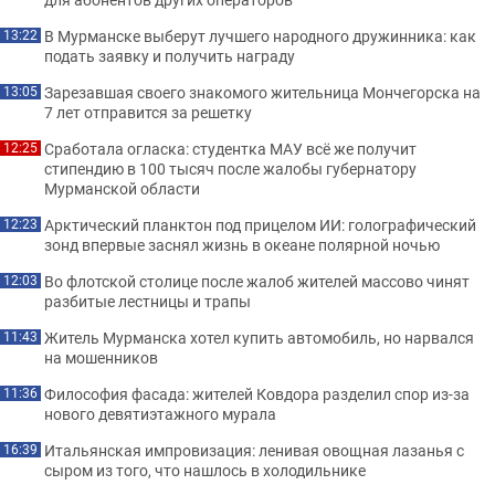
В Мурманске выберут лучшего народного дружинника: как
13:22
подать заявку и получить награду
Зарезавшая своего знакомого жительница Мончегорска на
13:05
7 лет отправится за решетку
Сработала огласка: студентка МАУ всё же получит
12:25
стипендию в 100 тысяч после жалобы губернатору
Мурманской области
Арктический планктон под прицелом ИИ: голографический
12:23
зонд впервые заснял жизнь в океане полярной ночью
Во флотской столице после жалоб жителей массово чинят
12:03
разбитые лестницы и трапы
Житель Мурманска хотел купить автомобиль, но нарвался
11:43
на мошенников
Философия фасада: жителей Ковдора разделил спор из-за
11:36
нового девятиэтажного мурала
Итальянская импровизация: ленивая овощная лазанья с
16:39
сыром из того, что нашлось в холодильнике