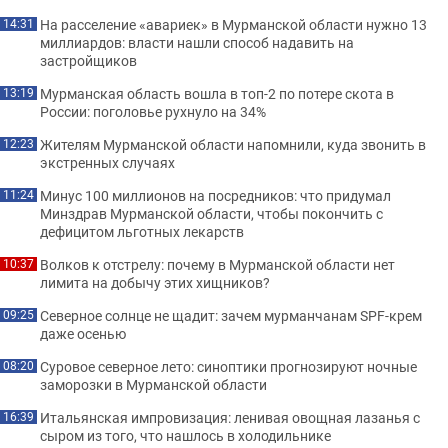
На расселение «авариек» в Мурманской области нужно 13
14:31
миллиардов: власти нашли способ надавить на
застройщиков
Мурманская область вошла в топ-2 по потере скота в
13:19
России: поголовье рухнуло на 34%
Жителям Мурманской области напомнили, куда звонить в
12:23
экстренных случаях
Минус 100 миллионов на посредников: что придумал
11:24
Минздрав Мурманской области, чтобы покончить с
дефицитом льготных лекарств
Волков к отстрелу: почему в Мурманской области нет
10:37
лимита на добычу этих хищников?
Северное солнце не щадит: зачем мурманчанам SPF-крем
09:25
даже осенью
Суровое северное лето: синоптики прогнозируют ночные
08:20
заморозки в Мурманской области
Итальянская импровизация: ленивая овощная лазанья с
16:39
сыром из того, что нашлось в холодильнике