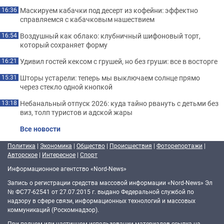
Маскируем кабачки под десерт из кофейни: эффектно
16:36
справляемся с кабачковым нашествием
Воздушный как облако: клубничный шифоновый торт,
16:54
который сохраняет форму
Удивил гостей кексом с грушей, но без груши: все в восторге
16:21
Шторы устарели: теперь мы выключаем солнце прямо
15:31
через стекло одной кнопкой
Небанальный отпуск 2026: куда тайно рвануть с детьми без
13:18
виз, толп туристов и адской жары
Все новости
Политика
|
Экономика
|
Общество
|
Происшествия
|
Фоторепортажи
|
Авторское
|
Интересное
|
Спорт
Информационное агентство «Nord-News»
Запись о регистрации средства массовой информации «Nord-News» Эл
№ ФС77-62541 от 27.07.2015 г. выдано Федеральной службой по
надзору в сфере связи, информационных технологий и массовых
коммуникаций (Роскомнадзор).
При полном или частичном использовании материалов ссылка на