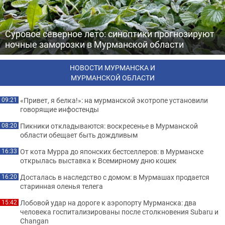
Суровое северное лето: синоптики прогнозируют
ночные заморозки в Мурманской области
НОВОСТИ МУРМАНСКА И
МУРМАНСКОЙ ОБЛАСТИ
«Привет, я белка!»: на мурманской экотропе установили
09:21
говорящие инфостенды
Пикники откладываются: воскресенье в Мурманской
08:20
области обещает быть дождливым
От кота Мурра до японских бестселлеров: в Мурманске
16:33
открылась выставка к Всемирному дню кошек
Досталась в наследство с домом: в Мурмашах продается
16:20
старинная оленья телега
Лобовой удар на дороге к аэропорту Мурманска: два
15:42
человека госпитализированы после столкновения Subaru и
Changan