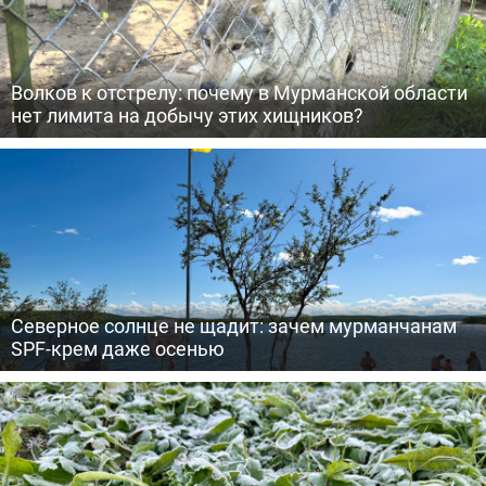
Волков к отстрелу: почему в Мурманской области
нет лимита на добычу этих хищников?
Северное солнце не щадит: зачем мурманчанам
SPF-крем даже осенью