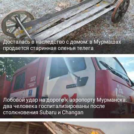
Досталась в наследство с домом: в Мурмашах
продается старинная оленья телега
Лобовой удар на дороге к аэропорту Мурманска:
два человека госпитализированы после
столкновения Subaru и Changan