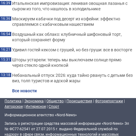
Итальянская импровизация: ленивая овощная лазанья с
16:39
сыром из того, что нашлось в холодильнике
Маскируем кабачки под десерт из кофейни: эффектно
16:36
справляемся с кабачковым нашествием
Воздушный как облако: клубничный шифоновый торт,
16:54
который сохраняет форму
Удивил гостей кексом с грушей, но без груши: все в восторге
16:21
Шторы устарели: теперь мы выключаем солнце прямо
15:31
через стекло одной кнопкой
Небанальный отпуск 2026: куда тайно рвануть с детьми без
13:18
виз, толп туристов и адской жары
Все новости
Политика
|
Экономика
|
Общество
|
Происшествия
|
Фоторепортажи
|
Авторское
|
Интересное
|
Спорт
Информационное агентство «Nord-News»
Запись о регистрации средства массовой информации «Nord-News» Эл
№ ФС77-62541 от 27.07.2015 г. выдано Федеральной службой по
надзору в сфере связи, информационных технологий и массовых