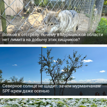
Волков к отстрелу: почему в Мурманской области
нет лимита на добычу этих хищников?
Северное солнце не щадит: зачем мурманчанам
SPF-крем даже осенью