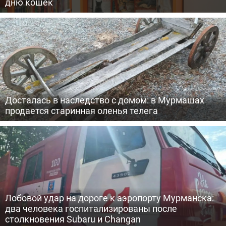
дню кошек
Досталась в наследство с домом: в Мурмашах
продается старинная оленья телега
Лобовой удар на дороге к аэропорту Мурманска:
два человека госпитализированы после
столкновения Subaru и Changan