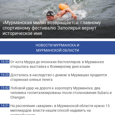
«Мурманская миля» возвращается: главному
спортивному фестивалю Заполярья вернут
историческое имя
НОВОСТИ МУРМАНСКА И
МУРМАНСКОЙ ОБЛАСТИ
От кота Мурра до японских бестселлеров: в Мурманске
16:33
открылась выставка к Всемирному дню кошек
Досталась в наследство с домом: в Мурмашах продается
16:20
старинная оленья телега
Лобовой удар на дороге к аэропорту Мурманска: два
15:42
человека госпитализированы после столкновения Subaru и
Changan
На расселение «авариек» в Мурманской области нужно 13
14:31
миллиардов: власти нашли способ надавить на
застройщиков