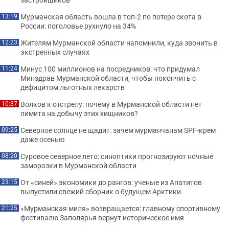
Мурманская область вошла в топ-2 по потере скота в
13:19
России: поголовье рухнуло на 34%
Жителям Мурманской области напомнили, куда звонить в
12:23
экстренных случаях
Минус 100 миллионов на посредников: что придумал
11:24
Минздрав Мурманской области, чтобы покончить с
дефицитом льготных лекарств
Волков к отстрелу: почему в Мурманской области нет
10:37
лимита на добычу этих хищников?
Северное солнце не щадит: зачем мурманчанам SPF-крем
09:25
даже осенью
Суровое северное лето: синоптики прогнозируют ночные
08:20
заморозки в Мурманской области
От «синей» экономики до рангов: ученые из Апатитов
23:15
выпустили свежий сборник о будущем Арктики
«Мурманская миля» возвращается: главному спортивному
21:25
фестивалю Заполярья вернут историческое имя