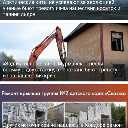
Арктические киты не успевают за эволюцией:
ученые бьют тревогу из-за нашествия косаток и
таяния льдов
«Задача непростая»: в Мурманске снесли
восьмую двухэтажку, а горожане бьют тревогу
из-за нашествия крыс
Других источников не нашлось: в Ковдоре ремонт