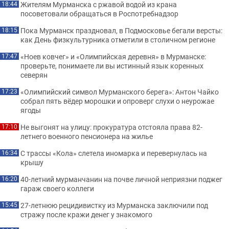
Жителям Мурманска с ржавой водой из крана
18:44
посоветовали обращаться в Роспотребнадзор
Пока Мурманск праздновал, в Подмосковье бегали версты:
18:15
как День физкультурника отметили в столичном регионе
«Ноев ковчег» и «Олимпийская деревня» в Мурманске:
17:47
проверьте, понимаете ли вы истинный язык коренных
северян
«Олимпийский символ Мурманского берега»: Антон Чайко
17:23
собрал пять вёдер морошки и опроверг слухи о неурожае
ягоды
Не выгонят на улицу: прокуратура отстояла права 82-
17:10
летнего военного пенсионера на жилье
С трассы «Кола» слетела иномарка и перевернулась на
16:34
крышу
40-летний мурманчанин на почве личной неприязни поджег
16:20
гараж своего коллеги
27-летнюю рецидивистку из Мурманска заключили под
15:45
стражу после кражи денег у знакомого