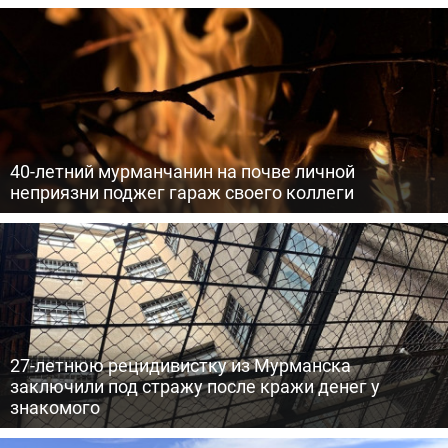
40-летний мурманчанин на почве личной
неприязни поджег гараж своего коллеги
27-летнюю рецидивистку из Мурманска
заключили под стражу после кражи денег у
знакомого