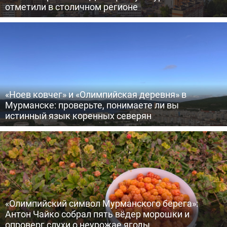
отметили в столичном регионе
«Ноев ковчег» и «Олимпийская деревня» в
Мурманске: проверьте, понимаете ли вы
истинный язык коренных северян
«Олимпийский символ Мурманского берега»:
Антон Чайко собрал пять вёдер морошки и
опроверг слухи о неурожае ягоды