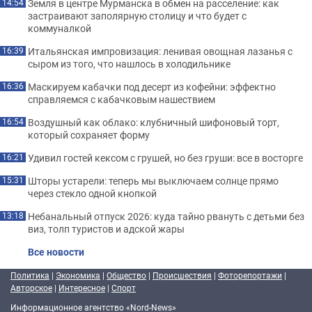
Земля в центре Мурманска в обмен на расселение: как
14:54
застраивают заполярную столицу и что будет с
коммуналкой
Итальянская импровизация: ленивая овощная лазанья с
16:39
сыром из того, что нашлось в холодильнике
Маскируем кабачки под десерт из кофейни: эффектно
16:36
справляемся с кабачковым нашествием
Воздушный как облако: клубничный шифоновый торт,
16:54
который сохраняет форму
Удивил гостей кексом с грушей, но без груши: все в восторге
16:21
Шторы устарели: теперь мы выключаем солнце прямо
15:31
через стекло одной кнопкой
Небанальный отпуск 2026: куда тайно рвануть с детьми без
13:18
виз, толп туристов и адской жары
Все новости
Политика
|
Экономика
|
Общество
|
Происшествия
|
Фоторепортажи
|
Авторское
|
Интересное
|
Спорт
Информационное агентство «Nord-News»