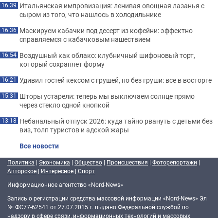
Итальянская импровизация: ленивая овощная лазанья с
16:39
сыром из того, что нашлось в холодильнике
Маскируем кабачки под десерт из кофейни: эффектно
16:36
справляемся с кабачковым нашествием
Воздушный как облако: клубничный шифоновый торт,
16:54
который сохраняет форму
Удивил гостей кексом с грушей, но без груши: все в восторге
16:21
Шторы устарели: теперь мы выключаем солнце прямо
15:31
через стекло одной кнопкой
Небанальный отпуск 2026: куда тайно рвануть с детьми без
13:18
виз, толп туристов и адской жары
Все новости
Политика
|
Экономика
|
Общество
|
Происшествия
|
Фоторепортажи
|
Авторское
|
Интересное
|
Спорт
Информационное агентство «Nord-News»
Запись о регистрации средства массовой информации «Nord-News» Эл
№ ФС77-62541 от 27.07.2015 г. выдано Федеральной службой по
надзору в сфере связи, информационных технологий и массовых