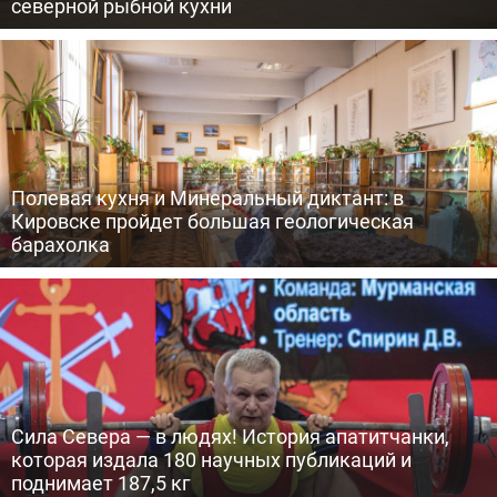
северной рыбной кухни
Полевая кухня и Минеральный диктант: в
Кировске пройдет большая геологическая
барахолка
Сила Севера — в людях! История апатитчанки,
которая издала 180 научных публикаций и
поднимает 187,5 кг