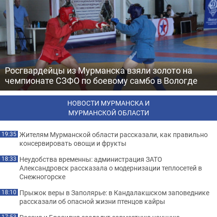
Росгвардейцы из Мурманска взяли золото на
чемпионате СЗФО по боевому самбо в Вологде
НОВОСТИ МУРМАНСКА И
МУРМАНСКОЙ ОБЛАСТИ
Жителям Мурманской области рассказали, как правильно
19:35
консервировать овощи и фрукты
Неудобства временны: администрация ЗАТО
18:33
Александровск рассказала о модернизации теплосетей в
Снежногорске
Прыжок веры в Заполярье: в Кандалакшском заповеднике
18:10
рассказали об опасной жизни птенцов кайры
17:53