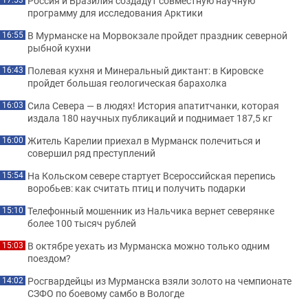
Россия и Бразилия создадут совместную научную
программу для исследования Арктики
В Мурманске на Морвокзале пройдет праздник северной
16:55
рыбной кухни
Полевая кухня и Минеральный диктант: в Кировске
16:43
пройдет большая геологическая барахолка
Сила Севера — в людях! История апатитчанки, которая
16:03
издала 180 научных публикаций и поднимает 187,5 кг
Житель Карелии приехал в Мурманск полечиться и
16:00
совершил ряд преступлений
На Кольском севере стартует Всероссийская перепись
15:54
воробьев: как считать птиц и получить подарки
Телефонный мошенник из Нальчика вернет северянке
15:10
более 100 тысяч рублей
В октябре уехать из Мурманска можно только одним
15:03
поездом?
Росгвардейцы из Мурманска взяли золото на чемпионате
14:02
СЗФО по боевому самбо в Вологде