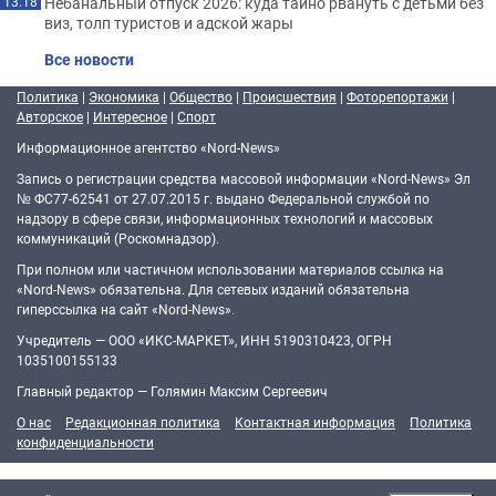
Небанальный отпуск 2026: куда тайно рвануть с детьми без
13:18
виз, толп туристов и адской жары
Все новости
Политика
|
Экономика
|
Общество
|
Происшествия
|
Фоторепортажи
|
Авторское
|
Интересное
|
Спорт
Информационное агентство «Nord-News»
Запись о регистрации средства массовой информации «Nord-News» Эл
№ ФС77-62541 от 27.07.2015 г. выдано Федеральной службой по
надзору в сфере связи, информационных технологий и массовых
коммуникаций (Роскомнадзор).
При полном или частичном использовании материалов ссылка на
«Nord-News» обязательна. Для сетевых изданий обязательна
гиперссылка на сайт «Nord-News».
Учредитель — ООО «ИКС-МАРКЕТ», ИНН 5190310423, ОГРН
1035100155133
Главный редактор — Голямин Максим Сергеевич
О нас
Редакционная политика
Контактная информация
Политика
конфиденциальности