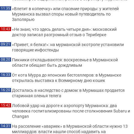
«Влетит в копеечку» или спасение природы: у жителей
11:35
Мурманска вызвал споры новый путеводитель по
Заполярью
«Не знаю, что здесь делать четыре дня»: московский
10:43
доктор записал разгромный отзыв о Териберке
«Привет, я белка!»: на мурманской экотропе установили
09:21
говорящие инфостенды
Пикники откладываются: воскресенье в Мурманской
08:20
области обещает быть дождливым
От кота Мурра до японских бестселлеров: в Мурманске
16:33
открылась выставка к Всемирному дню кошек
Досталась в наследство с домом: в Мурмашах продается
16:20
старинная оленья телега
Лобовой удар на дороге к аэропорту Мурманска: два
15:42
человека госпитализированы после столкновения Subaru и
Changan
На расселение «авариек» в Мурманской области нужно 13
14:31
миллиардов: власти нашли способ надавить на