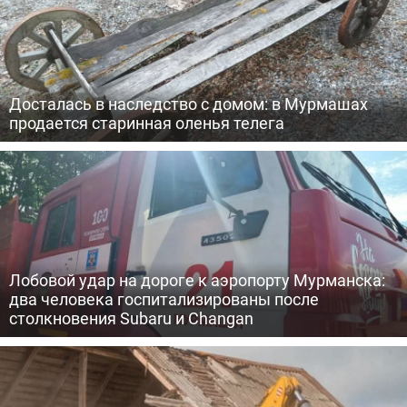
Досталась в наследство с домом: в Мурмашах
продается старинная оленья телега
Лобовой удар на дороге к аэропорту Мурманска:
два человека госпитализированы после
столкновения Subaru и Changan