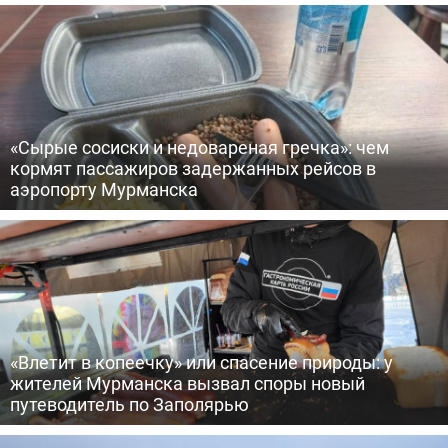
«Сырые сосиски и недовареная гречка»: чем
кормят пассажиров задержанных рейсов в
аэропорту Мурманска
«Влетит в копеечку» или спасение природы: у
жителей Мурманска вызвал споры новый
путеводитель по Заполярью