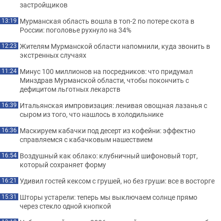
застройщиков
Мурманская область вошла в топ-2 по потере скота в
13:19
России: поголовье рухнуло на 34%
Жителям Мурманской области напомнили, куда звонить в
12:23
экстренных случаях
Минус 100 миллионов на посредников: что придумал
11:24
Минздрав Мурманской области, чтобы покончить с
дефицитом льготных лекарств
Итальянская импровизация: ленивая овощная лазанья с
16:39
сыром из того, что нашлось в холодильнике
Маскируем кабачки под десерт из кофейни: эффектно
16:36
справляемся с кабачковым нашествием
Воздушный как облако: клубничный шифоновый торт,
16:54
который сохраняет форму
Удивил гостей кексом с грушей, но без груши: все в восторге
16:21
Шторы устарели: теперь мы выключаем солнце прямо
15:31
через стекло одной кнопкой