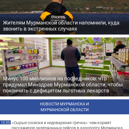
Жителям Мурманской области напомнили, куда
звонить в экстренных случаях
Минус 100 миллионов на посредников: что
придумал Минздрав Мурманской области, чтобы
покончить с дефицитом льготных лекарств
НОВОСТИ МУРМАНСКА И
МУРМАНСКОЙ ОБЛАСТИ
«Сырые сосиски и недовареная гречка»: чем кормят
12:33
пассажиров задержанных рейсов в аэропорту Мурманска