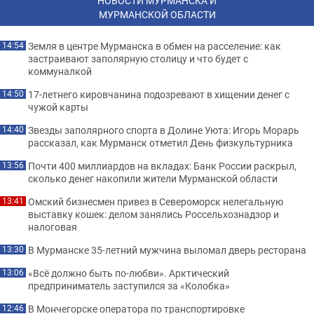
НОВОСТИ МУРМАНСКА И
МУРМАНСКОЙ ОБЛАСТИ
Земля в центре Мурманска в обмен на расселение: как
14:54
застраивают заполярную столицу и что будет с
коммуналкой
17-летнего кировчанина подозревают в хищении денег с
14:50
чужой карты
Звезды заполярного спорта в Долине Уюта: Игорь Морарь
14:40
рассказал, как Мурманск отметил День физкультурника
Почти 400 миллиардов на вкладах: Банк России раскрыл,
13:56
сколько денег накопили жители Мурманской области
Омский бизнесмен привез в Североморск нелегальную
13:41
выставку кошек: делом занялись Россельхознадзор и
налоговая
В Мурманске 35-летний мужчина выломал дверь ресторана
13:30
«Всё должно быть по-любви». Арктический
13:06
предприниматель заступился за «Колобка»
В Мончегорске оператора по транспортировке
12:46