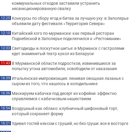
коммунальных отходов заставили устранить
несанкционированную свалку
Конкурсы по сбору ягод и битва за лучшую уху: в Заполярье
12:25
объявили дату фестиваля «Территория Севера»
Китайский хого по-мурмански: как первый ресторан
12:10
Поднебесной в Заполярье подключился к «Рестомании»
Светодиоды и лоскутное шитье: в Мурманск с гастролями
12:03
едет знаменитый театр кукол из Беларуси
В Мурманской области подростков, извинившихся за
11:43
попытку угона автомобиля, освободили от наказания
Итальянская импровизация: ленивая овощная лазанья с
16:39
сыром из того, что нашлось в холодильнике
Маскируем кабачки под десерт из кофейни: эффектно
16:36
справляемся с кабачковым нашествием
Воздушный как облако: клубничный шифоновый торт,
16:54
который сохраняет форму
Удивил гостей кексом с грушей, но без груши: все в восторге
16:21