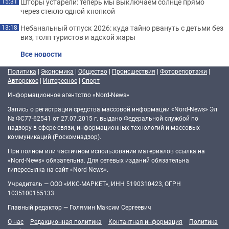
Шторы устарели: теперь мы выключаем солнце прямо
15:31
через стекло одной кнопкой
Небанальный отпуск 2026: куда тайно рвануть с детьми без
13:18
виз, толп туристов и адской жары
Все новости
Политика
|
Экономика
|
Общество
|
Происшествия
|
Фоторепортажи
|
Авторское
|
Интересное
|
Спорт
Информационное агентство «Nord-News»
Запись о регистрации средства массовой информации «Nord-News» Эл
№ ФС77-62541 от 27.07.2015 г. выдано Федеральной службой по
надзору в сфере связи, информационных технологий и массовых
коммуникаций (Роскомнадзор).
При полном или частичном использовании материалов ссылка на
«Nord-News» обязательна. Для сетевых изданий обязательна
гиперссылка на сайт «Nord-News».
Учредитель — ООО «ИКС-МАРКЕТ», ИНН 5190310423, ОГРН
1035100155133
Главный редактор — Голямин Максим Сергеевич
О нас
Редакционная политика
Контактная информация
Политика