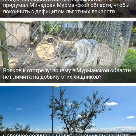
придумал Минздрав Мурманской области, чтобы
покончить с дефицитом льготных лекарств
Волков к отстрелу: почему в Мурманской области
нет лимита на добычу этих хищников?
Северное солнце не щадит: зачем мурманчанам