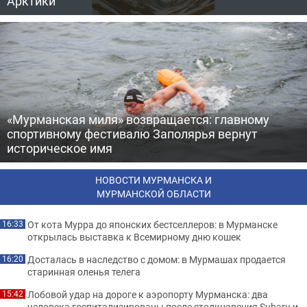
Арктики
«Мурманская миля» возвращается: главному
спортивному фестивалю Заполярья вернут
историческое имя
НОВОСТИ МУРМАНСКА И
МУРМАНСКОЙ ОБЛАСТИ
От кота Мурра до японских бестселлеров: в Мурманске
16:33
открылась выставка к Всемирному дню кошек
Досталась в наследство с домом: в Мурмашах продается
16:20
старинная оленья телега
Лобовой удар на дороге к аэропорту Мурманска: два
15:42
человека госпитализированы после столкновения Subaru и