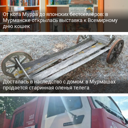
От кота Мурра до японских бестселлеров: в
Мурманске открылась выставка к Всемирному
дню кошек
Досталась в наследство с домом: в Мурмашах
продается старинная оленья телега