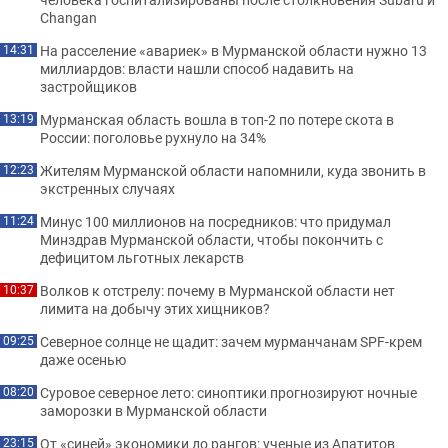
Changan
На расселение «авариек» в Мурманской области нужно 13
14:31
миллиардов: власти нашли способ надавить на
застройщиков
Мурманская область вошла в топ-2 по потере скота в
13:19
России: поголовье рухнуло на 34%
Жителям Мурманской области напомнили, куда звонить в
12:23
экстренных случаях
Минус 100 миллионов на посредников: что придумал
11:24
Минздрав Мурманской области, чтобы покончить с
дефицитом льготных лекарств
Волков к отстрелу: почему в Мурманской области нет
10:37
лимита на добычу этих хищников?
Северное солнце не щадит: зачем мурманчанам SPF-крем
09:25
даже осенью
Суровое северное лето: синоптики прогнозируют ночные
08:20
заморозки в Мурманской области
От «синей» экономики до рангов: ученые из Апатитов
23:15