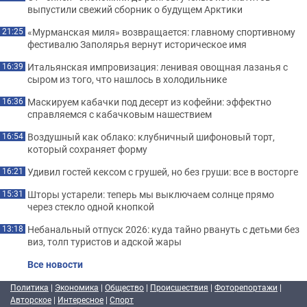
выпустили свежий сборник о будущем Арктики
«Мурманская миля» возвращается: главному спортивному
21:25
фестивалю Заполярья вернут историческое имя
Итальянская импровизация: ленивая овощная лазанья с
16:39
сыром из того, что нашлось в холодильнике
Маскируем кабачки под десерт из кофейни: эффектно
16:36
справляемся с кабачковым нашествием
Воздушный как облако: клубничный шифоновый торт,
16:54
который сохраняет форму
Удивил гостей кексом с грушей, но без груши: все в восторге
16:21
Шторы устарели: теперь мы выключаем солнце прямо
15:31
через стекло одной кнопкой
Небанальный отпуск 2026: куда тайно рвануть с детьми без
13:18
виз, толп туристов и адской жары
Все новости
Политика
|
Экономика
|
Общество
|
Происшествия
|
Фоторепортажи
|
Авторское
|
Интересное
|
Спорт