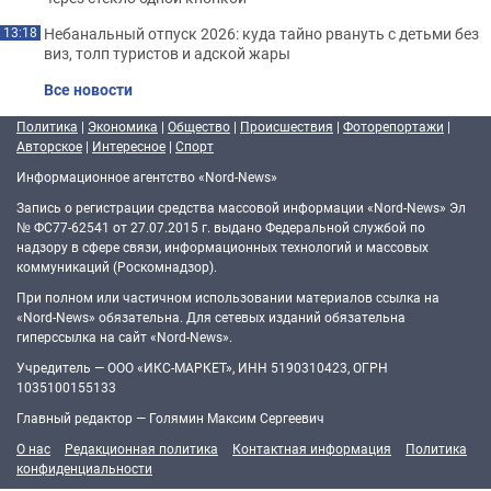
Небанальный отпуск 2026: куда тайно рвануть с детьми без
13:18
виз, толп туристов и адской жары
Все новости
Политика
|
Экономика
|
Общество
|
Происшествия
|
Фоторепортажи
|
Авторское
|
Интересное
|
Спорт
Информационное агентство «Nord-News»
Запись о регистрации средства массовой информации «Nord-News» Эл
№ ФС77-62541 от 27.07.2015 г. выдано Федеральной службой по
надзору в сфере связи, информационных технологий и массовых
коммуникаций (Роскомнадзор).
При полном или частичном использовании материалов ссылка на
«Nord-News» обязательна. Для сетевых изданий обязательна
гиперссылка на сайт «Nord-News».
Учредитель — ООО «ИКС-МАРКЕТ», ИНН 5190310423, ОГРН
1035100155133
Главный редактор — Голямин Максим Сергеевич
О нас
Редакционная политика
Контактная информация
Политика
конфиденциальности