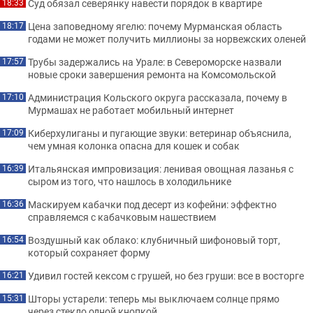
Суд обязал северянку навести порядок в квартире
18:33
Цена заповедному ягелю: почему Мурманская область
18:17
годами не может получить миллионы за норвежских оленей
Трубы задержались на Урале: в Североморске назвали
17:57
новые сроки завершения ремонта на Комсомольской
Администрация Кольского округа рассказала, почему в
17:10
Мурмашах не работает мобильный интернет
Киберхулиганы и пугающие звуки: ветеринар объяснила,
17:09
чем умная колонка опасна для кошек и собак
Итальянская импровизация: ленивая овощная лазанья с
16:39
сыром из того, что нашлось в холодильнике
Маскируем кабачки под десерт из кофейни: эффектно
16:36
справляемся с кабачковым нашествием
Воздушный как облако: клубничный шифоновый торт,
16:54
который сохраняет форму
Удивил гостей кексом с грушей, но без груши: все в восторге
16:21
Шторы устарели: теперь мы выключаем солнце прямо
15:31
через стекло одной кнопкой