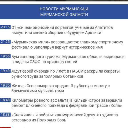
НОВОСТИ МУРМАНСКА И
МУРМАНСКОЙ ОБЛАСТИ
От «синей» экономики до рангов: ученые из Апатитов
23:15
выпустили свежий сборник о будущем Арктики
«Мурманская миля» возвращается: главному спортивному
21:25
фестивалю Заполярья вернут историческое имя
Бум заполярного туризма: Мурманская область вырвалась
19:56
в лидеры СЗФО по приросту гостей
Ждут своей очереди по 7 лет: в ПАБСИ раскрыли секреты
19:49
ручного труда заполярных ботаников
Житель Североморска продает 3-рублевую монету с
19:35
бременскими музыкантами
Километры ровного асфальта: в Кильдинстрое завершили
18:48
ремонт ключевого подъезда к федеральной трассе «Кола»
«Снежинка» и роботы: как мурманский депутат удивила
18:38
ветеранов из Полярных Зорь