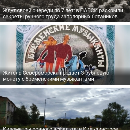
Ждут своей очереди по 7 лет: в ПАБСИ раскрыли
секреты ручного труда заполярных ботаников
Житель Североморска продает 3-рублевую
монету с бременскими музыкантами
Километры ровного асфальта: в Кильдинстрое