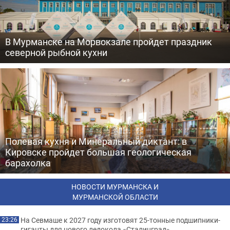
В Мурманске на Морвокзале пройдет праздник
северной рыбной кухни
Полевая кухня и Минеральный диктант: в
Кировске пройдет большая геологическая
барахолка
НОВОСТИ МУРМАНСКА И
МУРМАНСКОЙ ОБЛАСТИ
На Севмаше к 2027 году изготовят 25-тонные подшипники-
23:26
гиганты для нового ледокола «Сталинград»