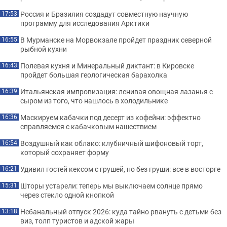
Россия и Бразилия создадут совместную научную
17:53
программу для исследования Арктики
В Мурманске на Морвокзале пройдет праздник северной
16:55
рыбной кухни
Полевая кухня и Минеральный диктант: в Кировске
16:43
пройдет большая геологическая барахолка
Итальянская импровизация: ленивая овощная лазанья с
16:39
сыром из того, что нашлось в холодильнике
Маскируем кабачки под десерт из кофейни: эффектно
16:36
справляемся с кабачковым нашествием
Воздушный как облако: клубничный шифоновый торт,
16:54
который сохраняет форму
Удивил гостей кексом с грушей, но без груши: все в восторге
16:21
Шторы устарели: теперь мы выключаем солнце прямо
15:31
через стекло одной кнопкой
Небанальный отпуск 2026: куда тайно рвануть с детьми без
13:18
виз, толп туристов и адской жары