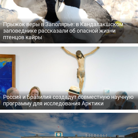
Прыжок веры в Заполярье: в Кандалакшском
заповеднике рассказали об опасной жизни
птенцов кайры
Россия и Бразилия создадут совместную научную
программу для исследования Арктики