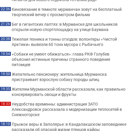
Киновязание в темноте: мурманчан зовут на бесплатный
22:36
творческий вечер с просмотром фильма
Бег в гигантских лаптях: в Мурманске для школьников
21:26
открыли новую спортплощадку на улице Баумана
Тяжелая техника и тонны отходов: волонтеры «Чистой
20:38
Арктики» вывезли 60 тонн мусора с Рыбачьего
«Собаки не умеют обижаться»: глава РКФ Голубев
19:54
объяснил истинные причины странного поведения
питомцев
Желательно пенсионеру: жительница Мурманска
19:50
пристраивает взрослую собаку породы шпиц
Жителям Мурманской области рассказали, как правильно
19:35
консервировать овощи и фрукты
Неудобства временны: администрация ЗАТО
18:33
Александровск рассказала о модернизации теплосетей в
Снежногорске
Прыжок веры в Заполярье: в Кандалакшском заповеднике
18:10
рассказали об опасной жизни птенцов кайры