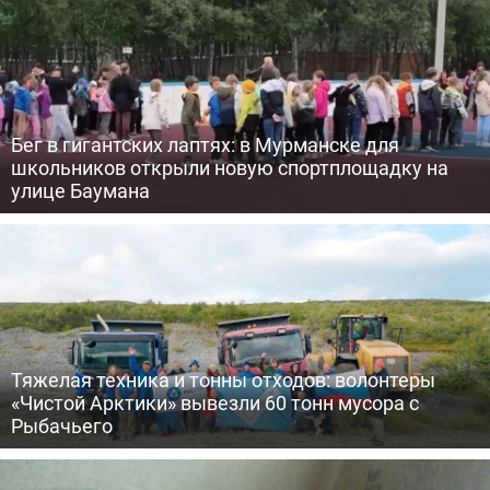
Бег в гигантских лаптях: в Мурманске для
школьников открыли новую спортплощадку на
улице Баумана
Тяжелая техника и тонны отходов: волонтеры
«Чистой Арктики» вывезли 60 тонн мусора с
Рыбачьего