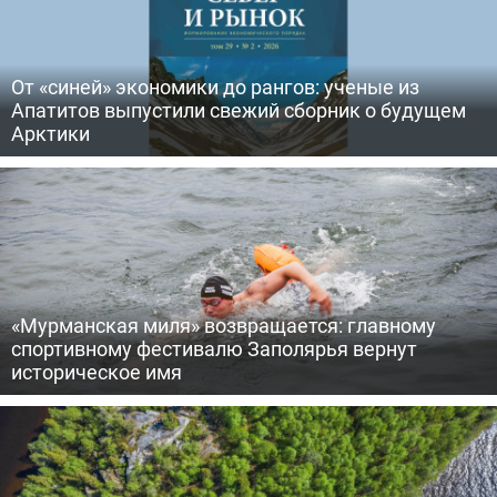
От «синей» экономики до рангов: ученые из
Апатитов выпустили свежий сборник о будущем
Арктики
«Мурманская миля» возвращается: главному
спортивному фестивалю Заполярья вернут
историческое имя