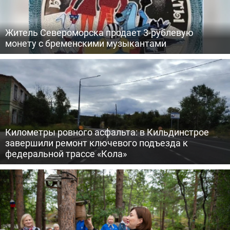
Житель Североморска продает 3-рублевую
монету с бременскими музыкантами
Километры ровного асфальта: в Кильдинстрое
завершили ремонт ключевого подъезда к
федеральной трассе «Кола»