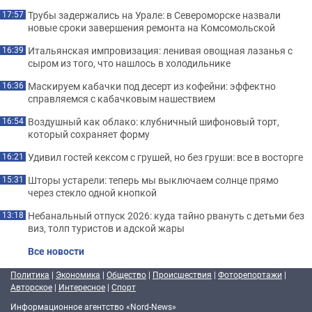
Трубы задержались на Урале: в Североморске назвали
17:57
новые сроки завершения ремонта на Комсомольской
Итальянская импровизация: ленивая овощная лазанья с
16:39
сыром из того, что нашлось в холодильнике
Маскируем кабачки под десерт из кофейни: эффектно
16:36
справляемся с кабачковым нашествием
Воздушный как облако: клубничный шифоновый торт,
16:54
который сохраняет форму
Удивил гостей кексом с грушей, но без груши: все в восторге
16:21
Шторы устарели: теперь мы выключаем солнце прямо
15:31
через стекло одной кнопкой
Небанальный отпуск 2026: куда тайно рвануть с детьми без
13:18
виз, толп туристов и адской жары
Все новости
Политика
|
Экономика
|
Общество
|
Происшествия
|
Фоторепортажи
|
Авторское
|
Интересное
|
Спорт
Информационное агентство «Nord-News»