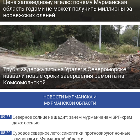
Цена заповедному ягелю: почему Мурманская
область годами не может получить миллионы за
норвежских оленей
Трубы задержались на Урале: в Североморске
назвали новые сроки завершения ремонта на
Комсомольской
НОВОСТИ МУРМАНСКА И
МУРМАНСКОЙ ОБЛАСТИ
Северное солнце не щадит: зачем мурманчанам SPF-крем
09:25
даже осенью
Суровое северное лето: синоптики прогнозируют ночные
08:20
заморозки в Мурманской области