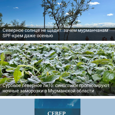
Северное солнце не щадит: зачем мурманчанам
SPF-крем даже осенью
Суровое северное лето: синоптики прогнозируют
ночные заморозки в Мурманской области