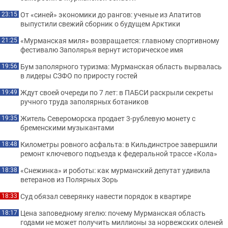
От «синей» экономики до рангов: ученые из Апатитов
23:15
выпустили свежий сборник о будущем Арктики
«Мурманская миля» возвращается: главному спортивному
21:25
фестивалю Заполярья вернут историческое имя
Бум заполярного туризма: Мурманская область вырвалась
19:56
в лидеры СЗФО по приросту гостей
Ждут своей очереди по 7 лет: в ПАБСИ раскрыли секреты
19:49
ручного труда заполярных ботаников
Житель Североморска продает 3-рублевую монету с
19:35
бременскими музыкантами
Километры ровного асфальта: в Кильдинстрое завершили
18:48
ремонт ключевого подъезда к федеральной трассе «Кола»
«Снежинка» и роботы: как мурманский депутат удивила
18:38
ветеранов из Полярных Зорь
Суд обязал северянку навести порядок в квартире
18:33
Цена заповедному ягелю: почему Мурманская область
18:17
годами не может получить миллионы за норвежских оленей