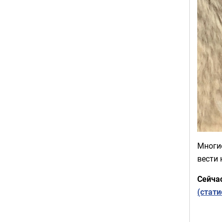
Многи
вести 
Сейча
(стати