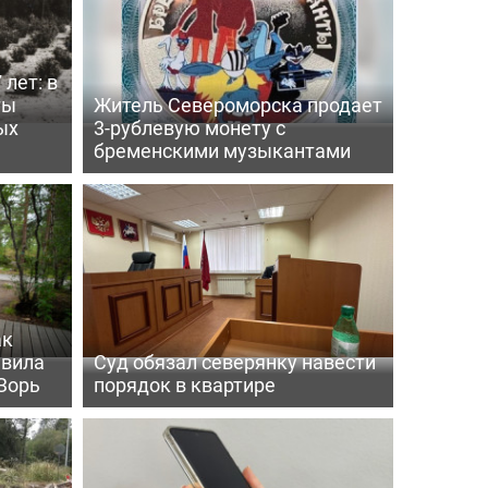
 лет: в
ты
Житель Североморска продает
ых
3-рублевую монету с
бременскими музыкантами
ак
ивила
Суд обязал северянку навести
Зорь
порядок в квартире