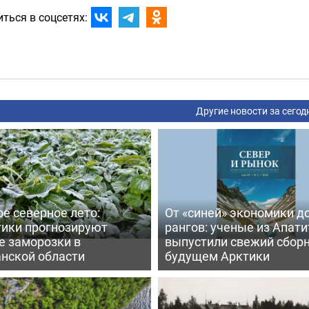
ться в соцсетях:
Другие новости за сегод
е северное лето:
От «синей» экономики д
тики прогнозируют
рангов: ученые из Апати
е заморозки в
выпустили свежий сборн
нской области
будущем Арктики