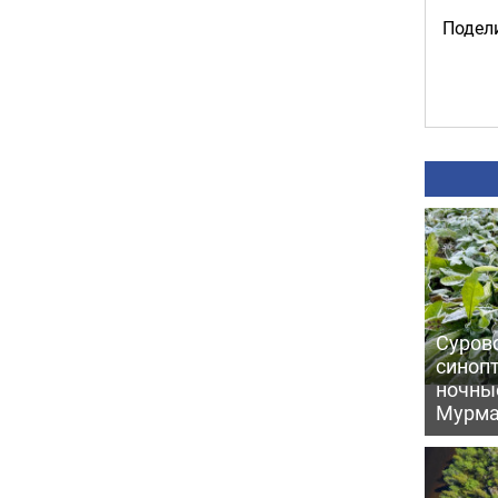
Подели
Сурово
синоп
ночны
Мурма