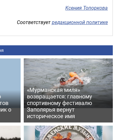
Ксения Топоркова
Соответствует
редакционной политике
ня
«Мурманская миля»
о
возвращается: главному
тов
спортивному фестивалю
ик о
Заполярья вернут
историческое имя