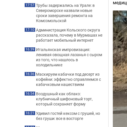
медиц
Трубы задержались на Урале: в
17:57
Североморске назвали новые
сроки завершения ремонта на
Комсомольской
Администрация Кольского округа
17:10
рассказала, почему в Мурмашах не
работает мобильный интернет
Итальянская импровизация:
16:39
ленивая овощная лазанья с сыром
из того, что нашлось в
холодильнике
Маскируем кабачки под десерт из
16:36
кофейни: эффектно справляемся с
кабачковым нашествием
Воздушный как облако:
16:54
клубничный шифоновый торт,
который сохраняет форму
Удивил гостей кексом с грушей, но
16:21
без груши: все в восторге