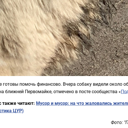
е готовы помочь финансово. Вчера собаку видели около о
на ближней Первомайке, отмечено в посте сообщества «
По
с также читают:
Мусор и мусор: на что жаловались жител
стика ЦУР)
Фото: 