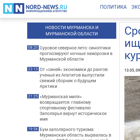
ПОЛИТИКА
ЭК
Ср
НОВОСТИ МУРМАНСКА И
МУРМАНСКОЙ ОБЛАСТИ
ищ
Суровое северное лето: синоптики
08:20
ку
прогнозируют ночные заморозки в
Мурманской области
От «синей» экономики до рангов:
23:15
13.05, 0
ученые из Апатитов выпустили
свежий сборник о будущем
Арктики
«Мурманская миля»
21:25
возвращается: главному
спортивному фестивалю
Заполярья вернут историческое
имя
Бум заполярного туризма:
19:56
Мурманская область вырвалась в