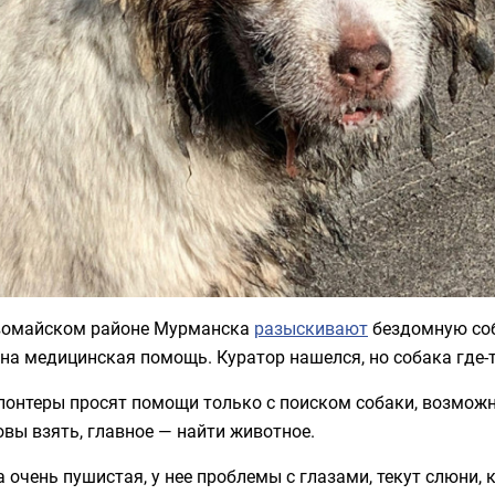
вомайском районе Мурманска
разыскивают
бездомную соб
на медицинская помощь. Куратор нашелся, но собака где-т
лонтеры просят помощи только с поиском собаки, возможн
овы взять, главное — найти животное.
 очень пушистая, у нее проблемы с глазами, текут слюни,