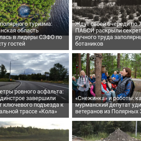
полярного туризма:
Ждут своей очереди по 7
нская область
ПАБСИ раскрыли секре
лась в лидеры СЗФО по
ручного труда заполярн
ту гостей
ботаников
етры ровного асфальта:
ьдинстрое завершили
«Снежинка» и роботы: к
т ключевого подъезда к
мурманский депутат уд
альной трассе «Кола»
ветеранов из Полярных 