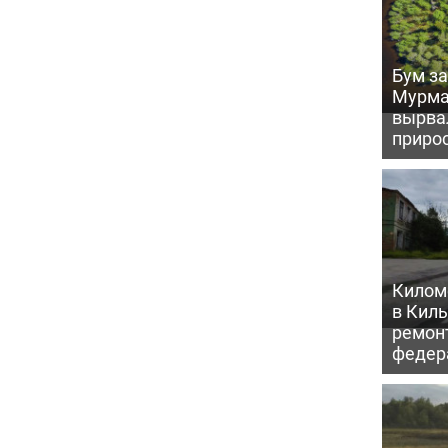
Бум за
Мурма
вырва
прирос
Килом
в Кил
ремон
федер