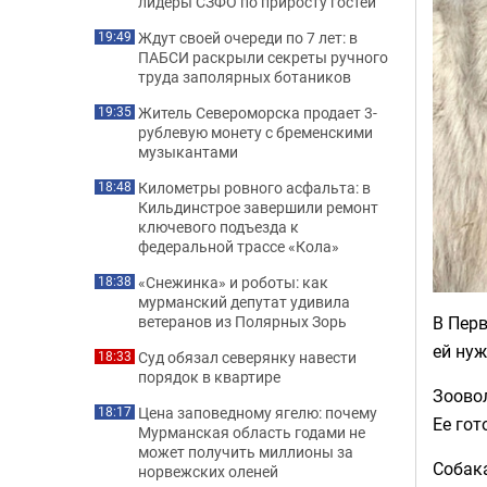
лидеры СЗФО по приросту гостей
Ждут своей очереди по 7 лет: в
19:49
ПАБСИ раскрыли секреты ручного
труда заполярных ботаников
Житель Североморска продает 3-
19:35
рублевую монету с бременскими
музыкантами
Километры ровного асфальта: в
18:48
Кильдинстрое завершили ремонт
ключевого подъезда к
федеральной трассе «Кола»
«Снежинка» и роботы: как
18:38
мурманский депутат удивила
В Пер
ветеранов из Полярных Зорь
ей нуж
Суд обязал северянку навести
18:33
порядок в квартире
Зоово
Цена заповедному ягелю: почему
18:17
Ее гот
Мурманская область годами не
может получить миллионы за
Собака
норвежских оленей