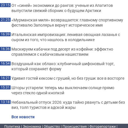
От «синей» экономики до рангов: ученые из Апатитов
23:15
выпустили свежий сборник о будущем Арктики
«Мурманская миля» возвращается: главному спортивному
21:25
фестивалю Заполярья вернут историческое имя
Итальянская импровизация: ленивая овощная лазанья с
16:39
сыром из того, что нашлось в холодильнике
Маскируем кабачки под десерт из кофейни: эффектно
16:36
справляемся с кабачковым нашествием
Воздушный как облако: клубничный шифоновый торт,
16:54
который сохраняет форму
Удивил гостей кексом с грушей, но без груши: все в восторге
16:21
Шторы устарели: теперь мы выключаем солнце прямо
15:31
через стекло одной кнопкой
Небанальный отпуск 2026: куда тайно рвануть с детьми без
13:18
виз, толп туристов и адской жары
Все новости
Политика
|
Экономика
|
Общество
|
Происшествия
|
Фоторепортажи
|