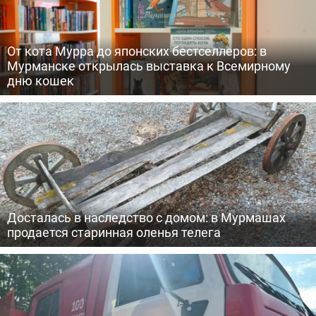
От кота Мурра до японских бестселлеров: в
Мурманске открылась выставка к Всемирному
дню кошек
Досталась в наследство с домом: в Мурмашах
продается старинная оленья телега