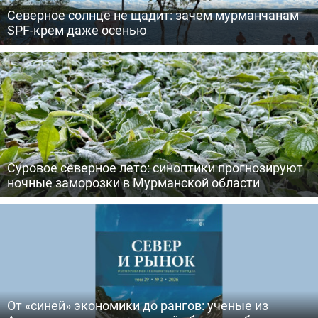
Северное солнце не щадит: зачем мурманчанам
SPF-крем даже осенью
Суровое северное лето: синоптики прогнозируют
ночные заморозки в Мурманской области
От «синей» экономики до рангов: ученые из