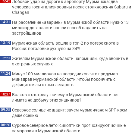
Лобовой удар на дороге к аэропорту Мурманска: два
15:42
человека госпитализированы после столкновения Subaru и
Changan
На расселение «авариек» в Мурманской области нужно 13
14:31
миллиардов: власти нашли способ надавить на
застройщиков
Мурманская область вошла в топ-2 по потере скота в
13:19
России: поголовье рухнуло на 34%
Жителям Мурманской области напомнили, куда звонить в
12:23
экстренных случаях
Минус 100 миллионов на посредников: что придумал
11:24
Минздрав Мурманской области, чтобы покончить с
дефицитом льготных лекарств
Волков к отстрелу: почему в Мурманской области нет
10:37
лимита на добычу этих хищников?
Северное солнце не щадит: зачем мурманчанам SPF-крем
09:25
даже осенью
Суровое северное лето: синоптики прогнозируют ночные
08:20
заморозки в Мурманской области