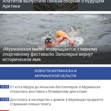
Апатитов выпустили свежий сборник о будущем
Арктики
«Мурманская миля» возвращается: главному
спортивному фестивалю Заполярья вернут
историческое имя
НОВОСТИ МУРМАНСКА И
МУРМАНСКОЙ ОБЛАСТИ
От кота Мурра до японских бестселлеров: в Мурманске
16:33
открылась выставка к Всемирному дню кошек
Досталась в наследство с домом: в Мурмашах продается
16:20
старинная оленья телега