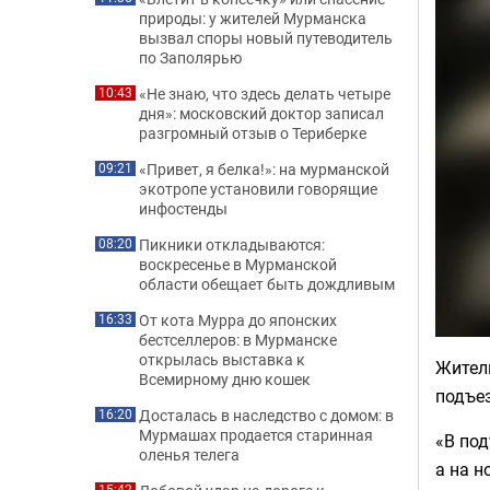
природы: у жителей Мурманска
вызвал споры новый путеводитель
по Заполярью
«Не знаю, что здесь делать четыре
10:43
дня»: московский доктор записал
разгромный отзыв о Териберке
«Привет, я белка!»: на мурманской
09:21
экотропе установили говорящие
инфостенды
Пикники откладываются:
08:20
воскресенье в Мурманской
области обещает быть дождливым
От кота Мурра до японских
16:33
бестселлеров: в Мурманске
открылась выставка к
Жител
Всемирному дню кошек
подъе
Досталась в наследство с домом: в
16:20
Мурмашах продается старинная
«В под
оленья телега
а на н
15:42