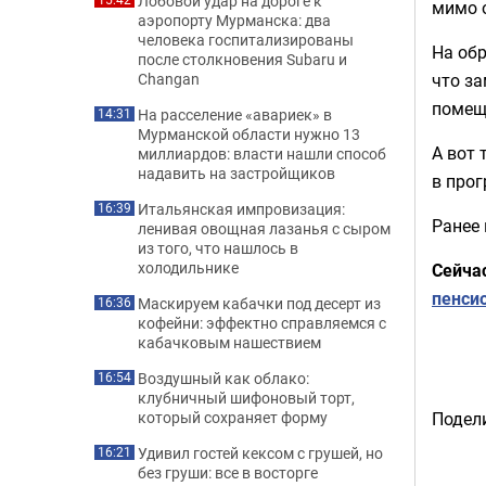
Лобовой удар на дороге к
мимо о
аэропорту Мурманска: два
человека госпитализированы
На об
после столкновения Subaru и
что за
Changan
помещ
На расселение «авариек» в
14:31
Мурманской области нужно 13
А вот 
миллиардов: власти нашли способ
надавить на застройщиков
в прог
Итальянская импровизация:
16:39
Ранее
ленивая овощная лазанья с сыром
из того, что нашлось в
холодильнике
Сейча
пенси
Маскируем кабачки под десерт из
16:36
кофейни: эффектно справляемся с
кабачковым нашествием
Воздушный как облако:
16:54
клубничный шифоновый торт,
Подели
который сохраняет форму
Удивил гостей кексом с грушей, но
16:21
без груши: все в восторге