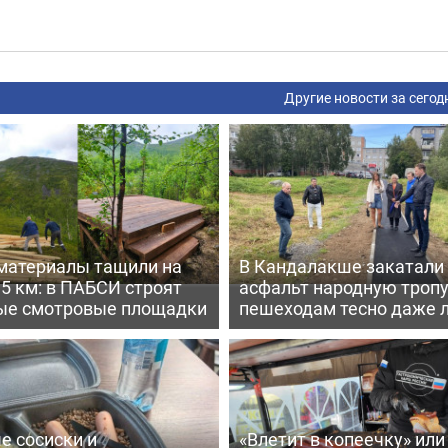
Другие новости за сегод
материалы тащили на
В Кандалакше закатали
,5 км: в ПАБСИ строят
асфальт народную тропу
ые смотровые площадки
пешеходам тесно даже 
е сосиски и
«Влетит в копеечку» или