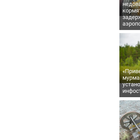
недова
кормя
задер
аэроп
«Приве
мурма
устан
инфос