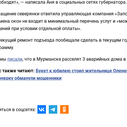
бходят», — написала Аня в социальных сетях губернатора.
ращение северянки ответила управляющая компания «Запол
мена окон не входит в минимальный перечень услуг и «мо
ений при условии отдельной оплаты».
текущий ремонт подъезда пообещали сделать в текущем год
рамму.
 мы
писали
, что в Мурманске расселят 3 аварийных дома в 
с также читают:
Букет к юбилею стоил жительнице Оленег
онерку обманули мошенники
ться в соцсетях: