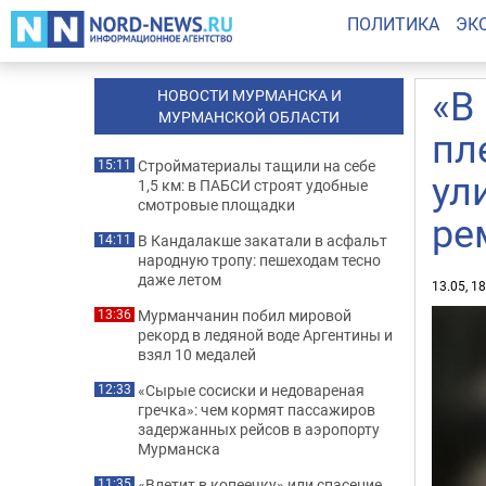
ПОЛИТИКА
ЭК
«В
НОВОСТИ МУРМАНСКА И
МУРМАНСКОЙ ОБЛАСТИ
пл
Стройматериалы тащили на себе
15:11
ул
1,5 км: в ПАБСИ строят удобные
смотровые площадки
ре
В Кандалакше закатали в асфальт
14:11
народную тропу: пешеходам тесно
даже летом
13.05, 1
Мурманчанин побил мировой
13:36
рекорд в ледяной воде Аргентины и
взял 10 медалей
«Сырые сосиски и недовареная
12:33
гречка»: чем кормят пассажиров
задержанных рейсов в аэропорту
Мурманска
«Влетит в копеечку» или спасение
11:35