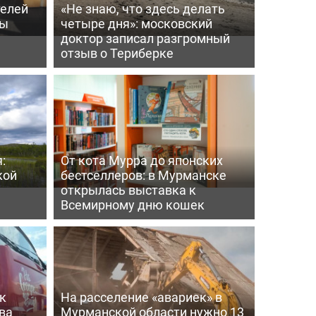
телей
«Не знаю, что здесь делать
ры
четыре дня»: московский
доктор записал разгромный
отзыв о Териберке
:
От кота Мурра до японских
кой
бестселлеров: в Мурманске
открылась выставка к
Всемирному дню кошек
к
На расселение «авариек» в
ва
Мурманской области нужно 13