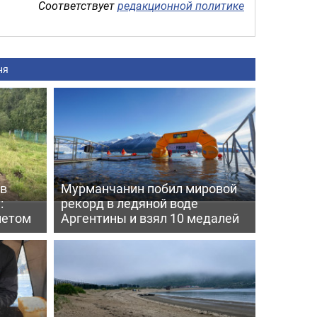
Соответствует
редакционной политике
ня
 в
Мурманчанин побил мировой
:
рекорд в ледяной воде
летом
Аргентины и взял 10 медалей