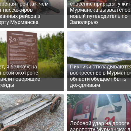
реная гречка»: чем
спасение природы: у жи
т пассажиров
Мурманска вызвал спо
жанных рейсов в
новый путеводитель по
орту Мурманска
Заполярью
т, я белка!»: на
Пикники откладываются
нской экотропе
воскресенье в Мурманс
овили говорящие
области обещает быть
тенды
дождливым
Лобовой удар на дороге 
аэропорту Мурманска: д