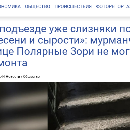
ОНОМИКА
ОБЩЕСТВО
ПРОИСШЕСТВИЯ
ФОТОРЕПОРТ
 подъезде уже слизняки п
есени и сырости»: мурман
ице Полярные Зори не мо
монта
8:44
Новости
/
Общество