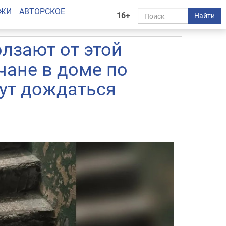
АЖИ
АВТОРСКОЕ
16+
Найти
олзают от этой
чане в доме по
гут дождаться