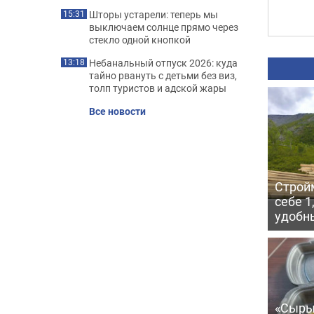
Шторы устарели: теперь мы
15:31
выключаем солнце прямо через
стекло одной кнопкой
Небанальный отпуск 2026: куда
13:18
тайно рвануть с детьми без виз,
толп туристов и адской жары
Все новости
Строй
себе 1
удобн
«Сыры