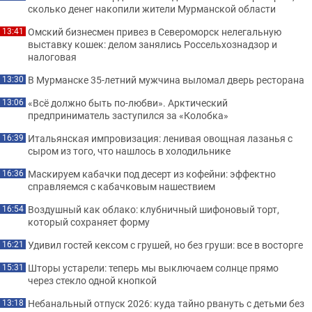
сколько денег накопили жители Мурманской области
Омский бизнесмен привез в Североморск нелегальную
13:41
выставку кошек: делом занялись Россельхознадзор и
налоговая
В Мурманске 35-летний мужчина выломал дверь ресторана
13:30
«Всё должно быть по-любви». Арктический
13:06
предприниматель заступился за «Колобка»
Итальянская импровизация: ленивая овощная лазанья с
16:39
сыром из того, что нашлось в холодильнике
Маскируем кабачки под десерт из кофейни: эффектно
16:36
справляемся с кабачковым нашествием
Воздушный как облако: клубничный шифоновый торт,
16:54
который сохраняет форму
Удивил гостей кексом с грушей, но без груши: все в восторге
16:21
Шторы устарели: теперь мы выключаем солнце прямо
15:31
через стекло одной кнопкой
Небанальный отпуск 2026: куда тайно рвануть с детьми без
13:18