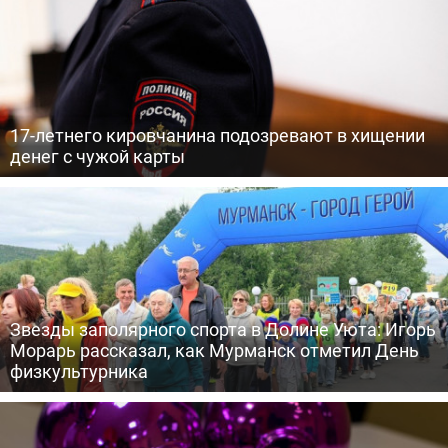
17-летнего кировчанина подозревают в хищении
денег с чужой карты
Звезды заполярного спорта в Долине Уюта: Игорь
Морарь рассказал, как Мурманск отметил День
физкультурника