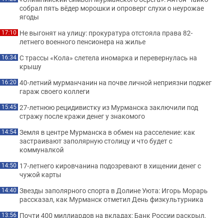
собрал пять вёдер морошки и опроверг слухи о неурожае
ягоды
Не выгонят на улицу: прокуратура отстояла права 82-
17:10
летнего военного пенсионера на жилье
С трассы «Кола» слетела иномарка и перевернулась на
16:34
крышу
40-летний мурманчанин на почве личной неприязни поджег
16:20
гараж своего коллеги
27-летнюю рецидивистку из Мурманска заключили под
15:45
стражу после кражи денег у знакомого
Земля в центре Мурманска в обмен на расселение: как
14:54
застраивают заполярную столицу и что будет с
коммуналкой
17-летнего кировчанина подозревают в хищении денег с
14:50
чужой карты
Звезды заполярного спорта в Долине Уюта: Игорь Морарь
14:40
рассказал, как Мурманск отметил День физкультурника
Почти 400 миллиардов на вкладах: Банк России раскрыл,
13:56