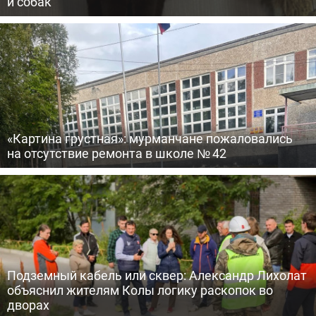
и собак
«Картина грустная»: мурманчане пожаловались
на отсутствие ремонта в школе № 42
Подземный кабель или сквер: Александр Лихолат
объяснил жителям Колы логику раскопок во
дворах