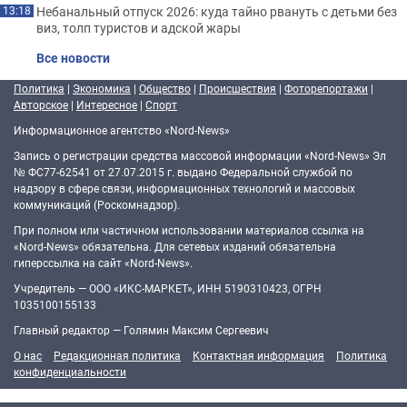
Небанальный отпуск 2026: куда тайно рвануть с детьми без
13:18
виз, толп туристов и адской жары
Все новости
Политика
|
Экономика
|
Общество
|
Происшествия
|
Фоторепортажи
|
Авторское
|
Интересное
|
Спорт
Информационное агентство «Nord-News»
Запись о регистрации средства массовой информации «Nord-News» Эл
№ ФС77-62541 от 27.07.2015 г. выдано Федеральной службой по
надзору в сфере связи, информационных технологий и массовых
коммуникаций (Роскомнадзор).
При полном или частичном использовании материалов ссылка на
«Nord-News» обязательна. Для сетевых изданий обязательна
гиперссылка на сайт «Nord-News».
Учредитель — ООО «ИКС-МАРКЕТ», ИНН 5190310423, ОГРН
1035100155133
Главный редактор — Голямин Максим Сергеевич
О нас
Редакционная политика
Контактная информация
Политика
конфиденциальности