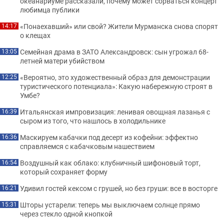
океанариуме рассказали, почему может сорваться концерт
любимца публики
«Понаехавший» или свой? Жители Мурманска снова спорят
14:17
о клещах
Семейная драма в ЗАТО Александровск: сын угрожал 68-
13:05
летней матери убийством
«Вероятно, это художественный образ для демонстрации
12:25
туристического потенциала»: Какую набережную строят в
Умбе?
Итальянская импровизация: ленивая овощная лазанья с
16:39
сыром из того, что нашлось в холодильнике
Маскируем кабачки под десерт из кофейни: эффектно
16:36
справляемся с кабачковым нашествием
Воздушный как облако: клубничный шифоновый торт,
16:54
который сохраняет форму
Удивил гостей кексом с грушей, но без груши: все в восторге
16:21
Шторы устарели: теперь мы выключаем солнце прямо
15:31
через стекло одной кнопкой