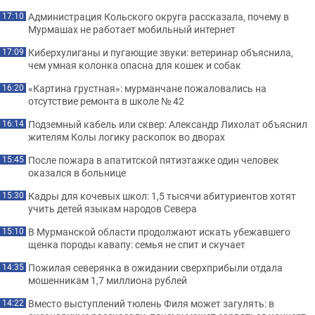
Администрация Кольского округа рассказала, почему в
17:10
Мурмашах не работает мобильный интернет
Киберхулиганы и пугающие звуки: ветеринар объяснила,
17:09
чем умная колонка опасна для кошек и собак
«Картина грустная»: мурманчане пожаловались на
16:20
отсутствие ремонта в школе № 42
Подземный кабель или сквер: Александр Лихолат объяснил
16:14
жителям Колы логику раскопок во дворах
После пожара в апатитской пятиэтажке один человек
15:45
оказался в больнице
Кадры для кочевых школ: 1,5 тысячи абитуриентов хотят
15:30
учить детей языкам народов Севера
В Мурманской области продолжают искать убежавшего
15:10
щенка породы кавапу: семья не спит и скучает
Пожилая северянка в ожидании сверхприбыли отдала
14:35
мошенникам 1,7 миллиона рублей
Вместо выступлений тюлень Филя может загулять: в
14:22