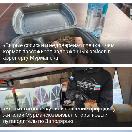
«Сырые сосиски и недовареная гречка»: чем
кормят пассажиров задержанных рейсов в
аэропорту Мурманска
«Влетит в копеечку» или спасение природы: у
жителей Мурманска вызвал споры новый
путеводитель по Заполярью