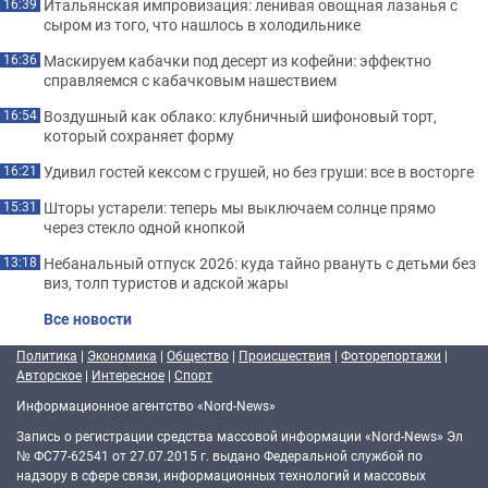
Итальянская импровизация: ленивая овощная лазанья с
16:39
сыром из того, что нашлось в холодильнике
Маскируем кабачки под десерт из кофейни: эффектно
16:36
справляемся с кабачковым нашествием
Воздушный как облако: клубничный шифоновый торт,
16:54
который сохраняет форму
Удивил гостей кексом с грушей, но без груши: все в восторге
16:21
Шторы устарели: теперь мы выключаем солнце прямо
15:31
через стекло одной кнопкой
Небанальный отпуск 2026: куда тайно рвануть с детьми без
13:18
виз, толп туристов и адской жары
Все новости
Политика
|
Экономика
|
Общество
|
Происшествия
|
Фоторепортажи
|
Авторское
|
Интересное
|
Спорт
Информационное агентство «Nord-News»
Запись о регистрации средства массовой информации «Nord-News» Эл
№ ФС77-62541 от 27.07.2015 г. выдано Федеральной службой по
надзору в сфере связи, информационных технологий и массовых