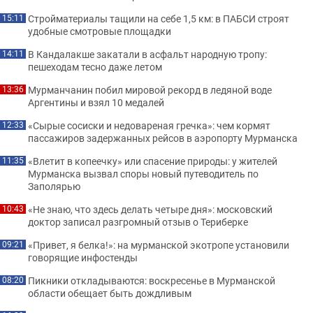
Стройматериалы тащили на себе 1,5 км: в ПАБСИ строят
15:11
удобные смотровые площадки
В Кандалакше закатали в асфальт народную тропу:
14:11
пешеходам тесно даже летом
Мурманчанин побил мировой рекорд в ледяной воде
13:36
Аргентины и взял 10 медалей
«Сырые сосиски и недовареная гречка»: чем кормят
12:33
пассажиров задержанных рейсов в аэропорту Мурманска
«Влетит в копеечку» или спасение природы: у жителей
11:35
Мурманска вызвал споры новый путеводитель по
Заполярью
«Не знаю, что здесь делать четыре дня»: московский
10:43
доктор записал разгромный отзыв о Териберке
«Привет, я белка!»: на мурманской экотропе установили
09:21
говорящие инфостенды
Пикники откладываются: воскресенье в Мурманской
08:20
области обещает быть дождливым