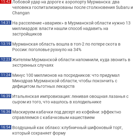
Лобовой удар на дороге к аэропорту Мурманска: два
15:42
человека госпитализированы после столкновения Subaru и
Changan
На расселение «авариек» в Мурманской области нужно 13
14:31
миллиардов: власти нашли способ надавить на
застройщиков
Мурманская область вошла в топ-2 по потере скота в
13:19
России: поголовье рухнуло на 34%
Жителям Мурманской области напомнили, куда звонить в
12:23
экстренных случаях
Минус 100 миллионов на посредников: что придумал
11:24
Минздрав Мурманской области, чтобы покончить с
дефицитом льготных лекарств
Итальянская импровизация: ленивая овощная лазанья с
16:39
сыром из того, что нашлось в холодильнике
Маскируем кабачки под десерт из кофейни: эффектно
16:36
справляемся с кабачковым нашествием
Воздушный как облако: клубничный шифоновый торт,
16:54
который сохраняет форму