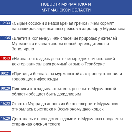
НОВОСТИ МУРМАНСКА И
МУРМАНСКОЙ ОБЛАСТИ
«Сырые сосиски и недовареная гречка»: чем кормят
12:33
пассажиров задержанных рейсов в аэропорту Мурманска
«Влетит в копеечку» или спасение природы: у жителей
11:35
Мурманска вызвал споры новый путеводитель по
Заполярью
«Не знаю, что здесь делать четыре дня»: московский
10:43
доктор записал разгромный отзыв о Териберке
«Привет, я белка!»: на мурманской экотропе установили
09:21
говорящие инфостенды
Пикники откладываются: воскресенье в Мурманской
08:20
области обещает быть дождливым
От кота Мурра до японских бестселлеров: в Мурманске
16:33
открылась выставка к Всемирному дню кошек
Досталась в наследство с домом: в Мурмашах продается
16:20
старинная оленья телега