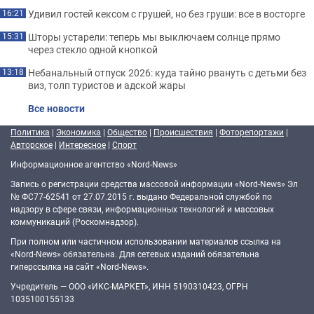
Удивил гостей кексом с грушей, но без груши: все в восторге
16:21
Шторы устарели: теперь мы выключаем солнце прямо
15:31
через стекло одной кнопкой
Небанальный отпуск 2026: куда тайно рвануть с детьми без
13:18
виз, толп туристов и адской жары
Все новости
Политика
|
Экономика
|
Общество
|
Происшествия
|
Фоторепортажи
|
Авторское
|
Интересное
|
Спорт
Информационное агентство «Nord-News»
Запись о регистрации средства массовой информации «Nord-News» Эл
№ ФС77-62541 от 27.07.2015 г. выдано Федеральной службой по
надзору в сфере связи, информационных технологий и массовых
коммуникаций (Роскомнадзор).
При полном или частичном использовании материалов ссылка на
«Nord-News» обязательна. Для сетевых изданий обязательна
гиперссылка на сайт «Nord-News».
Учредитель — ООО «ИКС-МАРКЕТ», ИНН 5190310423, ОГРН
1035100155133