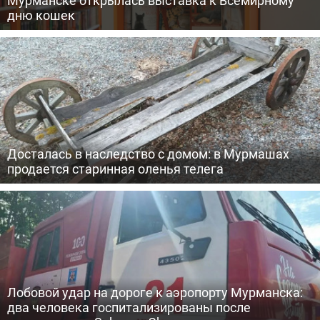
Мурманске открылась выставка к Всемирному
дню кошек
Досталась в наследство с домом: в Мурмашах
продается старинная оленья телега
Лобовой удар на дороге к аэропорту Мурманска:
два человека госпитализированы после