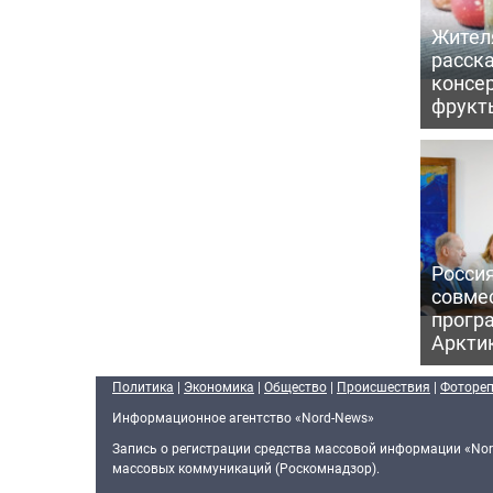
Жител
расска
консе
фрукт
Россия
совме
прогр
Аркти
Политика
|
Экономика
|
Общество
|
Происшествия
|
Фоторе
Информационное агентство «Nord-News»
Запись о регистрации средства массовой информации «Nor
массовых коммуникаций (Роскомнадзор).