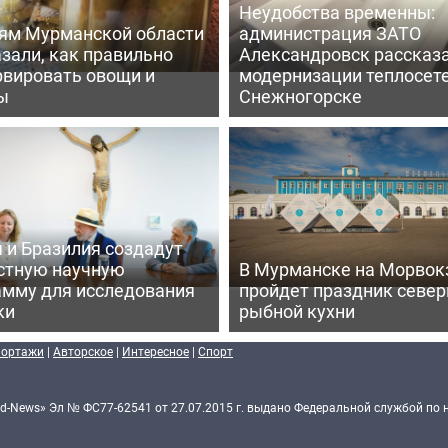
Неудобства временны:
ям Мурманской области
администрация ЗАТО
зали, как правильно
Александровск рассказа
рвировать овощи и
модернизации теплосете
ы
Снежногорске
 и Бразилия создадут
стную научную
В Мурманске на Морвок
амму для исследования
пройдет праздник север
ки
рыбной кухни
портажи
|
Авторское
|
Интересное
|
Спорт
d-News» Эл № ФС77-62541 от 27.07.2015 г. выдано Федеральной службой по 