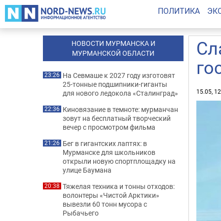
ПОЛИТИКА
ЭК
Сл
НОВОСТИ МУРМАНСКА И
МУРМАНСКОЙ ОБЛАСТИ
го
На Севмаше к 2027 году изготовят
23:26
25-тонные подшипники-гиганты
15.05, 1
для нового ледокола «Сталинград»
Киновязание в темноте: мурманчан
22:36
зовут на бесплатный творческий
вечер с просмотром фильма
Бег в гигантских лаптях: в
21:26
Мурманске для школьников
открыли новую спортплощадку на
улице Баумана
Тяжелая техника и тонны отходов:
20:38
волонтеры «Чистой Арктики»
вывезли 60 тонн мусора с
Рыбачьего