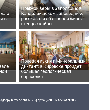
Прыжок веры в Заполярье: в
ла о
Кандалакшском заповеднике
й в
рассказали об опасной жизни
птенцов кайры
Полевая кухня и Минеральный
зале
диктант: в Кировске пройдет
ной
большая геологическая
барахолка
надзору в сфере связи, информационных технологий и