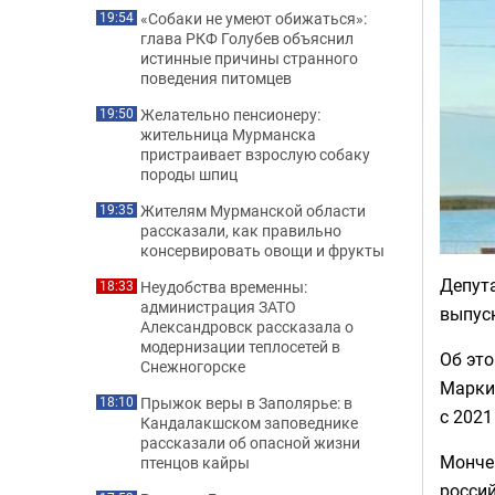
«Собаки не умеют обижаться»:
19:54
глава РКФ Голубев объяснил
истинные причины странного
поведения питомцев
Желательно пенсионеру:
19:50
жительница Мурманска
пристраивает взрослую собаку
породы шпиц
Жителям Мурманской области
19:35
рассказали, как правильно
консервировать овощи и фрукты
Депут
Неудобства временны:
18:33
администрация ЗАТО
выпус
Александровск рассказала о
модернизации теплосетей в
Об это
Снежногорске
Марки 
Прыжок веры в Заполярье: в
18:10
с 2021
Кандалакшском заповеднике
рассказали об опасной жизни
Мончег
птенцов кайры
росси