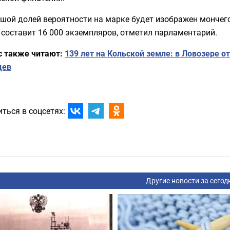
ьшой долей вероятности на марке будет изображен монче
составит 16 000 экземпляров, отметил парламентарий.
с также читают:
139 лет на Кольской земле: в Ловозере 
цев
ться в соцсетях:
Другие новости за сегод