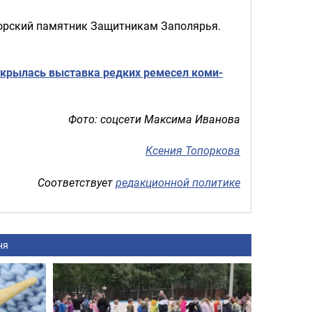
горский памятник Защитникам Заполярья.
открылась выставка редких ремесел коми-
Фото: соцсети Максима Иванова
Ксения Топоркова
Соответствует
редакционной политике
ня