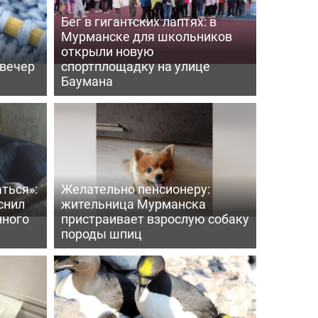
Бег в гигантских лаптях: в
Мурманске для школьников
открыли новую
 вечер
спортплощадку на улице
Баумана
ться»:
Желательно пенсионеру:
снил
жительница Мурманска
нного
пристраивает взрослую собаку
породы шпиц