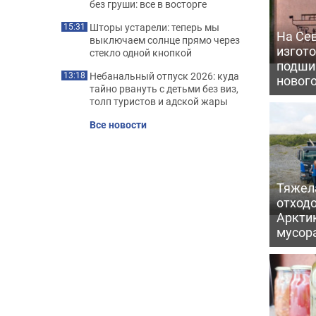
без груши: все в восторге
Шторы устарели: теперь мы
15:31
На Се
выключаем солнце прямо через
изгото
стекло одной кнопкой
подши
Небанальный отпуск 2026: куда
13:18
новог
тайно рвануть с детьми без виз,
толп туристов и адской жары
Все новости
Тяжел
отходо
Арктик
мусор