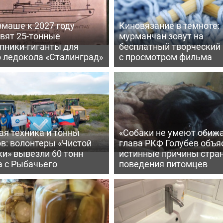
вмаше к 2027 году
Киновязание в темноте:
вят 25-тонные
мурманчан зовут на
пники-гиганты для
бесплатный творческий
о ледокола «Сталинград»
с просмотром фильма
ая техника и тонны
«Собаки не умеют обижа
в: волонтеры «Чистой
глава РКФ Голубев объя
и» вывезли 60 тонн
истинные причины стра
а с Рыбачьего
поведения питомцев