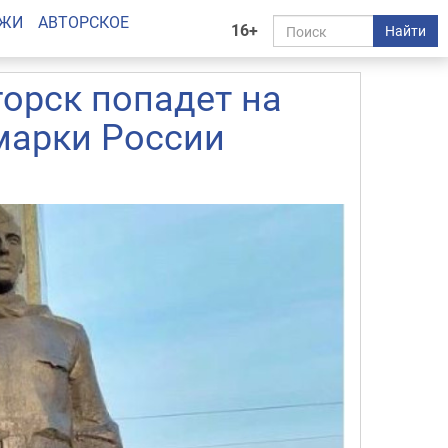
АЖИ
АВТОРСКОЕ
16+
Найти
горск попадет на
марки России