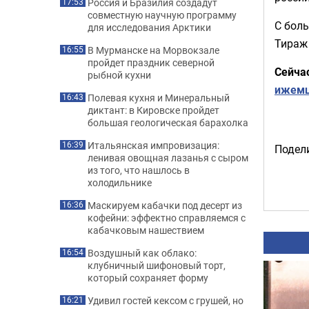
Россия и Бразилия создадут
17:53
совместную научную программу
С бол
для исследования Арктики
Тираж 
В Мурманске на Морвокзале
16:55
пройдет праздник северной
Сейча
рыбной кухни
ижем
Полевая кухня и Минеральный
16:43
диктант: в Кировске пройдет
большая геологическая барахолка
Итальянская импровизация:
16:39
Подели
ленивая овощная лазанья с сыром
из того, что нашлось в
холодильнике
Маскируем кабачки под десерт из
16:36
кофейни: эффектно справляемся с
кабачковым нашествием
Воздушный как облако:
16:54
клубничный шифоновый торт,
который сохраняет форму
Удивил гостей кексом с грушей, но
16:21