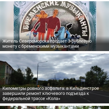
Житель Североморска продает 3-рублевую
монету с бременскими музыкантами
Километры ровного асфальта: в Кильдинстрое
завершили ремонт ключевого подъезда к
федеральной трассе «Кола»