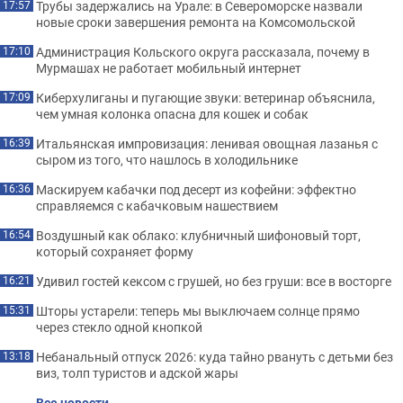
Трубы задержались на Урале: в Североморске назвали
17:57
новые сроки завершения ремонта на Комсомольской
Администрация Кольского округа рассказала, почему в
17:10
Мурмашах не работает мобильный интернет
Киберхулиганы и пугающие звуки: ветеринар объяснила,
17:09
чем умная колонка опасна для кошек и собак
Итальянская импровизация: ленивая овощная лазанья с
16:39
сыром из того, что нашлось в холодильнике
Маскируем кабачки под десерт из кофейни: эффектно
16:36
справляемся с кабачковым нашествием
Воздушный как облако: клубничный шифоновый торт,
16:54
который сохраняет форму
Удивил гостей кексом с грушей, но без груши: все в восторге
16:21
Шторы устарели: теперь мы выключаем солнце прямо
15:31
через стекло одной кнопкой
Небанальный отпуск 2026: куда тайно рвануть с детьми без
13:18
виз, толп туристов и адской жары
Все новости