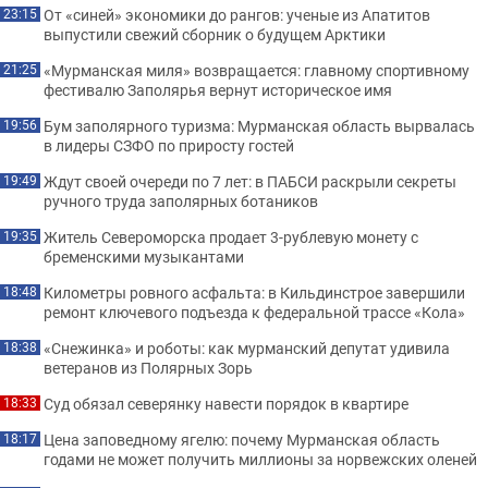
От «синей» экономики до рангов: ученые из Апатитов
23:15
выпустили свежий сборник о будущем Арктики
«Мурманская миля» возвращается: главному спортивному
21:25
фестивалю Заполярья вернут историческое имя
Бум заполярного туризма: Мурманская область вырвалась
19:56
в лидеры СЗФО по приросту гостей
Ждут своей очереди по 7 лет: в ПАБСИ раскрыли секреты
19:49
ручного труда заполярных ботаников
Житель Североморска продает 3-рублевую монету с
19:35
бременскими музыкантами
Километры ровного асфальта: в Кильдинстрое завершили
18:48
ремонт ключевого подъезда к федеральной трассе «Кола»
«Снежинка» и роботы: как мурманский депутат удивила
18:38
ветеранов из Полярных Зорь
Суд обязал северянку навести порядок в квартире
18:33
Цена заповедному ягелю: почему Мурманская область
18:17
годами не может получить миллионы за норвежских оленей