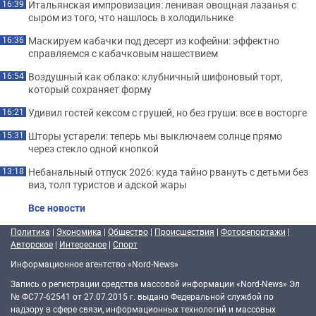
Итальянская импровизация: ленивая овощная лазанья с
16:39
сыром из того, что нашлось в холодильнике
Маскируем кабачки под десерт из кофейни: эффектно
16:36
справляемся с кабачковым нашествием
Воздушный как облако: клубничный шифоновый торт,
16:54
который сохраняет форму
Удивил гостей кексом с грушей, но без груши: все в восторге
16:21
Шторы устарели: теперь мы выключаем солнце прямо
15:31
через стекло одной кнопкой
Небанальный отпуск 2026: куда тайно рвануть с детьми без
13:18
виз, толп туристов и адской жары
Все новости
Политика
|
Экономика
|
Общество
|
Происшествия
|
Фоторепортажи
|
Авторское
|
Интересное
|
Спорт
Информационное агентство «Nord-News»
Запись о регистрации средства массовой информации «Nord-News» Эл
№ ФС77-62541 от 27.07.2015 г. выдано Федеральной службой по
надзору в сфере связи, информационных технологий и массовых