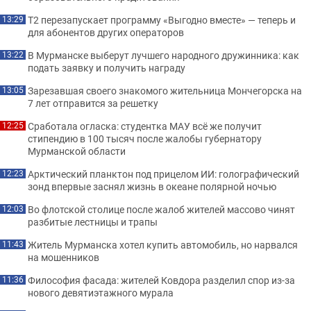
Т2 перезапускает программу «Выгодно вместе» — теперь и
13:29
для абонентов других операторов
В Мурманске выберут лучшего народного дружинника: как
13:22
подать заявку и получить награду
Зарезавшая своего знакомого жительница Мончегорска на
13:05
7 лет отправится за решетку
Сработала огласка: студентка МАУ всё же получит
12:25
стипендию в 100 тысяч после жалобы губернатору
Мурманской области
Арктический планктон под прицелом ИИ: голографический
12:23
зонд впервые заснял жизнь в океане полярной ночью
Во флотской столице после жалоб жителей массово чинят
12:03
разбитые лестницы и трапы
Житель Мурманска хотел купить автомобиль, но нарвался
11:43
на мошенников
Философия фасада: жителей Ковдора разделил спор из-за
11:36
нового девятиэтажного мурала