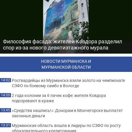
Философия фасада: жителей Ковдора разделил
спор из-за нового девятиэтажного мурала
НОВОСТИ МУРМАНСКА И
МУРМАНСКОЙ ОБЛАСТИ
Росгвардейцы из Мурманска взяли золото на чемпионате
14:02
СЗФО по боевому самбо в Вологде
2 года колонии за 6 пачек кофе: жителя Ковдора
14:00
подозревают в краже
«Средства нашлись!»: Донорам в Мончегорске выплатят
13:45
законные деньги
Мурманская область вошла в лидеры по СЗФО по росту
13:31
образовательного кредитования