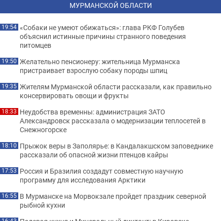
МУРМАНСКОЙ ОБЛАСТИ
«Собаки не умеют обижаться»: глава РКФ Голубев
19:54
объяснил истинные причины странного поведения
питомцев
Желательно пенсионеру: жительница Мурманска
19:50
пристраивает взрослую собаку породы шпиц
Жителям Мурманской области рассказали, как правильно
19:35
консервировать овощи и фрукты
Неудобства временны: администрация ЗАТО
18:33
Александровск рассказала о модернизации теплосетей в
Снежногорске
Прыжок веры в Заполярье: в Кандалакшском заповеднике
18:10
рассказали об опасной жизни птенцов кайры
Россия и Бразилия создадут совместную научную
17:53
программу для исследования Арктики
В Мурманске на Морвокзале пройдет праздник северной
16:55
рыбной кухни
16:43