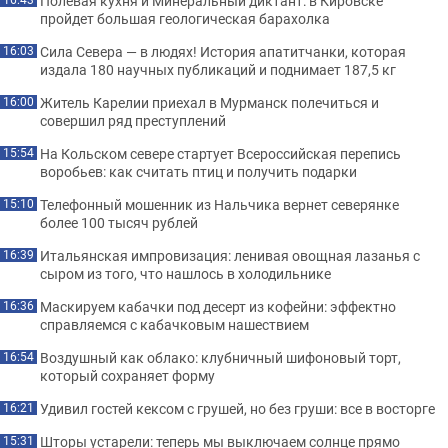
Полевая кухня и Минеральный диктант: в Кировске
пройдет большая геологическая барахолка
Сила Севера — в людях! История апатитчанки, которая
16:03
издала 180 научных публикаций и поднимает 187,5 кг
Житель Карелии приехал в Мурманск полечиться и
16:00
совершил ряд преступлений
На Кольском севере стартует Всероссийская перепись
15:54
воробьев: как считать птиц и получить подарки
Телефонный мошенник из Нальчика вернет северянке
15:10
более 100 тысяч рублей
Итальянская импровизация: ленивая овощная лазанья с
16:39
сыром из того, что нашлось в холодильнике
Маскируем кабачки под десерт из кофейни: эффектно
16:36
справляемся с кабачковым нашествием
Воздушный как облако: клубничный шифоновый торт,
16:54
который сохраняет форму
Удивил гостей кексом с грушей, но без груши: все в восторге
16:21
Шторы устарели: теперь мы выключаем солнце прямо
15:31