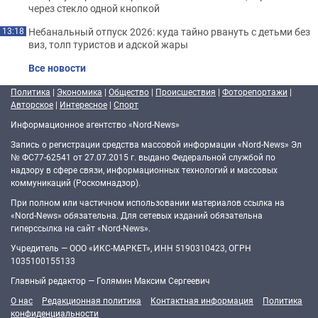
через стекло одной кнопкой
Небанальный отпуск 2026: куда тайно рвануть с детьми без
13:18
виз, толп туристов и адской жары
Все новости
Политика
|
Экономика
|
Общество
|
Происшествия
|
Фоторепортажи
|
Авторское
|
Интересное
|
Спорт
Информационное агентство «Nord-News»
Запись о регистрации средства массовой информации «Nord-News» Эл
№ ФС77-62541 от 27.07.2015 г. выдано Федеральной службой по
надзору в сфере связи, информационных технологий и массовых
коммуникаций (Роскомнадзор).
При полном или частичном использовании материалов ссылка на
«Nord-News» обязательна. Для сетевых изданий обязательна
гиперссылка на сайт «Nord-News».
Учредитель — ООО «ИКС-МАРКЕТ», ИНН 5190310423, ОГРН
1035100155133
Главный редактор — Голямин Максим Сергеевич
О нас
Редакционная политика
Контактная информация
Политика
конфиденциальности