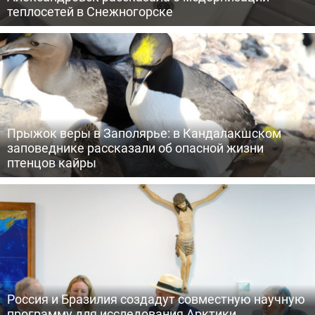
теплосетей в Снежногорске
Прыжок веры в Заполярье: в Кандалакшском
заповеднике рассказали об опасной жизни
птенцов кайры
Россия и Бразилия создадут совместную научную
программу для исследования Арктики