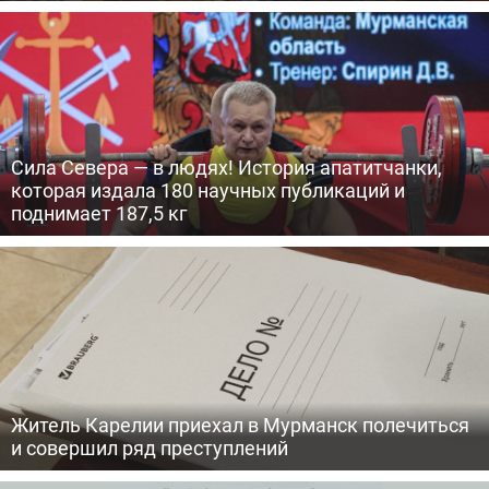
Сила Севера — в людях! История апатитчанки,
которая издала 180 научных публикаций и
поднимает 187,5 кг
Житель Карелии приехал в Мурманск полечиться
и совершил ряд преступлений