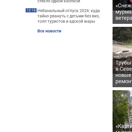
стекло одной кнопкой
«Снежи
Небанальный отпуск 2026: куда
мурма
13:18
тайно рвануть с детьми без виз,
ветер
толп туристов и адской жары
Все новости
Трубы 
в Сев
новые
ремон
«Карти
мурма