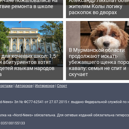
твие ремонта в школе
жителям Колы логику
раскопок во дворах
В Мурманской области
для кочевых школ: 1,5
продолжают искать
и абитуриентов хотят
убежавшего щенка пор
 детей языкам народов
кавапу: семья не спит и
а
скучает
портажи
|
Авторское
|
Интересное
|
Спорт
d-News» Эл № ФС77-62541 от 27.07.2015 г. выдано Федеральной службой по 
ка на «Nord-News» обязательна. Для сетевых изданий обязательна гиперссы
 1035100155133