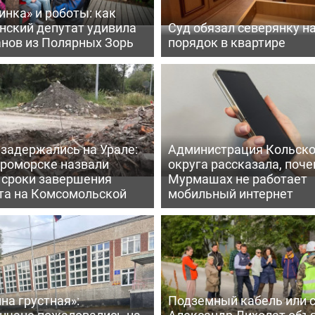
нка» и роботы: как
нский депутат удивила
Суд обязал северянку н
анов из Полярных Зорь
порядок в квартире
задержались на Урале:
Администрация Кольско
ероморске назвали
округа рассказала, поче
 сроки завершения
Мурмашах не работает
та на Комсомольской
мобильный интернет
на грустная»:
Подземный кабель или с
нчане пожаловались на
Александр Лихолат объ