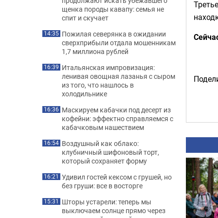
продолжают искать убежавшего
Третье
щенка породы кавапу: семья не
находк
спит и скучает
Пожилая северянка в ожидании
14:35
Сейча
сверхприбыли отдала мошенникам
1,7 миллиона рублей
Итальянская импровизация:
16:39
ленивая овощная лазанья с сыром
Подели
из того, что нашлось в
холодильнике
Маскируем кабачки под десерт из
16:36
кофейни: эффектно справляемся с
кабачковым нашествием
Воздушный как облако:
16:54
клубничный шифоновый торт,
который сохраняет форму
Удивил гостей кексом с грушей, но
16:21
без груши: все в восторге
Шторы устарели: теперь мы
15:31
выключаем солнце прямо через