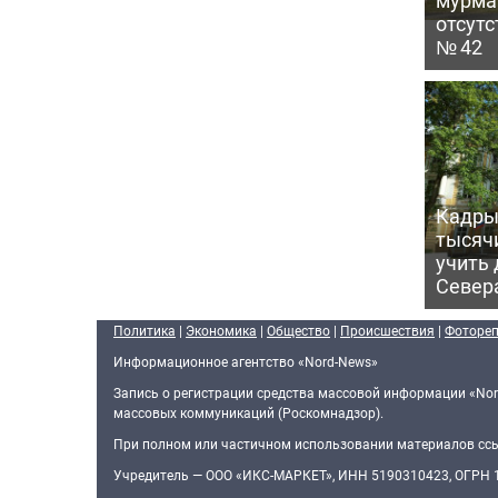
отсутс
№ 42
Кадры 
тысяч
учить
Север
Политика
|
Экономика
|
Общество
|
Происшествия
|
Фоторе
Информационное агентство «Nord-News»
Запись о регистрации средства массовой информации «Nor
массовых коммуникаций (Роскомнадзор).
При полном или частичном использовании материалов ссыл
Учредитель — ООО «ИКС-МАРКЕТ», ИНН 5190310423, ОГРН