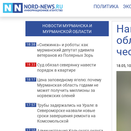
ПОЛИТИКА
ЭК
На
НОВОСТИ МУРМАНСКА И
МУРМАНСКОЙ ОБЛАСТИ
об
«Снежинка» и роботы: как
18:38
че
мурманский депутат удивила
ветеранов из Полярных Зорь
Суд обязал северянку навести
18:33
18.05, 1
порядок в квартире
Цена заповедному ягелю: почему
18:17
Мурманская область годами не
может получить миллионы за
норвежских оленей
Трубы задержались на Урале: в
17:57
Североморске назвали новые
сроки завершения ремонта на
Комсомольской
Администрация Кольского округа
17:10