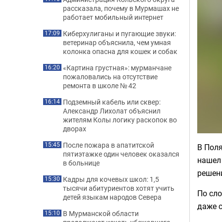
рассказала, почему в Мурмашах не
работает мобильный интернет
Киберхулиганы и пугающие звуки:
17:09
ветеринар объяснила, чем умная
колонка опасна для кошек и собак
«Картина грустная»: мурманчане
16:20
пожаловались на отсутствие
ремонта в школе № 42
Подземный кабель или сквер:
16:14
Александр Лихолат объяснил
жителям Колы логику раскопок во
дворах
После пожара в апатитской
15:45
В Пол
пятиэтажке один человек оказался
нашел 
в больнице
решен
Кадры для кочевых школ: 1,5
15:30
тысячи абитуриентов хотят учить
По сло
детей языкам народов Севера
даже с
В Мурманской области
15:10