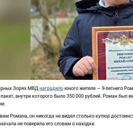
ярных Зорях МВД
наградило
юного жителя — 9-летнего Ром
пакет, внутри которого было 350 000 рублей. Роман был в
ие.
вам Романа, он никогда не видел столько купюр достоинс
начала не поверила его словам о находке.