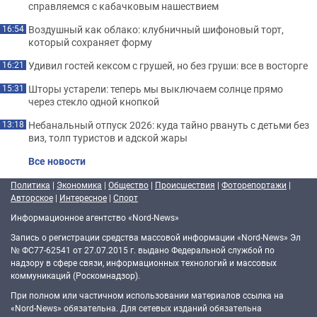
справляемся с кабачковым нашествием
Воздушный как облако: клубничный шифоновый торт,
16:54
который сохраняет форму
Удивил гостей кексом с грушей, но без груши: все в восторге
16:21
Шторы устарели: теперь мы выключаем солнце прямо
15:31
через стекло одной кнопкой
Небанальный отпуск 2026: куда тайно рвануть с детьми без
13:18
виз, толп туристов и адской жары
Все новости
Политика
|
Экономика
|
Общество
|
Происшествия
|
Фоторепортажи
|
Авторское
|
Интересное
|
Спорт
Информационное агентство «Nord-News»
Запись о регистрации средства массовой информации «Nord-News» Эл
№ ФС77-62541 от 27.07.2015 г. выдано Федеральной службой по
надзору в сфере связи, информационных технологий и массовых
коммуникаций (Роскомнадзор).
При полном или частичном использовании материалов ссылка на
«Nord-News» обязательна. Для сетевых изданий обязательна