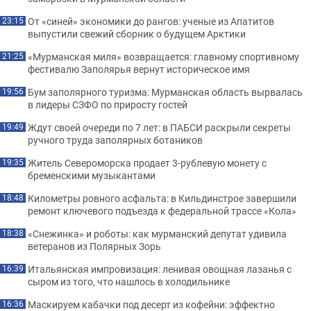
От «синей» экономики до рангов: ученые из Апатитов
23:15
выпустили свежий сборник о будущем Арктики
«Мурманская миля» возвращается: главному спортивному
21:25
фестивалю Заполярья вернут историческое имя
Бум заполярного туризма: Мурманская область вырвалась
19:56
в лидеры СЗФО по приросту гостей
Ждут своей очереди по 7 лет: в ПАБСИ раскрыли секреты
19:49
ручного труда заполярных ботаников
Житель Североморска продает 3-рублевую монету с
19:35
бременскими музыкантами
Километры ровного асфальта: в Кильдинстрое завершили
18:48
ремонт ключевого подъезда к федеральной трассе «Кола»
«Снежинка» и роботы: как мурманский депутат удивила
18:38
ветеранов из Полярных Зорь
Итальянская импровизация: ленивая овощная лазанья с
16:39
сыром из того, что нашлось в холодильнике
Маскируем кабачки под десерт из кофейни: эффектно
16:36