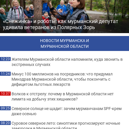
«Снежинка» и роботы: как мурманский депутат
удивила ветеранов из Полярных Зорь
НОВОСТИ МУРМАНСКА И
МУРМАНСКОЙ ОБЛАСТИ
Жителям Мурманской области напомнили, куда звонить в
12:23
экстренных случаях
Минус 100 миллионов на посредников: что придумал
11:24
Минздрав Мурманской области, чтобы покончить с
дефицитом льготных лекарств
Волков к отстрелу: почему в Мурманской области нет
10:37
лимита на добычу этих хищников?
Северное солнце не щадит: зачем мурманчанам SPF-крем
09:25
даже осенью
Суровое северное лето: синоптики прогнозируют ночные
08:20
заморозки в Мурманской области