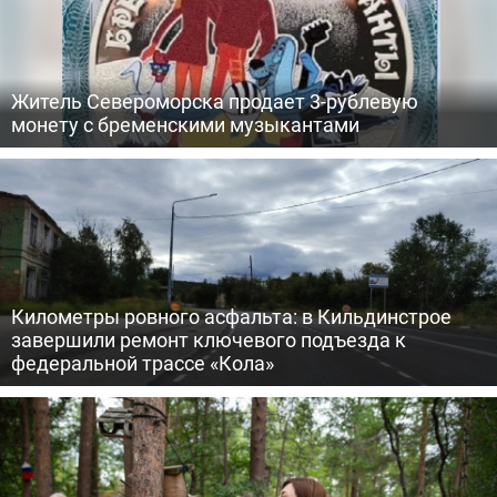
Житель Североморска продает 3-рублевую
монету с бременскими музыкантами
Километры ровного асфальта: в Кильдинстрое
завершили ремонт ключевого подъезда к
федеральной трассе «Кола»