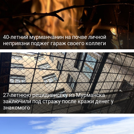
40-летний мурманчанин на почве личной
неприязни поджег гараж своего коллеги
27-летнюю рецидивистку из Мурманска
заключили под стражу после кражи денег у
знакомого