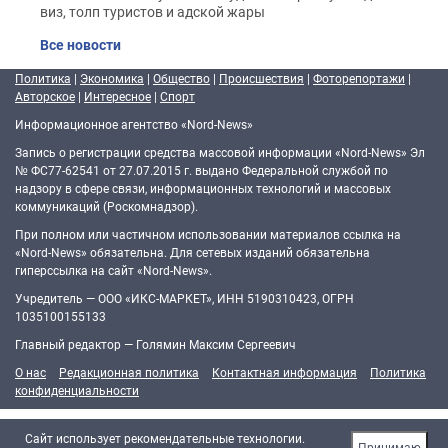
виз, толп туристов и адской жары
Все новости
Политика
|
Экономика
|
Общество
|
Происшествия
|
Фоторепортажи
|
Авторское
|
Интересное
|
Спорт
Информационное агентство «Nord-News»
Запись о регистрации средства массовой информации «Nord-News» Эл
№ ФС77-62541 от 27.07.2015 г. выдано Федеральной службой по
надзору в сфере связи, информационных технологий и массовых
коммуникаций (Роскомнадзор).
При полном или частичном использовании материалов ссылка на
«Nord-News» обязательна. Для сетевых изданий обязательна
гиперссылка на сайт «Nord-News».
Учредитель — ООО «ИКС-МАРКЕТ», ИНН 5190310423, ОГРН
1035100155133
Главный редактор — Голямин Максим Сергеевич
О нас
Редакционная политика
Контактная информация
Политика
конфиденциальности
Cайт использует рекомендательные технологии.
Принимаю