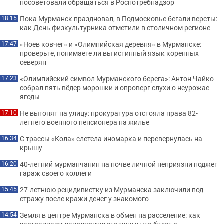
посоветовали обращаться в Роспотребнадзор
Пока Мурманск праздновал, в Подмосковье бегали версты:
18:15
как День физкультурника отметили в столичном регионе
«Ноев ковчег» и «Олимпийская деревня» в Мурманске:
17:47
проверьте, понимаете ли вы истинный язык коренных
северян
«Олимпийский символ Мурманского берега»: Антон Чайко
17:23
собрал пять вёдер морошки и опроверг слухи о неурожае
ягоды
Не выгонят на улицу: прокуратура отстояла права 82-
17:10
летнего военного пенсионера на жилье
С трассы «Кола» слетела иномарка и перевернулась на
16:34
крышу
40-летний мурманчанин на почве личной неприязни поджег
16:20
гараж своего коллеги
27-летнюю рецидивистку из Мурманска заключили под
15:45
стражу после кражи денег у знакомого
Земля в центре Мурманска в обмен на расселение: как
14:54