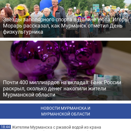
Звезды заполярного спорта в Долине Уюта: Игорь
Морарь рассказал, как Мурманск отметил День
физкультурника
Почти 400 миллиардов на вкладах: Банк России
раскрыл, сколько денег накопили жители
Мурманской области
НОВОСТИ МУРМАНСКА И
МУРМАНСКОЙ ОБЛАСТИ
Жителям Мурманска с ржавой водой из крана
18:44