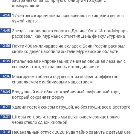
застраивают заполярную столицу и что будет с
коммуналкой
17-летнего кировчанина подозревают в хищении денег с
14:50
чужой карты
Звезды заполярного спорта в Долине Уюта: Игорь Морарь
14:40
рассказал, как Мурманск отметил День физкультурника
Почти 400 миллиардов на вкладах: Банк России раскрыл,
13:56
сколько денег накопили жители Мурманской области
Итальянская импровизация: ленивая овощная лазанья с
16:39
сыром из того, что нашлось в холодильнике
Маскируем кабачки под десерт из кофейни: эффектно
16:36
справляемся с кабачковым нашествием
Воздушный как облако: клубничный шифоновый торт,
16:54
который сохраняет форму
Удивил гостей кексом с грушей, но без груши: все в восторге
16:21
Шторы устарели: теперь мы выключаем солнце прямо
15:31
через стекло одной кнопкой
Небанальный отпуск 2026: куда тайно рвануть с детьми без
13:18