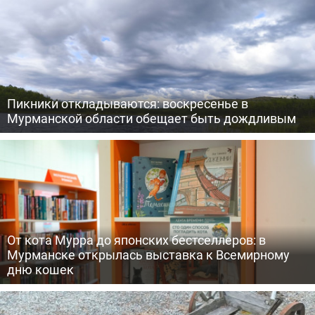
Пикники откладываются: воскресенье в
Мурманской области обещает быть дождливым
От кота Мурра до японских бестселлеров: в
Мурманске открылась выставка к Всемирному
дню кошек