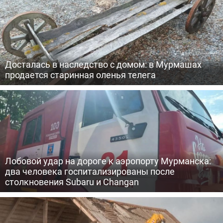
Досталась в наследство с домом: в Мурмашах
продается старинная оленья телега
Лобовой удар на дороге к аэропорту Мурманска:
два человека госпитализированы после
столкновения Subaru и Changan