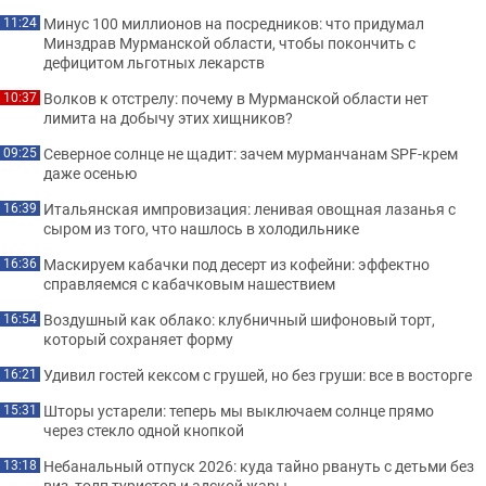
Минус 100 миллионов на посредников: что придумал
11:24
Минздрав Мурманской области, чтобы покончить с
дефицитом льготных лекарств
Волков к отстрелу: почему в Мурманской области нет
10:37
лимита на добычу этих хищников?
Северное солнце не щадит: зачем мурманчанам SPF-крем
09:25
даже осенью
Итальянская импровизация: ленивая овощная лазанья с
16:39
сыром из того, что нашлось в холодильнике
Маскируем кабачки под десерт из кофейни: эффектно
16:36
справляемся с кабачковым нашествием
Воздушный как облако: клубничный шифоновый торт,
16:54
который сохраняет форму
Удивил гостей кексом с грушей, но без груши: все в восторге
16:21
Шторы устарели: теперь мы выключаем солнце прямо
15:31
через стекло одной кнопкой
Небанальный отпуск 2026: куда тайно рвануть с детьми без
13:18
виз, толп туристов и адской жары