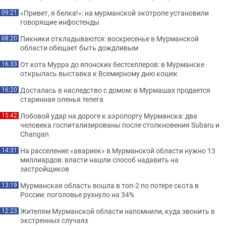
«Привет, я белка!»: на мурманской экотропе установили
09:21
говорящие инфостенды
Пикники откладываются: воскресенье в Мурманской
08:20
области обещает быть дождливым
От кота Мурра до японских бестселлеров: в Мурманске
16:33
открылась выставка к Всемирному дню кошек
Досталась в наследство с домом: в Мурмашах продается
16:20
старинная оленья телега
Лобовой удар на дороге к аэропорту Мурманска: два
15:42
человека госпитализированы после столкновения Subaru и
Changan
На расселение «авариек» в Мурманской области нужно 13
14:31
миллиардов: власти нашли способ надавить на
застройщиков
Мурманская область вошла в топ-2 по потере скота в
13:19
России: поголовье рухнуло на 34%
Жителям Мурманской области напомнили, куда звонить в
12:23
экстренных случаях