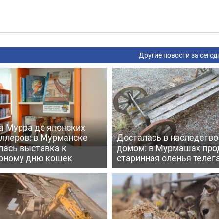
Другие новости за сегод
а Мурра до японских
еллеров: в Мурманске
Досталась в наследство
лась выставка к
домом: в Мурмашах про
рному дню кошек
старинная оленья телег