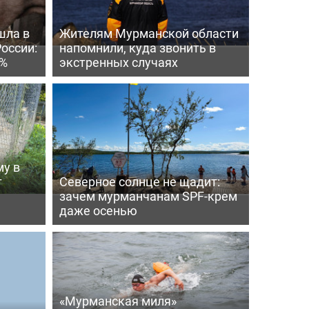
шла в
Жителям Мурманской области
России:
напомнили, куда звонить в
4%
экстренных случаях
му в
т
Северное солнце не щадит:
зачем мурманчанам SPF-крем
даже осенью
«Мурманская миля»