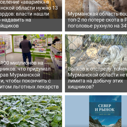
селение «авариек» в
нской области нужно 13
ардов: власти нашли
Мурманская область во
 надавить на
топ-2 по потере скота в 
ойщиков
поголовье рухнуло на 3
 100 миллионов на
дников: что придумал
Волков к отстрелу: поче
рав Мурманской
Мурманской области не
и, чтобы покончить с
лимита на добычу этих
итом льготных лекарств
хищников?