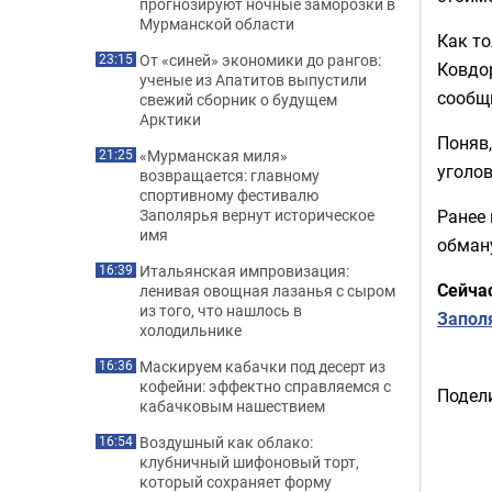
прогнозируют ночные заморозки в
Мурманской области
Как то
От «синей» экономики до рангов:
23:15
Ковдор
ученые из Апатитов выпустили
сообщи
свежий сборник о будущем
Арктики
Поняв,
«Мурманская миля»
21:25
уголов
возвращается: главному
спортивному фестивалю
Ранее
Заполярья вернут историческое
имя
обман
Итальянская импровизация:
16:39
Сейча
ленивая овощная лазанья с сыром
из того, что нашлось в
Запол
холодильнике
Маскируем кабачки под десерт из
16:36
кофейни: эффектно справляемся с
Подели
кабачковым нашествием
Воздушный как облако:
16:54
клубничный шифоновый торт,
который сохраняет форму