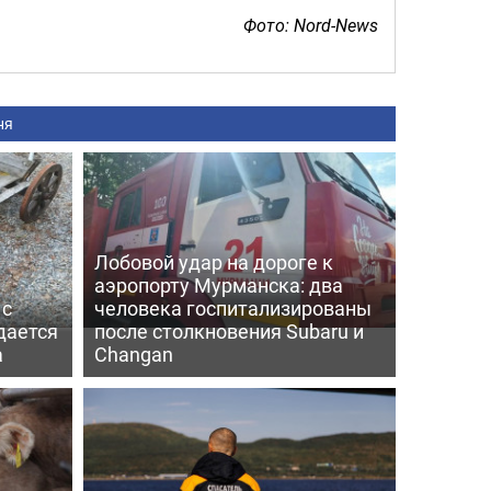
Фото: Nord-News
ня
Лобовой удар на дороге к
аэропорту Мурманска: два
 с
человека госпитализированы
дается
после столкновения Subaru и
а
Changan