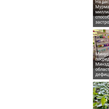
На рас
Мурма
милли
способ
застр
Минус
посре
Минзд
област
дефиц