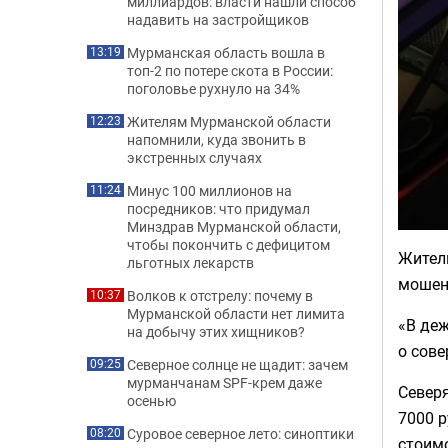
миллиардов: власти нашли способ
надавить на застройщиков
Мурманская область вошла в
13:19
топ-2 по потере скота в России:
поголовье рухнуло на 34%
Жителям Мурманской области
12:23
напомнили, куда звонить в
экстренных случаях
Минус 100 миллионов на
11:24
посредников: что придумал
Минздрав Мурманской области,
чтобы покончить с дефицитом
Житель
льготных лекарств
мошен
Волков к отстрелу: почему в
10:37
Мурманской области нет лимита
«В де
на добычу этих хищников?
о сов
Северное солнце не щадит: зачем
09:25
мурманчанам SPF-крем даже
Северя
осенью
7000 р
Суровое северное лето: синоптики
08:20
стоим