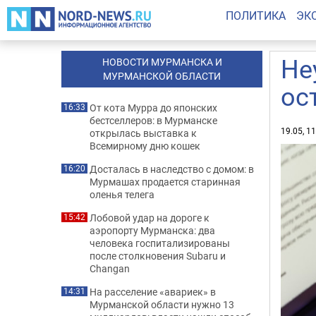
ПОЛИТИКА
ЭК
Не
НОВОСТИ МУРМАНСКА И
МУРМАНСКОЙ ОБЛАСТИ
ос
От кота Мурра до японских
16:33
бестселлеров: в Мурманске
19.05, 1
открылась выставка к
Всемирному дню кошек
Досталась в наследство с домом: в
16:20
Мурмашах продается старинная
оленья телега
Лобовой удар на дороге к
15:42
аэропорту Мурманска: два
человека госпитализированы
после столкновения Subaru и
Changan
На расселение «авариек» в
14:31
Мурманской области нужно 13