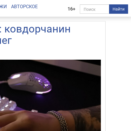
АЖИ
АВТОРСКОЕ
16+
Найти
: ковдорчанин
нег