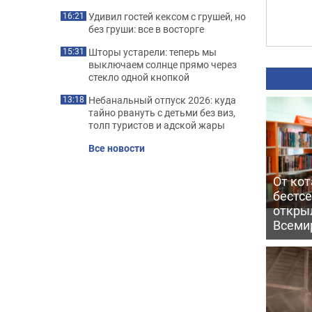
Удивил гостей кексом с грушей, но
16:21
без груши: все в восторге
Шторы устарели: теперь мы
15:31
выключаем солнце прямо через
стекло одной кнопкой
Небанальный отпуск 2026: куда
13:18
тайно рвануть с детьми без виз,
толп туристов и адской жары
Все новости
От кот
бестс
откры
Всеми