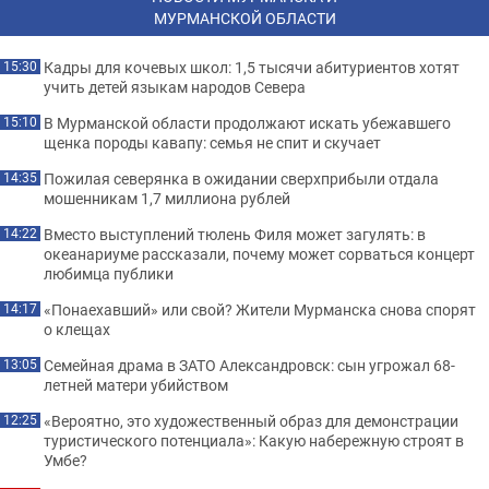
МУРМАНСКОЙ ОБЛАСТИ
Кадры для кочевых школ: 1,5 тысячи абитуриентов хотят
15:30
учить детей языкам народов Севера
В Мурманской области продолжают искать убежавшего
15:10
щенка породы кавапу: семья не спит и скучает
Пожилая северянка в ожидании сверхприбыли отдала
14:35
мошенникам 1,7 миллиона рублей
Вместо выступлений тюлень Филя может загулять: в
14:22
океанариуме рассказали, почему может сорваться концерт
любимца публики
«Понаехавший» или свой? Жители Мурманска снова спорят
14:17
о клещах
Семейная драма в ЗАТО Александровск: сын угрожал 68-
13:05
летней матери убийством
«Вероятно, это художественный образ для демонстрации
12:25
туристического потенциала»: Какую набережную строят в
Умбе?