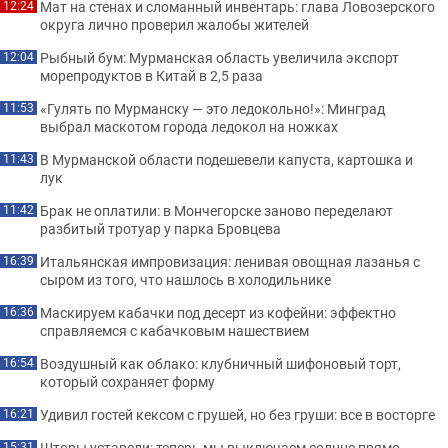
Мат на стенах и сломанный инвентарь: глава Ловозерского
12:24
округа лично проверил жалобы жителей
Рыбный бум: Мурманская область увеличила экспорт
12:04
морепродуктов в Китай в 2,5 раза
«Гулять по Мурманску — это ледокольно!»: Минград
11:53
выбрал маскотом города ледокол на ножках
В Мурманской области подешевели капуста, картошка и
11:43
лук
Брак не оплатили: в Мончегорске заново переделают
11:42
разбитый тротуар у парка Бровцева
Итальянская импровизация: ленивая овощная лазанья с
16:39
сыром из того, что нашлось в холодильнике
Маскируем кабачки под десерт из кофейни: эффектно
16:36
справляемся с кабачковым нашествием
Воздушный как облако: клубничный шифоновый торт,
16:54
который сохраняет форму
Удивил гостей кексом с грушей, но без груши: все в восторге
16:21
Шторы устарели: теперь мы выключаем солнце прямо
15:31