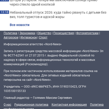
через стекло одной кнопкой
Небанальный отпуск 2026: куда тайно рвануть с детьми без
13:18
виз, толп туристов и адской жары
Все новости
Политика
|
Экономика
|
Общество
|
Происшествия
|
Фоторепортажи
|
Авторское
|
Интересное
|
Спорт
Информационное агентство «Nord-News»
Запись о регистрации средства массовой информации «Nord-News» Эл
№ ФС77-62541 от 27.07.2015 г. выдано Федеральной службой по
надзору в сфере связи, информационных технологий и массовых
коммуникаций (Роскомнадзор).
При полном или частичном использовании материалов ссылка на
«Nord-News» обязательна. Для сетевых изданий обязательна
гиперссылка на сайт «Nord-News».
Учредитель — ООО «ИКС-МАРКЕТ», ИНН 5190310423, ОГРН
1035100155133
Главный редактор — Голямин Максим Сергеевич
О нас
Редакционная политика
Контактная информация
Политика
конфиденциальности