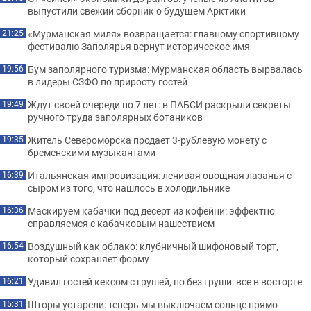
выпустили свежий сборник о будущем Арктики
«Мурманская миля» возвращается: главному спортивному
21:25
фестивалю Заполярья вернут историческое имя
Бум заполярного туризма: Мурманская область вырвалась
19:56
в лидеры СЗФО по приросту гостей
Ждут своей очереди по 7 лет: в ПАБСИ раскрыли секреты
19:49
ручного труда заполярных ботаников
Житель Североморска продает 3-рублевую монету с
19:35
бременскими музыкантами
Итальянская импровизация: ленивая овощная лазанья с
16:39
сыром из того, что нашлось в холодильнике
Маскируем кабачки под десерт из кофейни: эффектно
16:36
справляемся с кабачковым нашествием
Воздушный как облако: клубничный шифоновый торт,
16:54
который сохраняет форму
Удивил гостей кексом с грушей, но без груши: все в восторге
16:21
Шторы устарели: теперь мы выключаем солнце прямо
15:31