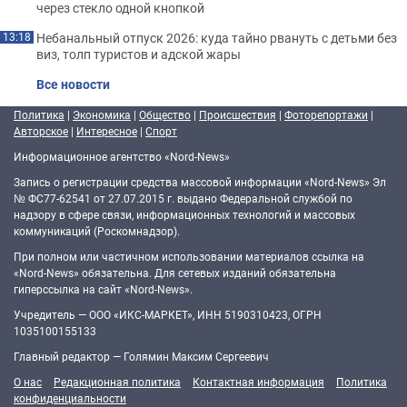
через стекло одной кнопкой
Небанальный отпуск 2026: куда тайно рвануть с детьми без
13:18
виз, толп туристов и адской жары
Все новости
Политика
|
Экономика
|
Общество
|
Происшествия
|
Фоторепортажи
|
Авторское
|
Интересное
|
Спорт
Информационное агентство «Nord-News»
Запись о регистрации средства массовой информации «Nord-News» Эл
№ ФС77-62541 от 27.07.2015 г. выдано Федеральной службой по
надзору в сфере связи, информационных технологий и массовых
коммуникаций (Роскомнадзор).
При полном или частичном использовании материалов ссылка на
«Nord-News» обязательна. Для сетевых изданий обязательна
гиперссылка на сайт «Nord-News».
Учредитель — ООО «ИКС-МАРКЕТ», ИНН 5190310423, ОГРН
1035100155133
Главный редактор — Голямин Максим Сергеевич
О нас
Редакционная политика
Контактная информация
Политика
конфиденциальности