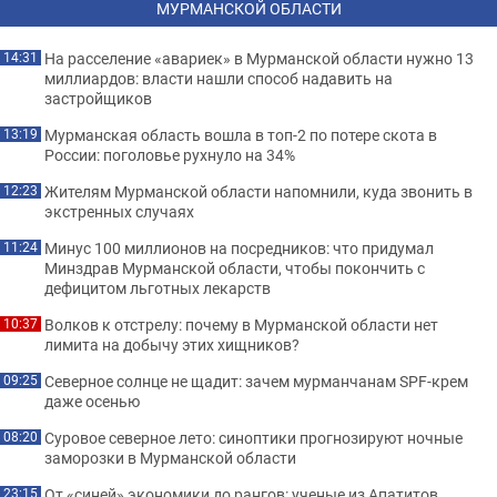
МУРМАНСКОЙ ОБЛАСТИ
На расселение «авариек» в Мурманской области нужно 13
14:31
миллиардов: власти нашли способ надавить на
застройщиков
Мурманская область вошла в топ-2 по потере скота в
13:19
России: поголовье рухнуло на 34%
Жителям Мурманской области напомнили, куда звонить в
12:23
экстренных случаях
Минус 100 миллионов на посредников: что придумал
11:24
Минздрав Мурманской области, чтобы покончить с
дефицитом льготных лекарств
Волков к отстрелу: почему в Мурманской области нет
10:37
лимита на добычу этих хищников?
Северное солнце не щадит: зачем мурманчанам SPF-крем
09:25
даже осенью
Суровое северное лето: синоптики прогнозируют ночные
08:20
заморозки в Мурманской области
От «синей» экономики до рангов: ученые из Апатитов
23:15