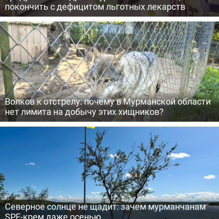
покончить с дефицитом льготных лекарств
Волков к отстрелу: почему в Мурманской области
нет лимита на добычу этих хищников?
Северное солнце не щадит: зачем мурманчанам
SPF-крем даже осенью