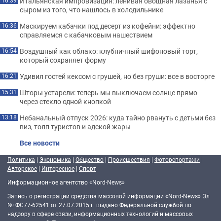
Итальянская импровизация: ленивая овощная лазанья с
16:39
сыром из того, что нашлось в холодильнике
Маскируем кабачки под десерт из кофейни: эффектно
16:36
справляемся с кабачковым нашествием
Воздушный как облако: клубничный шифоновый торт,
16:54
который сохраняет форму
Удивил гостей кексом с грушей, но без груши: все в восторге
16:21
Шторы устарели: теперь мы выключаем солнце прямо
15:31
через стекло одной кнопкой
Небанальный отпуск 2026: куда тайно рвануть с детьми без
13:18
виз, толп туристов и адской жары
Все новости
Политика
|
Экономика
|
Общество
|
Происшествия
|
Фоторепортажи
|
Авторское
|
Интересное
|
Спорт
Информационное агентство «Nord-News»
Запись о регистрации средства массовой информации «Nord-News» Эл
№ ФС77-62541 от 27.07.2015 г. выдано Федеральной службой по
надзору в сфере связи, информационных технологий и массовых