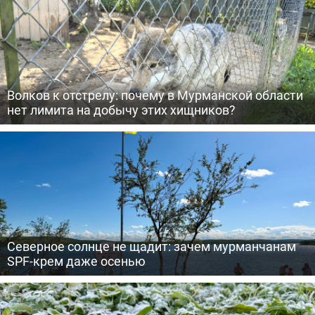
Волков к отстрелу: почему в Мурманской области
нет лимита на добычу этих хищников?
Северное солнце не щадит: зачем мурманчанам
SPF-крем даже осенью