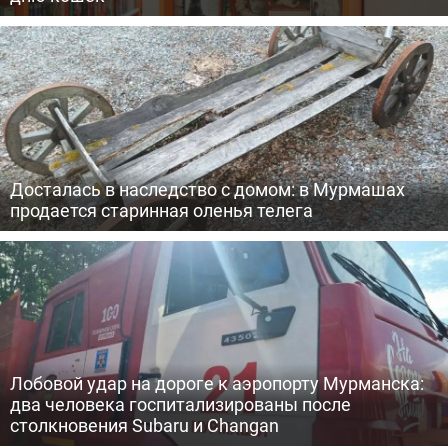
Досталась в наследство с домом: в Мурмашах
продается старинная оленья телега
Лобовой удар на дороге к аэропорту Мурманска:
два человека госпитализированы после
столкновения Subaru и Changan