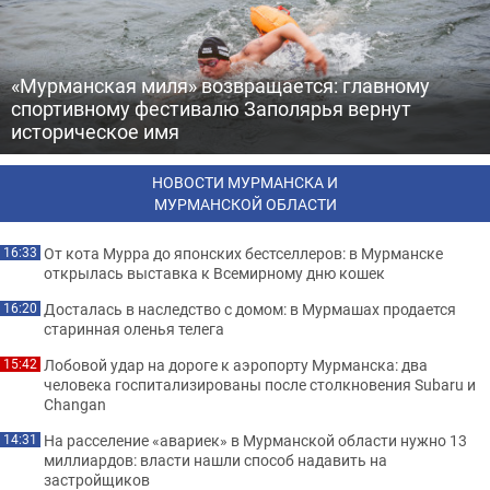
«Мурманская миля» возвращается: главному
спортивному фестивалю Заполярья вернут
историческое имя
НОВОСТИ МУРМАНСКА И
МУРМАНСКОЙ ОБЛАСТИ
От кота Мурра до японских бестселлеров: в Мурманске
16:33
открылась выставка к Всемирному дню кошек
Досталась в наследство с домом: в Мурмашах продается
16:20
старинная оленья телега
Лобовой удар на дороге к аэропорту Мурманска: два
15:42
человека госпитализированы после столкновения Subaru и
Changan
На расселение «авариек» в Мурманской области нужно 13
14:31
миллиардов: власти нашли способ надавить на
застройщиков