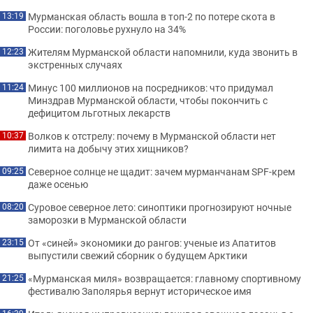
Мурманская область вошла в топ-2 по потере скота в
13:19
России: поголовье рухнуло на 34%
Жителям Мурманской области напомнили, куда звонить в
12:23
экстренных случаях
Минус 100 миллионов на посредников: что придумал
11:24
Минздрав Мурманской области, чтобы покончить с
дефицитом льготных лекарств
Волков к отстрелу: почему в Мурманской области нет
10:37
лимита на добычу этих хищников?
Северное солнце не щадит: зачем мурманчанам SPF-крем
09:25
даже осенью
Суровое северное лето: синоптики прогнозируют ночные
08:20
заморозки в Мурманской области
От «синей» экономики до рангов: ученые из Апатитов
23:15
выпустили свежий сборник о будущем Арктики
«Мурманская миля» возвращается: главному спортивному
21:25
фестивалю Заполярья вернут историческое имя