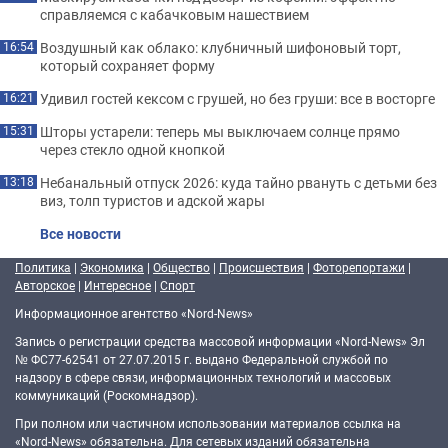
справляемся с кабачковым нашествием
Воздушный как облако: клубничный шифоновый торт,
16:54
который сохраняет форму
Удивил гостей кексом с грушей, но без груши: все в восторге
16:21
Шторы устарели: теперь мы выключаем солнце прямо
15:31
через стекло одной кнопкой
Небанальный отпуск 2026: куда тайно рвануть с детьми без
13:18
виз, толп туристов и адской жары
Все новости
Политика
|
Экономика
|
Общество
|
Происшествия
|
Фоторепортажи
|
Авторское
|
Интересное
|
Спорт
Информационное агентство «Nord-News»
Запись о регистрации средства массовой информации «Nord-News» Эл
№ ФС77-62541 от 27.07.2015 г. выдано Федеральной службой по
надзору в сфере связи, информационных технологий и массовых
коммуникаций (Роскомнадзор).
При полном или частичном использовании материалов ссылка на
«Nord-News» обязательна. Для сетевых изданий обязательна