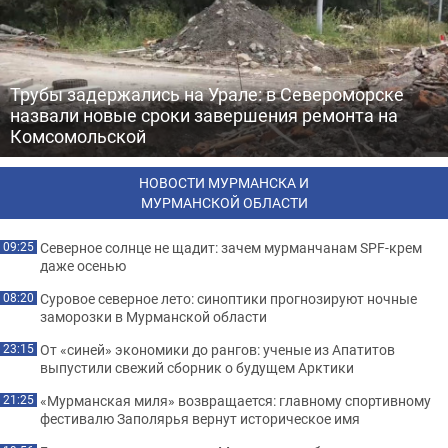
Трубы задержались на Урале: в Североморске
назвали новые сроки завершения ремонта на
Комсомольской
НОВОСТИ МУРМАНСКА И
МУРМАНСКОЙ ОБЛАСТИ
Северное солнце не щадит: зачем мурманчанам SPF-крем
09:25
даже осенью
Суровое северное лето: синоптики прогнозируют ночные
08:20
заморозки в Мурманской области
От «синей» экономики до рангов: ученые из Апатитов
23:15
выпустили свежий сборник о будущем Арктики
«Мурманская миля» возвращается: главному спортивному
21:25
фестивалю Заполярья вернут историческое имя