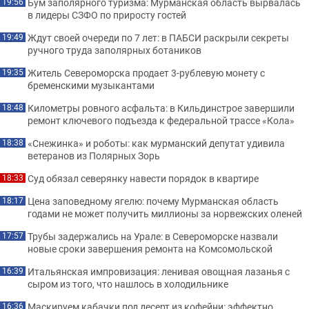
Бум заполярного туризма: Мурманская область вырвалась
19:56
в лидеры СЗФО по приросту гостей
Ждут своей очереди по 7 лет: в ПАБСИ раскрыли секреты
19:49
ручного труда заполярных ботаников
Житель Североморска продает 3-рублевую монету с
19:35
бременскими музыкантами
Километры ровного асфальта: в Кильдинстрое завершили
18:48
ремонт ключевого подъезда к федеральной трассе «Кола»
«Снежинка» и роботы: как мурманский депутат удивила
18:38
ветеранов из Полярных Зорь
Суд обязал северянку навести порядок в квартире
18:33
Цена заповедному ягелю: почему Мурманская область
18:17
годами не может получить миллионы за норвежских оленей
Трубы задержались на Урале: в Североморске назвали
17:57
новые сроки завершения ремонта на Комсомольской
Итальянская импровизация: ленивая овощная лазанья с
16:39
сыром из того, что нашлось в холодильнике
Маскируем кабачки под десерт из кофейни: эффектно
16:36