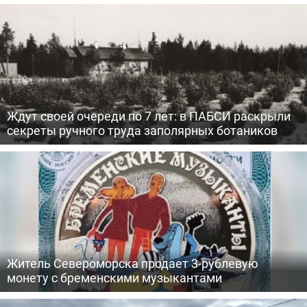
Ждут своей очереди по 7 лет: в ПАБСИ раскрыли
секреты ручного труда заполярных ботаников
Житель Североморска продает 3-рублевую
монету с бременскими музыкантами