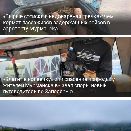
«Сырые сосиски и недовареная гречка»: чем
кормят пассажиров задержанных рейсов в
аэропорту Мурманска
«Влетит в копеечку» или спасение природы: у
жителей Мурманска вызвал споры новый
путеводитель по Заполярью