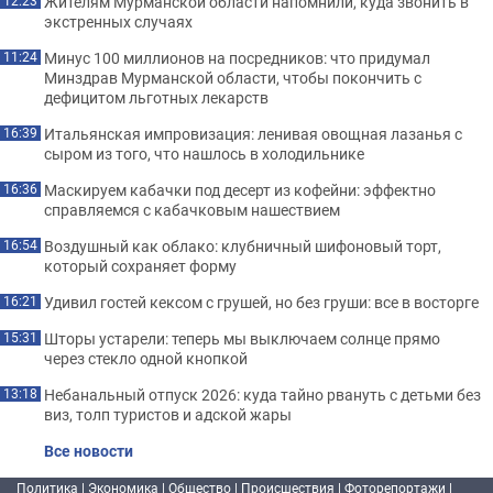
Жителям Мурманской области напомнили, куда звонить в
12:23
экстренных случаях
Минус 100 миллионов на посредников: что придумал
11:24
Минздрав Мурманской области, чтобы покончить с
дефицитом льготных лекарств
Итальянская импровизация: ленивая овощная лазанья с
16:39
сыром из того, что нашлось в холодильнике
Маскируем кабачки под десерт из кофейни: эффектно
16:36
справляемся с кабачковым нашествием
Воздушный как облако: клубничный шифоновый торт,
16:54
который сохраняет форму
Удивил гостей кексом с грушей, но без груши: все в восторге
16:21
Шторы устарели: теперь мы выключаем солнце прямо
15:31
через стекло одной кнопкой
Небанальный отпуск 2026: куда тайно рвануть с детьми без
13:18
виз, толп туристов и адской жары
Все новости
Политика
|
Экономика
|
Общество
|
Происшествия
|
Фоторепортажи
|