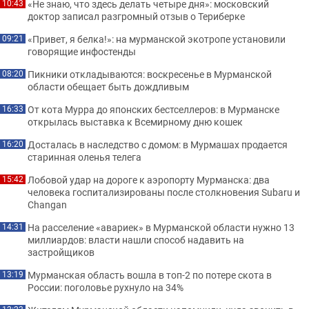
«Не знаю, что здесь делать четыре дня»: московский
10:43
доктор записал разгромный отзыв о Териберке
«Привет, я белка!»: на мурманской экотропе установили
09:21
говорящие инфостенды
Пикники откладываются: воскресенье в Мурманской
08:20
области обещает быть дождливым
От кота Мурра до японских бестселлеров: в Мурманске
16:33
открылась выставка к Всемирному дню кошек
Досталась в наследство с домом: в Мурмашах продается
16:20
старинная оленья телега
Лобовой удар на дороге к аэропорту Мурманска: два
15:42
человека госпитализированы после столкновения Subaru и
Changan
На расселение «авариек» в Мурманской области нужно 13
14:31
миллиардов: власти нашли способ надавить на
застройщиков
Мурманская область вошла в топ-2 по потере скота в
13:19
России: поголовье рухнуло на 34%