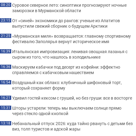
Суровое северное лето: синоптики прогнозируют ночные
08:20
заморозки в Мурманской области
От «синей» экономики до рангов: ученые из Апатитов
23:15
выпустили свежий сборник о будущем Арктики
«Мурманская миля» возвращается: главному спортивному
21:25
фестивалю Заполярья вернут историческое имя
Итальянская импровизация: ленивая овощная лазанья с
16:39
сыром из того, что нашлось в холодильнике
Маскируем кабачки под десерт из кофейни: эффектно
16:36
справляемся с кабачковым нашествием
Воздушный как облако: клубничный шифоновый торт,
16:54
который сохраняет форму
Удивил гостей кексом с грушей, но без груши: все в восторге
16:21
Шторы устарели: теперь мы выключаем солнце прямо
15:31
через стекло одной кнопкой
Небанальный отпуск 2026: куда тайно рвануть с детьми без
13:18
виз, толп туристов и адской жары