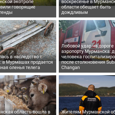
нской экотропе
воскресенье в Мурманс
овили говорящие
области обещает быть
тенды
дождливым
Лобовой удар на дороге 
аэропорту Мурманска: д
ась в наследство с
человека госпитализир
: в Мурмашах продается
после столкновения Sub
ная оленья телега
Changan
нская область вошла в
Жителям Мурманской о