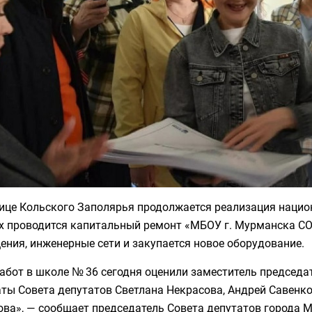
ице Кольского Заполярья продолжается реализация национ
х проводится капитальный ремонт «МБОУ г. Мурманска СО
ния, инженерные сети и закупается новое оборудование.
абот в школе № 36 сегодня оценили заместитель председа
ты Совета депутатов Светлана Некрасова, Андрей Савенко
ва», — сообщает председатель Совета депутатов города М