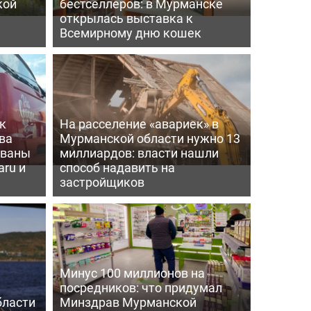
кой
бестселлеров: в Мурманске
открылась выставка к
Всемирному дню кошек
к
На расселение «авариек» в
ва
Мурманской области нужно 13
ованы
миллиардов: власти нашли
aru и
способ надавить на
застройщиков
Минус 100 миллионов на
посредников: что придумал
бласти
Минздрав Мурманской