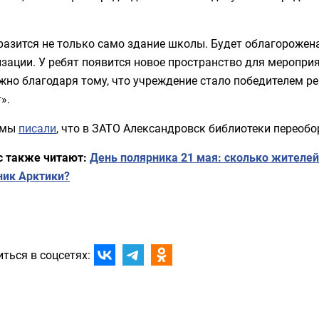
разится не только само здание школы. Будет облагорожен
зации. У ребят появится новое пространство для мероприя
жно благодаря тому, что учреждение стало победителем р
».
 мы
писали
, что в ЗАТО Александровск библиотеки переоб
с также читают:
День полярника 21 мая: сколько жителе
ник Арктики?
ться в соцсетях: