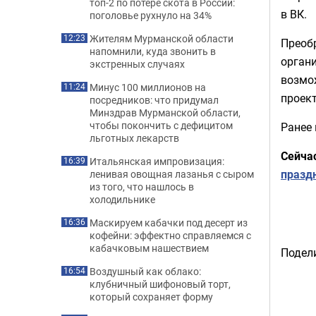
топ-2 по потере скота в России:
в ВК.
поголовье рухнуло на 34%
Жителям Мурманской области
12:23
Преоб
напомнили, куда звонить в
органи
экстренных случаях
возмо
Минус 100 миллионов на
11:24
проект
посредников: что придумал
Минздрав Мурманской области,
чтобы покончить с дефицитом
Ранее
льготных лекарств
Сейча
Итальянская импровизация:
16:39
празд
ленивая овощная лазанья с сыром
из того, что нашлось в
холодильнике
Маскируем кабачки под десерт из
16:36
кофейни: эффектно справляемся с
кабачковым нашествием
Подели
Воздушный как облако:
16:54
клубничный шифоновый торт,
который сохраняет форму