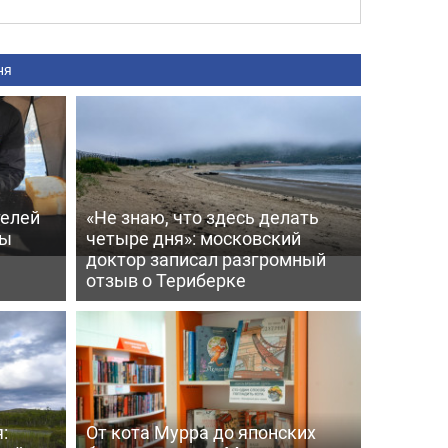
ня
телей
«Не знаю, что здесь делать
ры
четыре дня»: московский
доктор записал разгромный
отзыв о Териберке
:
От кота Мурра до японских