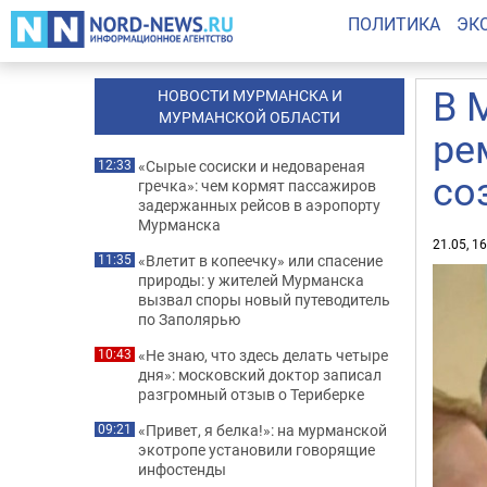
ПОЛИТИКА
ЭК
В 
НОВОСТИ МУРМАНСКА И
МУРМАНСКОЙ ОБЛАСТИ
ре
«Сырые сосиски и недовареная
12:33
со
гречка»: чем кормят пассажиров
задержанных рейсов в аэропорту
Мурманска
21.05, 1
«Влетит в копеечку» или спасение
11:35
природы: у жителей Мурманска
вызвал споры новый путеводитель
по Заполярью
«Не знаю, что здесь делать четыре
10:43
дня»: московский доктор записал
разгромный отзыв о Териберке
«Привет, я белка!»: на мурманской
09:21
экотропе установили говорящие
инфостенды