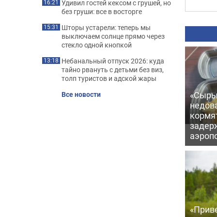
Удивил гостей кексом с грушей, но
16:21
без груши: все в восторге
Шторы устарели: теперь мы
15:31
выключаем солнце прямо через
стекло одной кнопкой
Небанальный отпуск 2026: куда
13:18
тайно рвануть с детьми без виз,
толп туристов и адской жары
«Сыры
Все новости
недова
кормя
задер
аэроп
«Приве