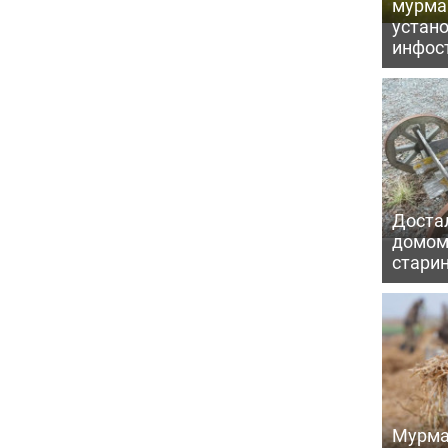
мурма
устан
инфос
Достал
домом
старин
Мурма