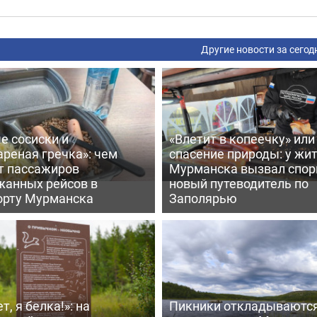
Другие новости за сегод
е сосиски и
«Влетит в копеечку» или
реная гречка»: чем
спасение природы: у жи
т пассажиров
Мурманска вызвал спо
жанных рейсов в
новый путеводитель по
орту Мурманска
Заполярью
т, я белка!»: на
Пикники откладываются