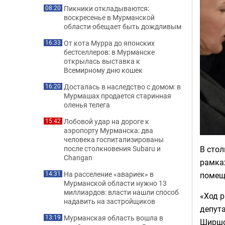
Пикники откладываются:
08:20
воскресенье в Мурманской
области обещает быть дождливым
От кота Мурра до японских
16:33
бестселлеров: в Мурманске
открылась выставка к
Всемирному дню кошек
Досталась в наследство с домом: в
16:20
Мурмашах продается старинная
оленья телега
Лобовой удар на дороге к
15:42
аэропорту Мурманска: два
человека госпитализированы
В стол
после столкновения Subaru и
Changan
рамка
На расселение «авариек» в
помеще
14:31
Мурманской области нужно 13
миллиардов: власти нашли способ
«Ход р
надавить на застройщиков
депута
Мурманская область вошла в
13:19
Ширшо