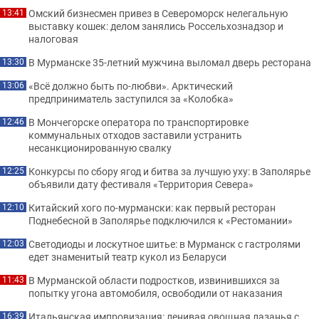
Омский бизнесмен привез в Североморск нелегальную
13:41
выставку кошек: делом занялись Россельхознадзор и
налоговая
В Мурманске 35-летний мужчина выломал дверь ресторана
13:30
«Всё должно быть по-любви». Арктический
13:06
предприниматель заступился за «Колобка»
В Мончегорске оператора по транспортировке
12:46
коммунальных отходов заставили устранить
несанкционированную свалку
Конкурсы по сбору ягод и битва за лучшую уху: в Заполярье
12:25
объявили дату фестиваля «Территория Севера»
Китайский хого по-мурмански: как первый ресторан
12:10
Поднебесной в Заполярье подключился к «Рестомании»
Светодиоды и лоскутное шитье: в Мурманск с гастролями
12:03
едет знаменитый театр кукол из Беларуси
В Мурманской области подростков, извинившихся за
11:43
попытку угона автомобиля, освободили от наказания
Итальянская импровизация: ленивая овощная лазанья с
16:39