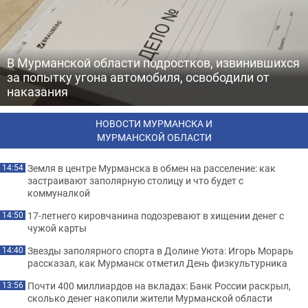
В Мурманской области подростков, извинившихся
за попытку угона автомобиля, освободили от
наказания
НОВОСТИ МУРМАНСКА И
МУРМАНСКОЙ ОБЛАСТИ
Земля в центре Мурманска в обмен на расселение: как
14:54
застраивают заполярную столицу и что будет с
коммуналкой
17-летнего кировчанина подозревают в хищении денег с
14:50
чужой карты
Звезды заполярного спорта в Долине Уюта: Игорь Морарь
14:40
рассказал, как Мурманск отметил День физкультурника
Почти 400 миллиардов на вкладах: Банк России раскрыл,
13:56
сколько денег накопили жители Мурманской области