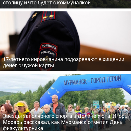
столицу и что будет с коммуналкой
17-летнего кировчанина подозревают в хищении
денег с чужой карты
Звезды заполярного спорта в Долине Уюта: Игорь
Морарь рассказал, как Мурманск отметил День
физкультурника