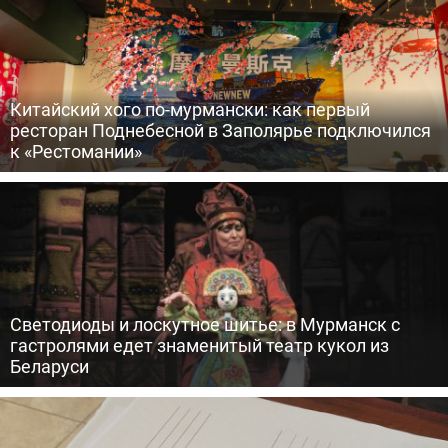
Китайский хого по-мурмански: как первый
ресторан Поднебесной в Заполярье подключился
к «Рестомании»
Светодиоды и лоскутное шитье: в Мурманск с
гастролями едет знаменитый театр кукол из
Беларуси