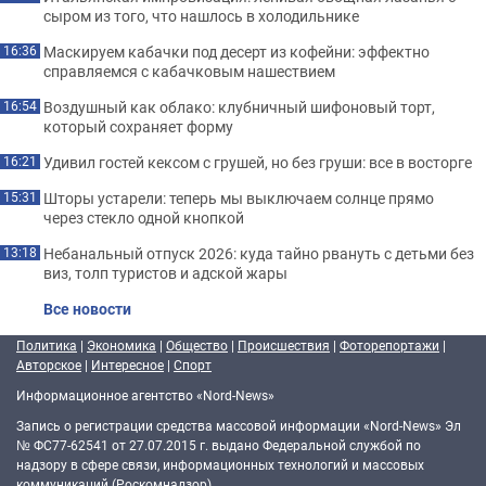
сыром из того, что нашлось в холодильнике
Маскируем кабачки под десерт из кофейни: эффектно
16:36
справляемся с кабачковым нашествием
Воздушный как облако: клубничный шифоновый торт,
16:54
который сохраняет форму
Удивил гостей кексом с грушей, но без груши: все в восторге
16:21
Шторы устарели: теперь мы выключаем солнце прямо
15:31
через стекло одной кнопкой
Небанальный отпуск 2026: куда тайно рвануть с детьми без
13:18
виз, толп туристов и адской жары
Все новости
Политика
|
Экономика
|
Общество
|
Происшествия
|
Фоторепортажи
|
Авторское
|
Интересное
|
Спорт
Информационное агентство «Nord-News»
Запись о регистрации средства массовой информации «Nord-News» Эл
№ ФС77-62541 от 27.07.2015 г. выдано Федеральной службой по
надзору в сфере связи, информационных технологий и массовых
коммуникаций (Роскомнадзор).