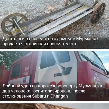
Досталась в наследство с домом: в Мурмашах
продается старинная оленья телега
Лобовой удар на дороге к аэропорту Мурманска:
два человека госпитализированы после
столкновения Subaru и Changan