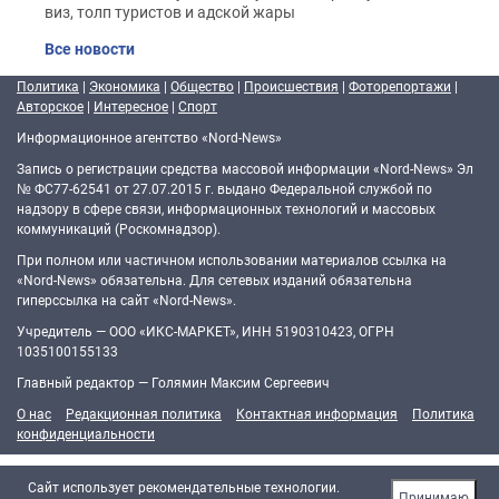
виз, толп туристов и адской жары
Все новости
Политика
|
Экономика
|
Общество
|
Происшествия
|
Фоторепортажи
|
Авторское
|
Интересное
|
Спорт
Информационное агентство «Nord-News»
Запись о регистрации средства массовой информации «Nord-News» Эл
№ ФС77-62541 от 27.07.2015 г. выдано Федеральной службой по
надзору в сфере связи, информационных технологий и массовых
коммуникаций (Роскомнадзор).
При полном или частичном использовании материалов ссылка на
«Nord-News» обязательна. Для сетевых изданий обязательна
гиперссылка на сайт «Nord-News».
Учредитель — ООО «ИКС-МАРКЕТ», ИНН 5190310423, ОГРН
1035100155133
Главный редактор — Голямин Максим Сергеевич
О нас
Редакционная политика
Контактная информация
Политика
конфиденциальности
Cайт использует рекомендательные технологии.
Принимаю