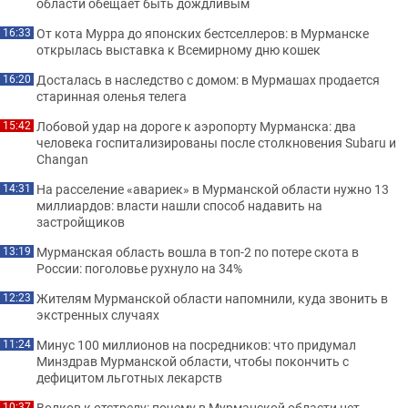
области обещает быть дождливым
От кота Мурра до японских бестселлеров: в Мурманске
16:33
открылась выставка к Всемирному дню кошек
Досталась в наследство с домом: в Мурмашах продается
16:20
старинная оленья телега
Лобовой удар на дороге к аэропорту Мурманска: два
15:42
человека госпитализированы после столкновения Subaru и
Changan
На расселение «авариек» в Мурманской области нужно 13
14:31
миллиардов: власти нашли способ надавить на
застройщиков
Мурманская область вошла в топ-2 по потере скота в
13:19
России: поголовье рухнуло на 34%
Жителям Мурманской области напомнили, куда звонить в
12:23
экстренных случаях
Минус 100 миллионов на посредников: что придумал
11:24
Минздрав Мурманской области, чтобы покончить с
дефицитом льготных лекарств
Волков к отстрелу: почему в Мурманской области нет
10:37