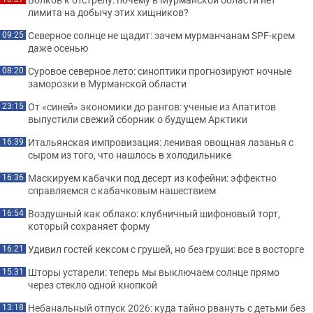
лимита на добычу этих хищников?
Северное солнце не щадит: зачем мурманчанам SPF-крем
09:25
даже осенью
Суровое северное лето: синоптики прогнозируют ночные
08:20
заморозки в Мурманской области
От «синей» экономики до рангов: ученые из Апатитов
23:15
выпустили свежий сборник о будущем Арктики
Итальянская импровизация: ленивая овощная лазанья с
16:39
сыром из того, что нашлось в холодильнике
Маскируем кабачки под десерт из кофейни: эффектно
16:36
справляемся с кабачковым нашествием
Воздушный как облако: клубничный шифоновый торт,
16:54
который сохраняет форму
Удивил гостей кексом с грушей, но без груши: все в восторге
16:21
Шторы устарели: теперь мы выключаем солнце прямо
15:31
через стекло одной кнопкой
Небанальный отпуск 2026: куда тайно рвануть с детьми без
13:18