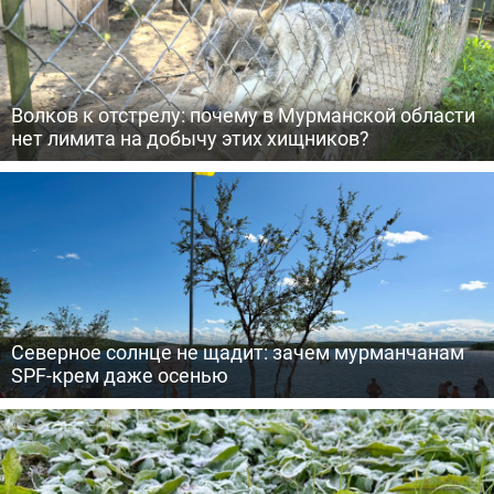
Волков к отстрелу: почему в Мурманской области
нет лимита на добычу этих хищников?
Северное солнце не щадит: зачем мурманчанам
SPF-крем даже осенью