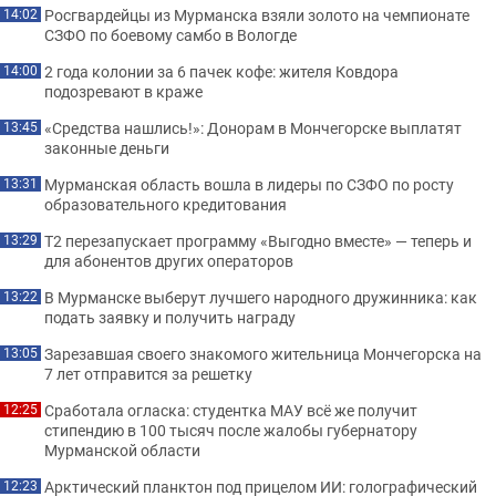
Росгвардейцы из Мурманска взяли золото на чемпионате
14:02
СЗФО по боевому самбо в Вологде
2 года колонии за 6 пачек кофе: жителя Ковдора
14:00
подозревают в краже
«Средства нашлись!»: Донорам в Мончегорске выплатят
13:45
законные деньги
Мурманская область вошла в лидеры по СЗФО по росту
13:31
образовательного кредитования
Т2 перезапускает программу «Выгодно вместе» — теперь и
13:29
для абонентов других операторов
В Мурманске выберут лучшего народного дружинника: как
13:22
подать заявку и получить награду
Зарезавшая своего знакомого жительница Мончегорска на
13:05
7 лет отправится за решетку
Сработала огласка: студентка МАУ всё же получит
12:25
стипендию в 100 тысяч после жалобы губернатору
Мурманской области
Арктический планктон под прицелом ИИ: голографический
12:23