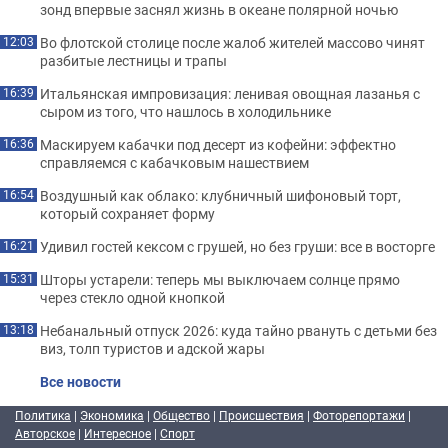
зонд впервые заснял жизнь в океане полярной ночью
Во флотской столице после жалоб жителей массово чинят
12:03
разбитые лестницы и трапы
Итальянская импровизация: ленивая овощная лазанья с
16:39
сыром из того, что нашлось в холодильнике
Маскируем кабачки под десерт из кофейни: эффектно
16:36
справляемся с кабачковым нашествием
Воздушный как облако: клубничный шифоновый торт,
16:54
который сохраняет форму
Удивил гостей кексом с грушей, но без груши: все в восторге
16:21
Шторы устарели: теперь мы выключаем солнце прямо
15:31
через стекло одной кнопкой
Небанальный отпуск 2026: куда тайно рвануть с детьми без
13:18
виз, толп туристов и адской жары
Все новости
Политика
|
Экономика
|
Общество
|
Происшествия
|
Фоторепортажи
|
Авторское
|
Интересное
|
Спорт