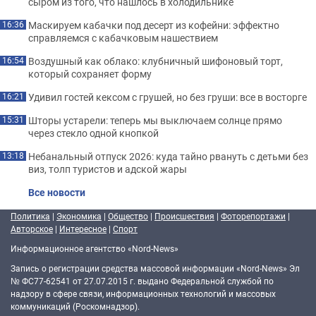
сыром из того, что нашлось в холодильнике
Маскируем кабачки под десерт из кофейни: эффектно
16:36
справляемся с кабачковым нашествием
Воздушный как облако: клубничный шифоновый торт,
16:54
который сохраняет форму
Удивил гостей кексом с грушей, но без груши: все в восторге
16:21
Шторы устарели: теперь мы выключаем солнце прямо
15:31
через стекло одной кнопкой
Небанальный отпуск 2026: куда тайно рвануть с детьми без
13:18
виз, толп туристов и адской жары
Все новости
Политика
|
Экономика
|
Общество
|
Происшествия
|
Фоторепортажи
|
Авторское
|
Интересное
|
Спорт
Информационное агентство «Nord-News»
Запись о регистрации средства массовой информации «Nord-News» Эл
№ ФС77-62541 от 27.07.2015 г. выдано Федеральной службой по
надзору в сфере связи, информационных технологий и массовых
коммуникаций (Роскомнадзор).