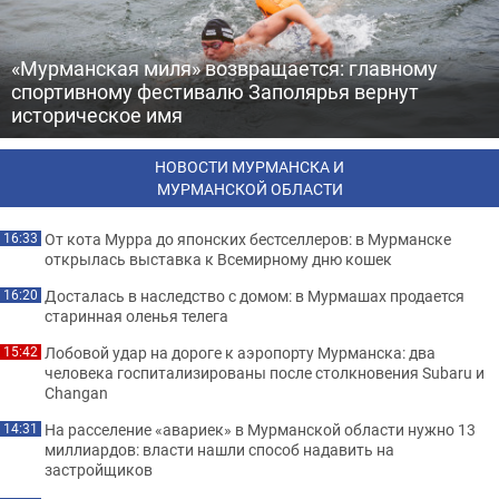
«Мурманская миля» возвращается: главному
спортивному фестивалю Заполярья вернут
историческое имя
НОВОСТИ МУРМАНСКА И
МУРМАНСКОЙ ОБЛАСТИ
От кота Мурра до японских бестселлеров: в Мурманске
16:33
открылась выставка к Всемирному дню кошек
Досталась в наследство с домом: в Мурмашах продается
16:20
старинная оленья телега
Лобовой удар на дороге к аэропорту Мурманска: два
15:42
человека госпитализированы после столкновения Subaru и
Changan
На расселение «авариек» в Мурманской области нужно 13
14:31
миллиардов: власти нашли способ надавить на
застройщиков