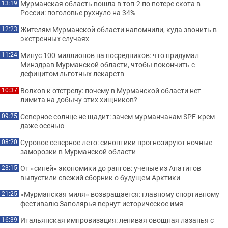
Мурманская область вошла в топ-2 по потере скота в
13:19
России: поголовье рухнуло на 34%
Жителям Мурманской области напомнили, куда звонить в
12:23
экстренных случаях
Минус 100 миллионов на посредников: что придумал
11:24
Минздрав Мурманской области, чтобы покончить с
дефицитом льготных лекарств
Волков к отстрелу: почему в Мурманской области нет
10:37
лимита на добычу этих хищников?
Северное солнце не щадит: зачем мурманчанам SPF-крем
09:25
даже осенью
Суровое северное лето: синоптики прогнозируют ночные
08:20
заморозки в Мурманской области
От «синей» экономики до рангов: ученые из Апатитов
23:15
выпустили свежий сборник о будущем Арктики
«Мурманская миля» возвращается: главному спортивному
21:25
фестивалю Заполярья вернут историческое имя
Итальянская импровизация: ленивая овощная лазанья с
16:39