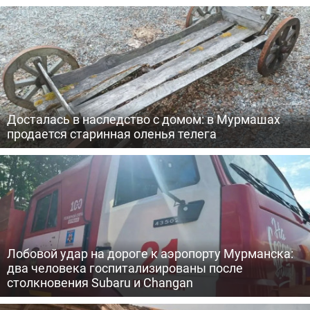
Досталась в наследство с домом: в Мурмашах
продается старинная оленья телега
Лобовой удар на дороге к аэропорту Мурманска:
два человека госпитализированы после
столкновения Subaru и Changan