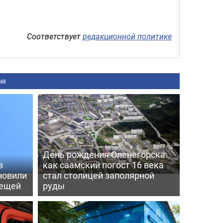
Соответствует
редакционной политике
ня
День рождения Оленегорска:
в
как саамский погост 16 века
новили
стал столицей заполярной
лещей
руды