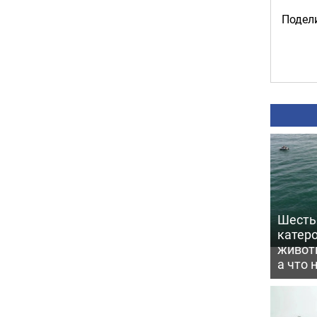
Подели
Шесть 
катеро
животн
а что 