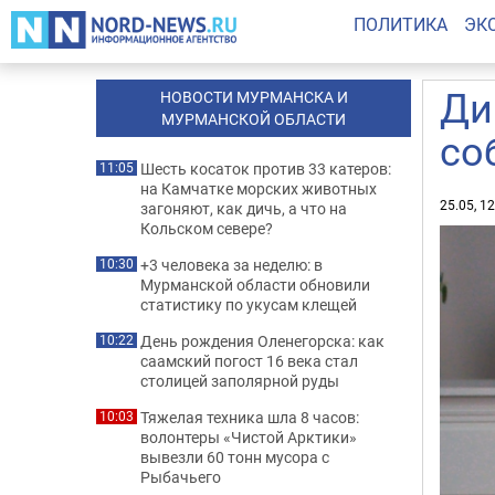
ПОЛИТИКА
ЭК
Ди
НОВОСТИ МУРМАНСКА И
МУРМАНСКОЙ ОБЛАСТИ
со
Шесть косаток против 33 катеров:
11:05
на Камчатке морских животных
25.05, 1
загоняют, как дичь, а что на
Кольском севере?
+3 человека за неделю: в
10:30
Мурманской области обновили
статистику по укусам клещей
День рождения Оленегорска: как
10:22
саамский погост 16 века стал
столицей заполярной руды
Тяжелая техника шла 8 часов:
10:03
волонтеры «Чистой Арктики»
вывезли 60 тонн мусора с
Рыбачьего