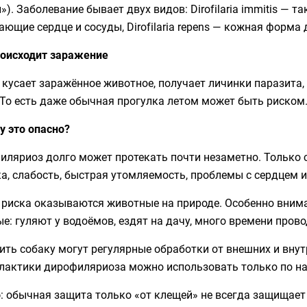
»). Заболевание бывает двух видов: Dirofilaria immitis — 
ющие сердце и сосуды, Dirofilaria repens — кожная форма
роисходит заражение
кусает заражённое животное, получает личинки паразита,
 То есть даже обычная прогулка летом может быть риском
у это опасно?
иляриоз долго может протекать почти незаметно. Только 
, слабость, быстрая утомляемость, проблемы с сердцем 
е риска оказываются животные на природе. Особенно вним
е: гуляют у водоёмов, ездят на дачу, много времени пров
ть собаку могут регулярные обработки от внешних и внут
лактики дирофиляриоза можно использовать только по на
о
: обычная защита только «от клещей» не всегда защищает