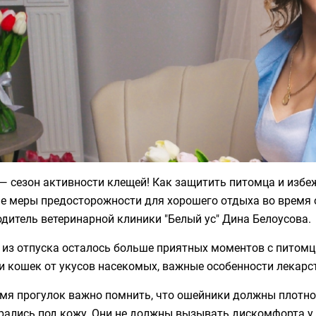
— сезон активности клещей! Как защитить питомца и изб
е меры предосторожности для хорошего отдыха во время 
дитель ветеринарной клиники "Белый ус" Дина Белоусова.
 из отпуска осталось больше приятных моментов с питомц
и кошек от укусов насекомых, важные особенности лекарс
мя прогулок важно помнить, что ошейники должны плотно
рались под кожу. Они не должны вызывать дискомфорта у 