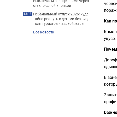
выключаем солнце прямо через
червей
стекло одной кнопкой
поража
Небанальный отпуск 2026: куда
13:18
тайно рвануть с детьми без виз,
Как п
толп туристов и адской жары
Комар 
Все новости
укусе.
Почем
Дироф
одышка
В зон
которы
Защити
профи
Важн