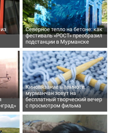
 из
Северное тепло на бетоне: как
фестиваль «РОСТ» преобразил
подстанции в Мурманске
Киновязание в темноте:
мурманчан зовут на
я
бесплатный творческий вечер
нград»
с просмотром фильма