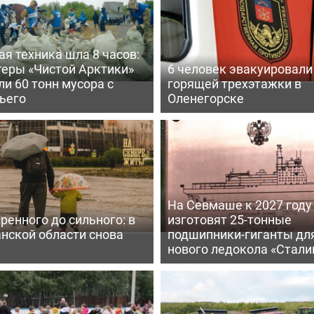
я техника шла 8 часов:
теры «Чистой Арктики»
6 человек эвакуировали
и 60 тонн мусора с
горящей трехэтажки в
ьего
Оленегорске
На Севмаше к 2027 году
ренного до сильного: в
изготовят 25-тонные
нской области снова
подшипники-гиганты дл
нового ледокола «Стали