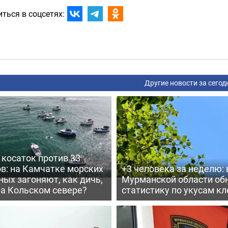
ться в соцсетях:
Другие новости за сегод
косаток против 33
в: на Камчатке морских
+3 человека за неделю: 
ых загоняют, как дичь,
Мурманской области об
на Кольском севере?
статистику по укусам к