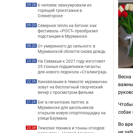
6 человек эвакуировали из
09:28
горящей трехэтажки в
Оленегорске
Северное тепло на бетоне: как
09:20
фестиваль «РОСТ» преобразил
подстанции в Мурманске
От умеренного до сильного: в
08:20
Мурманской области снова дождь
На Севмаше к 2027 году изготовят
23:26
25-тонные подшипники-гиганты
для нового ледокола «Сталинград»
Весна 
Киновязание в темноте: мурманчан
22:36
важны
зовут на бесплатный творческий
руково
вечер с просмотром фильма
Бег в гигантских лаптях: в
21:26
Чтобы
Мурманске для школьников
собак 
открыли новую спортплощадку на
улице Баумана
Во вре
Тяжелая техника и тонны отходов:
20:38
не заб