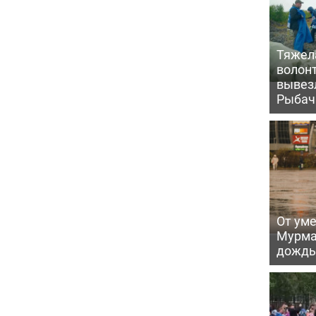
Тяжела
волон
вывезл
Рыбач
От уме
Мурма
дождь