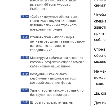
волонтеры «Чистой Арктики»
вывезли 60 тонн мусора с
снима
Рыбачьего
Чтобы
«Собаки не умеют обижаться»:
19:54
специа
глава РКФ Голубев объяснил
истинные причины странного
животн
поведения питомцев
приятн
Итальянская импровизация:
16:39
соблю
ленивая овощная лазанья с сыром
из того, что нашлось в
Спреи 
холодильнике
обесп
Маскируем кабачки под десерт из
16:36
можно
кофейни: эффектно справляемся с
кабачковым нашествием
Не мен
Воздушный как облако:
16:54
комары
клубничный шифоновый торт,
который сохраняет форму
тоже.
Удивил гостей кексом с грушей, но
16:21
Да, ко
без груши: все в восторге
Шторы устарели: теперь мы
Для п
15:31