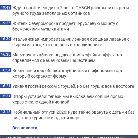
Ждут своей очереди по 7 лет: в ПАБСИ раскрыли секреты
19:49
ручного труда заполярных ботаников
Житель Североморска продает 3-рублевую монету с
19:35
бременскими музыкантами
Итальянская импровизация: ленивая овощная лазанья с
16:39
сыром из того, что нашлось в холодильнике
Маскируем кабачки под десерт из кофейни: эффектно
16:36
справляемся с кабачковым нашествием
Воздушный как облако: клубничный шифоновый торт,
16:54
который сохраняет форму
Удивил гостей кексом с грушей, но без груши: все в восторге
16:21
Шторы устарели: теперь мы выключаем солнце прямо
15:31
через стекло одной кнопкой
Небанальный отпуск 2026: куда тайно рвануть с детьми без
13:18
виз, толп туристов и адской жары
Все новости