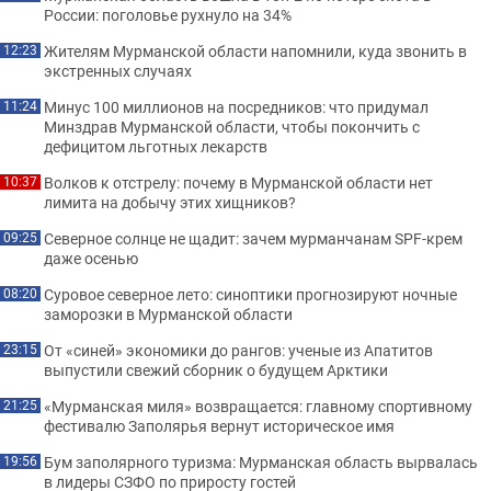
России: поголовье рухнуло на 34%
Жителям Мурманской области напомнили, куда звонить в
12:23
экстренных случаях
Минус 100 миллионов на посредников: что придумал
11:24
Минздрав Мурманской области, чтобы покончить с
дефицитом льготных лекарств
Волков к отстрелу: почему в Мурманской области нет
10:37
лимита на добычу этих хищников?
Северное солнце не щадит: зачем мурманчанам SPF-крем
09:25
даже осенью
Суровое северное лето: синоптики прогнозируют ночные
08:20
заморозки в Мурманской области
От «синей» экономики до рангов: ученые из Апатитов
23:15
выпустили свежий сборник о будущем Арктики
«Мурманская миля» возвращается: главному спортивному
21:25
фестивалю Заполярья вернут историческое имя
Бум заполярного туризма: Мурманская область вырвалась
19:56
в лидеры СЗФО по приросту гостей