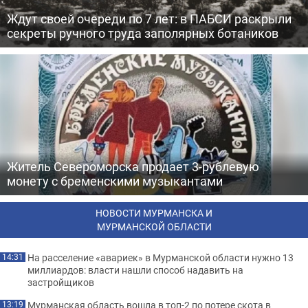
Ждут своей очереди по 7 лет: в ПАБСИ раскрыли
секреты ручного труда заполярных ботаников
Житель Североморска продает 3-рублевую
монету с бременскими музыкантами
НОВОСТИ МУРМАНСКА И
МУРМАНСКОЙ ОБЛАСТИ
На расселение «авариек» в Мурманской области нужно 13
14:31
миллиардов: власти нашли способ надавить на
застройщиков
Мурманская область вошла в топ-2 по потере скота в
13:19