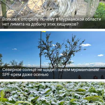
Волков к отстрелу: почему в Мурманской области
нет лимита на добычу этих хищников?
Северное солнце не щадит: зачем мурманчанам
SPF-крем даже осенью